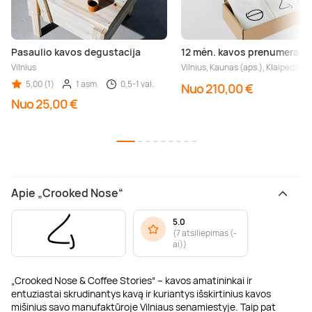
Pasaulio kavos degustacija
12 mėn. kavos prenumerata
Vilnius
Vilnius, Kaunas (aps.), Klaipėda (ap
5,00 (1)
1 asm.
0,5-1 val.
Nuo 210,00 €
Nuo 25,00 €
Apie „Crooked Nose“
5.0
(
7 atsiliepimas (-
ai)
)
„Crooked Nose & Coffee Stories“ – kavos amatininkai ir
entuziastai skrudinantys kavą ir kuriantys išskirtinius kavos
mišinius savo manufaktūroje Vilniaus senamiestyje. Taip pat