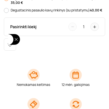
35,00
€
Poilsis dvaruose ir pilyse
Masažų kompleksai
Kitos vandens pramogos
Degustacinis pasaulio kavų rinkinys (su pristatymu)
40,00
€
−
+
Pasirinkti kiekį
1
Nemokamas keitimas
12 mėn. galiojimas