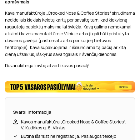
aprašymais.
Kava manufaktūroje „Crooked Nose & Coffee Stories“ skrudinama
nedideliais kiekiais keletą kartų per savaitę tam, kad kiekvieną
ragautoją pasiektų maksimaliai šviežia. Kavą galima nemokamai
atsiimti kavos manufaktūroje Vilniuje arba ji gali būti pristatyta
dovanos gavėjui (paštomatu arba per kurjerį Lietuvos
teritorijoje). Kava supakuojama ir išsiunčiama tą pačią ar kitą
dieną užsakius, išskyrus savaitgaliais ir švenčių dienomis.
Dovanokite galimybę atverti kavos pasaulį!
Svarbi informacija
Kavos manufaktūra „Crooked Nose & Coffee Stories“,
V. Kudirkos g. 6, Vilnius
Būtina išankstinė registracija. Paslaugos teikėjo