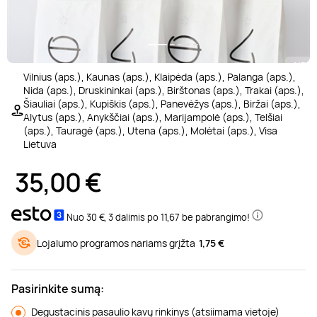
Poilsis prie ežero
Ajurvediniai masažai
Desertai
Teatrai ir filharmonija
Motociklai
Pramogų parkai
Kaitavimas
Kūno procedūros
Sveikatinimo procedūros
1/5
Poilsis Trakuose
Masažai nėščiosioms
Pasaulio virtuvės
Muziejai
Keturračiai
Dažasvydis
Vandens batutai
Grožio mokymai
Vilnius (aps.), Kaunas (aps.), Klaipėda (aps.), Palanga (aps.),
Nida (aps.), Druskininkai (aps.), Birštonas (aps.), Trakai (aps.),
Šiauliai (aps.), Kupiškis (aps.), Panevėžys (aps.), Biržai (aps.),
Poilsis Vilniuje
Gydomieji masažai
Pusryčiai
Šokių ir muzikos pamokos
Džipai ir safaris
Šratasvydis
Vandens motociklai
Dantų balinimas
Alytus (aps.), Anykščiai (aps.), Marijampolė (aps.), Telšiai
(aps.), Tauragė (aps.), Utena (aps.), Molėtai (aps.), Visa
Lietuva
Darbostogos
Viso kūno masažai
Knygos
Dviračiai ir paspirtukai
Golfas
Plaukimas baidare
35,00
€
Poilsis Kaune
SPA procedūros
Apsipirkimas internetu
Sportiniai automobiliai
Žaidimai
Irklentės / Sup
Nuo 30 €, 3 dalimis po 11,67 be pabrangimo!
Poilsis vienam
Nugaros masažai
Žurnalai
Kabrioletai
Žygiai
Vandenlentės
Lojalumo programos nariams grįžta
1,75 €
Poilsis dviem
Galvos masažai
Kitos paslaugos
Virtuali realybė
Valtys ir vandens dviračiai
Pasirinkite sumą:
Degustacinis pasaulio kavų rinkinys (atsiimama vietoje)