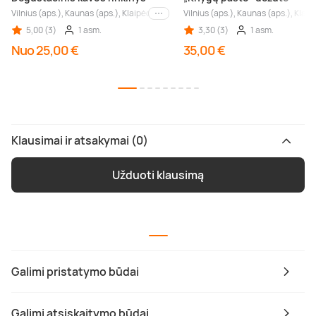
Vilnius (aps.), Kaunas (aps.), Klaipėda (aps.), Palanga (aps.), Nida (aps.), Druskin
Vilnius (aps.), Kaunas (aps.), Klaip
Kiti miestai
5,00 (3)
1 asm.
3,30 (3)
1 asm.
Nuo 25,00 €
35,00 €
Klausimai ir atsakymai (0)
Užduoti klausimą
Galimi pristatymo būdai
Galimi atsiskaitymo būdai