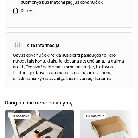
duomenys bus matomi įsigijus dovanų čekį.
12 mėn.
Kita informacija
Gavus dovanų čekį reikia susisiekti paslaugos teikėjo
nurodytais kontaktais. Jei dovana atsiunčiama, ją galima
gauti „Omniva“ paštomatu arba per kurjerį Lietuvos
teritorijoje. Kava išsiunčiama tą pačią ar kitą dieną
užsakius, išskyrus savaitgaliais ir švenčių dienomis.
Daugiau partnerio pasiūlymų
Tik pas mus
Tik pas mus