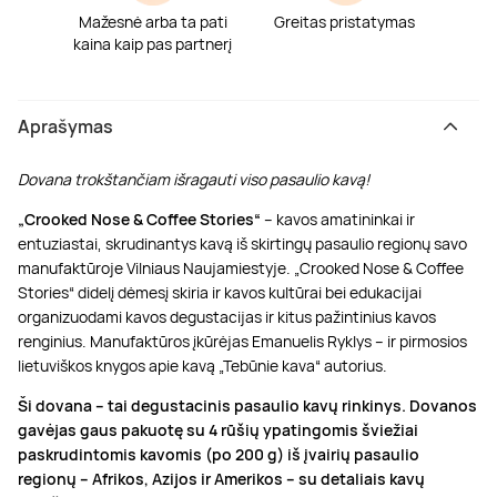
Mažesnė arba ta pati
Greitas pristatymas
kaina kaip pas partnerį
Aprašymas
Dovana trokštančiam išragauti viso pasaulio kavą!
„Crooked Nose & Coffee Stories“
– kavos amatininkai ir
entuziastai, skrudinantys kavą iš skirtingų pasaulio regionų savo
manufaktūroje Vilniaus Naujamiestyje. „Crooked Nose & Coffee
Stories“ didelį dėmesį skiria ir kavos kultūrai bei edukacijai
organizuodami kavos degustacijas ir kitus pažintinius kavos
renginius. Manufaktūros įkūrėjas Emanuelis Ryklys – ir pirmosios
lietuviškos knygos apie kavą „Tebūnie kava“ autorius.
Ši dovana – tai degustacinis pasaulio kavų rinkinys. Dovanos
gavėjas gaus pakuotę su 4 rūšių ypatingomis šviežiai
paskrudintomis kavomis (po 200 g) iš įvairių pasaulio
regionų – Afrikos, Azijos ir Amerikos – su detaliais kavų