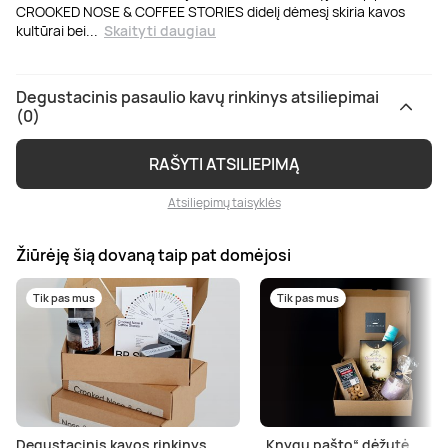
CROOKED NOSE & COFFEE STORIES didelį dėmesį skiria kavos
kultūrai bei
...
Skaityti daugiau
Degustacinis pasaulio kavų rinkinys atsiliepimai
(0)
RAŠYTI ATSILIEPIMĄ
Atsiliepimų taisyklės
Žiūrėję šią dovaną taip pat domėjosi
Tik pas mus
Tik pas mus
Degustacinis kavos rinkinys
„Knygų pašto“ dėžutė