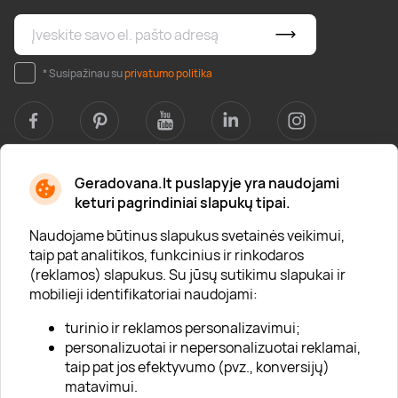
* Susipažinau su
privatumo politika
Geradovana.lt puslapyje yra naudojami
Apie mus
keturi pagrindiniai slapukų tipai.
Apie „Gera Dovana“
Naudojame būtinus slapukus svetainės veikimui,
taip pat analitikos, funkcinius ir rinkodaros
Lojalumo klubas
(reklamos) slapukus. Su jūsų sutikimu slapukai ir
Karjera
mobilieji identifikatoriai naudojami:
Visi partneriai
turinio ir reklamos personalizavimui;
personalizuotai ir nepersonalizuotai reklamai,
Kontaktai
taip pat jos efektyvumo (pvz., konversijų)
Tinklaraštis
matavimui.