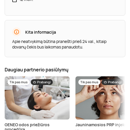
Kita informacija
Apie neatvykimą būtina pranešti prieš 24 val., kitaip
dovanų čekis bus laikomas panaudotu.
Daugiau partnerio pasiūlymų
Tik pas mus
Prabangi
Tik pas mus
Prabangi
GENEO odos priežiūros
Jauninamosios PRP injekcij
procedūra