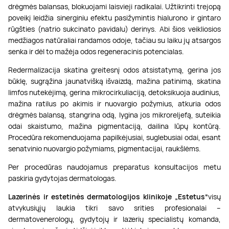
drėgmės balansas, blokuojami laisvieji radikalai. Užtikrinti trejopą
poveikį leidžia sinerginiu efektu pasižymintis hialurono ir gintaro
rūgšties (natrio sukcinato pavidalu) derinys. Abi šios veikliosios
medžiagos natūraliai randamos odoje, tačiau su laiku jų atsargos
senka ir dėl to mažėja odos regeneracinis potencialas.
Redermalizacija skatina greitesnį odos atsistatymą, gerina jos
būklę, sugrąžina jaunatvišką išvaizdą, mažina patinimą, skatina
limfos nutekėjimą, gerina mikrocirkuliaciją, detoksikuoja audinius,
mažina ratilus po akimis ir nuovargio požymius, atkuria odos
drėgmės balansą, stangrina odą, lygina jos mikroreljefą, suteikia
odai skaistumo, mažina pigmentaciją, dailina lūpų kontūrą.
Procedūra rekomenduojama papilkėjusiai, suglebusiai odai, esant
senatvinio nuovargio požymiams, pigmentacijai, raukšlėms.
Per procedūras naudojamus preparatus konsultacijos metu
paskiria gydytojas dermatologas.
Lazerinės ir estetinės dermatologijos klinikoje „Estetus“
visų
atvykusiųjų laukia tikri savo srities profesionalai –
dermatovenerologų, gydytojų ir lazerių specialistų komanda,