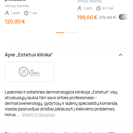
Vilnius, Kaunas
Vilnius, Kaunas
1 asm.
iki 1 val.
1 asm.
1 val.
199,00 €
275,00 €
-27 %
120,00 €
Apie „Estetus klinika“
Lazerinės ir estetinės dermatologijos klinikoje „Estetus“ visų
atvykusiųjų laukia tikri savo srities profesionalai –
dermatovenerologų, gydytojų ir lazerių specialistų komanda,
visada pasiruošusi atidžiai įsiklausyti į kiekvieno problemas,
norus,
...
Skaityti daugiau