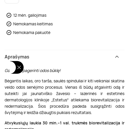
Poilsis dvaruose ir pilyse
Masažų kompleksai
Kitos vandens pramogos
12 mėn. galiojimas
Nemokamas keitimas
Nemokama pakuotė
Aprašymas
Galimybė pagerinti odos būklę
!
Bėgantis laikas, oro tarša, saulės spinduliai ir kiti veiksniai skatina
veido odos senėjimo procesus. Vienas iš būdų atgaivinti odą ir
suteikti jai jaunatviško žavesio – lazerinės ir estetinės
dermatologijos klinikoje „Estetus“ atliekama biorevitalizacija ir
redermalizacija. Šios procedūra padeda susigrąžinti odos
švytėjimą ir leidžia džiaugtis puikiais rezultatais.
Atvykusiųjų laukia 30 min.–1 val. trukmės
biorevitalizacija ir