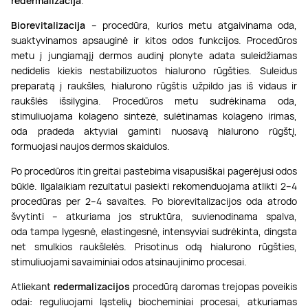
redermalizacija
.
Biorevitalizacija
– procedūra, kurios metu atgaivinama oda,
suaktyvinamos apsauginė ir kitos odos funkcijos. Procedūros
metu į jungiamąjį dermos audinį plonyte adata suleidžiamas
nedidelis kiekis nestabilizuotos hialurono rūgšties. Suleidus
preparatą į raukšles, hialurono rūgštis užpildo jas iš vidaus ir
raukšlės išsilygina. Procedūros metu sudrėkinama oda,
stimuliuojama kolageno sintezė, sulėtinamas kolageno irimas,
oda pradeda aktyviai gaminti nuosavą hialurono rūgštį,
formuojasi naujos dermos skaidulos.
Po procedūros itin greitai pastebima visapusiškai pagerėjusi odos
būklė. Ilgalaikiam rezultatui pasiekti rekomenduojama atlikti 2–4
procedūras per 2–4 savaites. Po biorevitalizacijos oda atrodo
švytinti – atkuriama jos struktūra, suvienodinama spalva,
oda tampa lygesnė, elastingesnė, intensyviai sudrėkinta, dingsta
net smulkios raukšlelės. Prisotinus odą hialurono rūgšties,
stimuliuojami savaiminiai odos atsinaujinimo procesai.
Atliekant
redermalizacijos
procedūrą daromas trejopas poveikis
odai: reguliuojami ląstelių biocheminiai procesai, atkuriamas