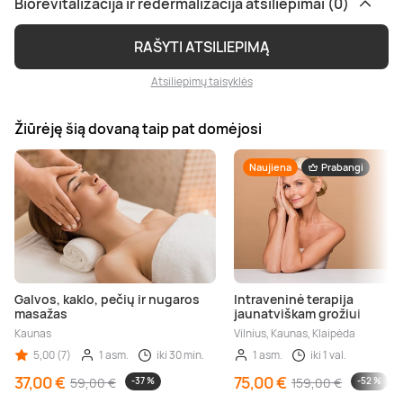
Biorevitalizacija ir redermalizacija atsiliepimai (0)
RAŠYTI ATSILIEPIMĄ
Atsiliepimų taisyklės
Žiūrėję šią dovaną taip pat domėjosi
Naujiena
Prabangi
Galvos, kaklo, pečių ir nugaros
Intraveninė terapija
masažas
jaunatviškam grožiui
Kaunas
Vilnius, Kaunas, Klaipėda
5,00 (7)
1 asm.
iki 30 min.
1 asm.
iki 1 val.
37,00 €
75,00 €
59,00 €
-37 %
159,00 €
-52 %