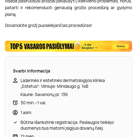
visada pasiruošusi atidžiai įsiklausyti į kiekvieno problemas, norus,
patarti ir rekomenduoti geriausią grožio procedūrą ar gydymo
planą.
Dovanokite grožį puoselėjančias procedūras!
Svarbi informacija
Lazerinės ir estetinės dermatologijos klinika
„Estetus“: Vilniuje: Mindaugo g. 14B
Kaune: Savanorių pr. 136
30 min.–1 val.
1 asm.
Būtina išankstinė registracija. Paslaugos teikėjo
duomenys bus matomi įsigijus dovanų čekį.
12 mėn.