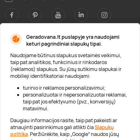
Geradovana.lt puslapyje yra naudojami
Apie mus
keturi pagrindiniai slapukų tipai.
Apie „Gera Dovana“
Naudojame būtinus slapukus svetainės veikimui,
taip pat analitikos, funkcinius ir rinkodaros
Lojalumo klubas
(reklamos) slapukus. Su jūsų sutikimu slapukai ir
Karjera
mobilieji identifikatoriai naudojami:
Visi partneriai
turinio ir reklamos personalizavimui;
personalizuotai ir nepersonalizuotai reklamai,
Kontaktai
taip pat jos efektyvumo (pvz., konversijų)
Tinklaraštis
matavimui.
Daugiau informacijos rasite, taip pat pakeisti ar
atnaujinti pasirinkimus gali atlikti čia
Slapukų
Informacija
politika
. Peržiūrėkite, kaip „Google“ naudos jūsų