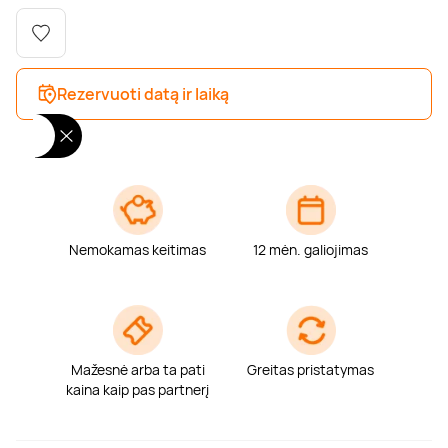
Poilsis dvaruose ir pilyse
Masažų kompleksai
Kitos vandens pramogos
Rezervuoti datą ir laiką
Nemokamas keitimas
12 mėn. galiojimas
Mažesnė arba ta pati
Greitas pristatymas
kaina kaip pas partnerį