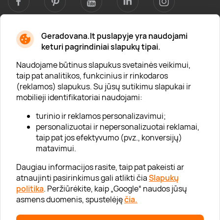
Geradovana.lt puslapyje yra naudojami
Apie mus
keturi pagrindiniai slapukų tipai.
Apie „Gera Dovana“
Naudojame būtinus slapukus svetainės veikimui,
taip pat analitikos, funkcinius ir rinkodaros
Lojalumo klubas
(reklamos) slapukus. Su jūsų sutikimu slapukai ir
Karjera
mobilieji identifikatoriai naudojami:
Visi partneriai
turinio ir reklamos personalizavimui;
personalizuotai ir nepersonalizuotai reklamai,
Kontaktai
taip pat jos efektyvumo (pvz., konversijų)
Tinklaraštis
matavimui.
Daugiau informacijos rasite, taip pat pakeisti ar
atnaujinti pasirinkimus gali atlikti čia
Slapukų
Informacija
politika
. Peržiūrėkite, kaip „Google“ naudos jūsų
asmens duomenis, spustelėję
čia.
„GERA DOVANA“ GRUPĖ