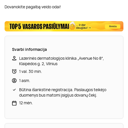
Dovanokite pagalbą veido odai!
Svarbi informacija
Lazerinės dermatologijos klinika „Avenue No 8“,
Klaipėdos g. 2, Vilnius
1 val. 30 min.
1 asm.
Būtina išankstinė registracija. Paslaugos teikėjo
duomenys bus matomi įsigijus dovanų čekį.
12 mėn.