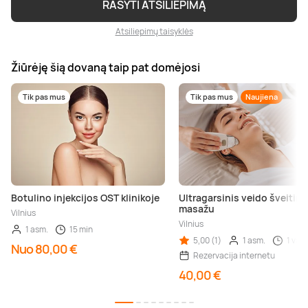
RAŠYTI ATSILIEPIMĄ
Atsiliepimų taisyklės
Žiūrėję šią dovaną taip pat domėjosi
Tik pas mus
Tik pas mus
Naujiena
Botulino injekcijos OST klinikoje
Ultragarsinis veido šveitim
masažu
Vilnius
Vilnius
1 asm.
15 min
5,00 (1)
1 asm.
1 val.
Nuo 80,00 €
Rezervacija internetu
40,00 €