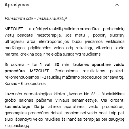
Aprašymas
Pamaitinta oda = mažiau raukšlių
!
MEZOLIFT – tai efektyvi raukšlių šalinimo procedūra – probleminių
vietų beadatė mezoterapija. Jos metu į poodinį sluoksnį
ultragarsu arba elektroporacijos būdu įvedamos veikliosios
medžiagos, pripildančios veido odą reikalingų vitaminų, kurie
maitina, drėkina odą ir neleidžia susidaryti raukšlėms.
Ši dovana – tai
1 val. 30 min. trukmės aparatinė veido
procedūra MEZOLIFT
. Geriausiems rezultatams pasiekti
rekomenduojamos 1–2 raukšlių mažinimo procedūros per savaitę.
Kursas – 6 procedūros.
Lazerinės dermatologijos klinika „Avenue No 8“ – šiuolaikiškas
grožio salonas pačiame Vilniaus senamiestyje. Čia dirbanti
kosmetologė Darja
atlieka aparatines veido procedūras,
gydomąsias procedūras riebiai, probleminei veido odai, taip pat
siūlo išbandyti veido raukšles šalinančias terapijas bei daugybę
kitų paslaugų.