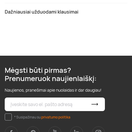
Dažniausiai užduodami klausimai
Mėgsti būti pirmas?
Prenumeruok naujienlaiškį:
Naujienos, pranešimai apie nuolaidas ir dar daugiau!
* Susipažinau su
privatumo politika