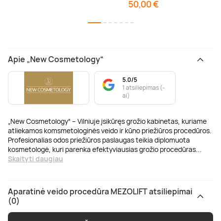
50,00 €
Apie „New Cosmetology“
5.0/5
1 atsiliepimas (-
ai)
„New Cosmetology“ – Vilniuje įsikūręs grožio kabinetas, kuriame
atliekamos komsmetologinės veido ir kūno priežiūros procedūros.
Profesionalias odos priežiūros paslaugas teikia diplomuota
kosmetologė, kuri parenka efektyviausias grožio procedūras
...
Skaityti daugiau
Aparatinė veido procedūra MEZOLIFT atsiliepimai
(0)