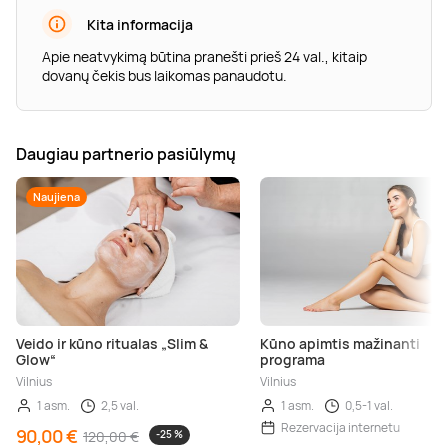
Kita informacija
Apie neatvykimą būtina pranešti prieš 24 val., kitaip
dovanų čekis bus laikomas panaudotu.
Daugiau partnerio pasiūlymų
Naujiena
Veido ir kūno ritualas „Slim &
Kūno apimtis mažinanti
Glow“
programa
Vilnius
Vilnius
1 asm.
2,5 val.
1 asm.
0,5-1 val.
Rezervacija internetu
90,00 €
120,00 €
-25 %