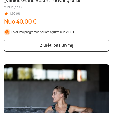
„Vilnius Grand Resort“ dovanų čekis
Vilnius (aps.)
4,90 (9)
Nuo 40,00 €
Lojalumo programos nariams grįžta nuo
2,00 €
Žiūrėti pasiūlymą