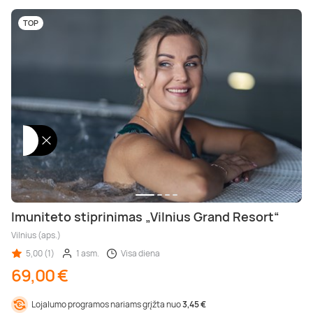
TOP
Imuniteto stiprinimas „Vilnius Grand Resort“
Vilnius (aps.)
5,00 (1)
1 asm.
Visa diena
69,00 €
Lojalumo programos nariams grįžta nuo
3,45 €