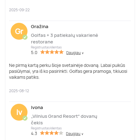
2025-09-22
Gražina
Gr
Golfas + 3 patiekalų vakarienė
✔
restorane
Registruotas klientas
5.0
Daugiau
∨
Ne pirmą kartą perku šioje svetainėje dovaną. Labai puikūs
pasiūlymai, yra iš ko pasirinkti. Golfas gera pramoga, tikiuosi
vaikams patiks.
2025-08-12
Ivona
Iv
„Vilnius Grand Resort“ dovanų
✔
čekis
Registruotas klientas
4.3
Daugiau
∨