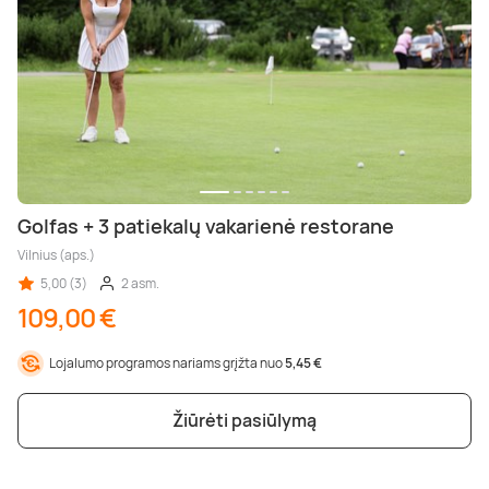
Golfas + 3 patiekalų vakarienė restorane
Vilnius (aps.)
5,00 (3)
2 asm.
109,00 €
Lojalumo programos nariams grįžta nuo
5,45 €
Žiūrėti pasiūlymą