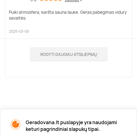
∨
Puiki atmosfera, karšta sauna lauke. Geras pabėgimas vidury
savaitės.
2025-03-05
RODYTI DAUGIAU ATSILIEPIMŲ
Geradovana.lt puslapyje yra naudojami
keturi pagrindiniai slapukų tipai.