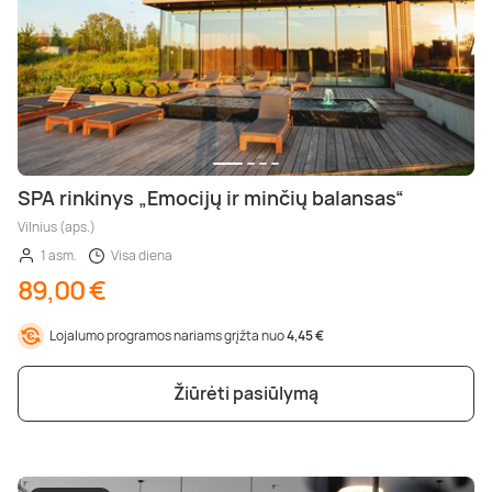
SPA rinkinys „Emocijų ir minčių balansas“
Vilnius (aps.)
1 asm.
Visa diena
89,00 €
Lojalumo programos nariams grįžta nuo
4,45 €
Žiūrėti pasiūlymą