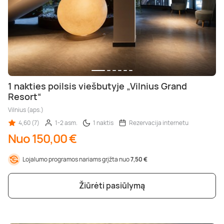
1 nakties poilsis viešbutyje „Vilnius Grand
Resort“
Vilnius (aps.)
4,60 (7)
1-2 asm.
1 naktis
Rezervacija internetu
Nuo 150,00 €
Lojalumo programos nariams grįžta nuo
7,50 €
Žiūrėti pasiūlymą