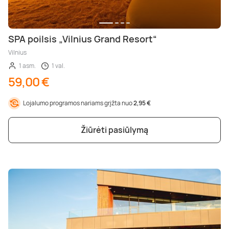
SPA poilsis „Vilnius Grand Resort“
Vilnius
1 asm.
1 val.
59,00 €
Lojalumo programos nariams grįžta nuo
2,95 €
Žiūrėti pasiūlymą