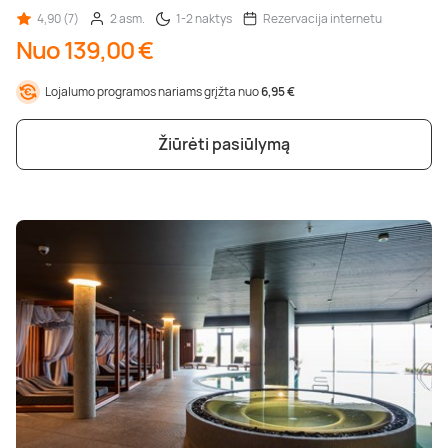
4,90 (7)
2 asm.
1-2 naktys
Rezervacija internetu
Nuo 139,00 €
Lojalumo programos nariams grįžta nuo
6,95 €
Žiūrėti pasiūlymą