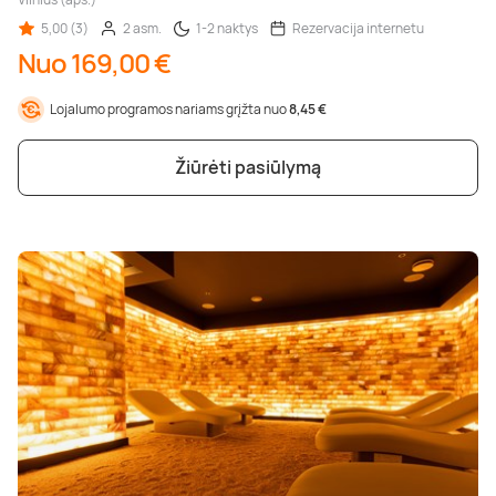
5,00 (3)
2 asm.
1-2 naktys
Rezervacija internetu
Nuo 169,00 €
Lojalumo programos nariams grįžta nuo
8,45 €
Žiūrėti pasiūlymą