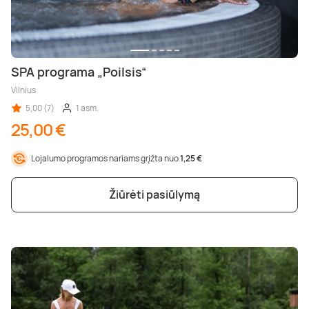
SPA programa „Poilsis“
Vilnius
5,00 (7)
1 asm.
25,00 €
Lojalumo programos nariams grįžta nuo
1,25 €
Žiūrėti pasiūlymą