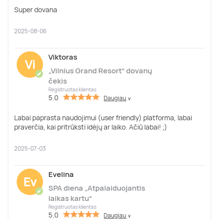
Super dovana
2025-08-06
Viktoras
Vi
„Vilnius Grand Resort“ dovanų
✔
čekis
Registruotas klientas
5.0
Daugiau
∨
Labai paprasta naudojimui (user friendly) platforma, labai
praverčia, kai pritrūksti idėjų ar laiko. Ačiū labai! ;)
2025-07-03
Evelina
Ev
SPA diena „Atpalaiduojantis
✔
laikas kartu“
Registruotas klientas
5.0
Daugiau
∨