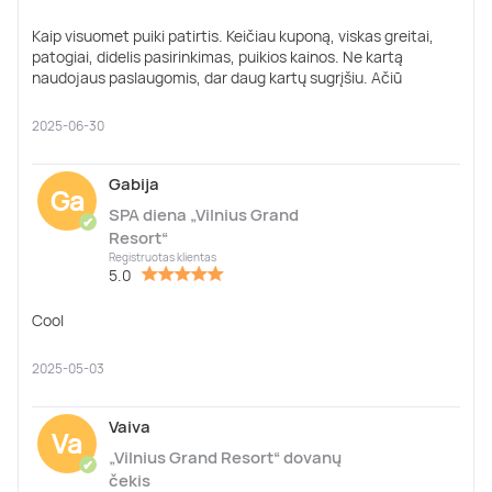
Kaip visuomet puiki patirtis. Keičiau kuponą, viskas greitai,
patogiai, didelis pasirinkimas, puikios kainos. Ne kartą
naudojaus paslaugomis, dar daug kartų sugrįšiu. Ačiū
2025-06-30
Gabija
Ga
SPA diena „Vilnius Grand
✔
Resort“
Registruotas klientas
5.0
Cool
2025-05-03
Vaiva
Va
„Vilnius Grand Resort“ dovanų
✔
čekis