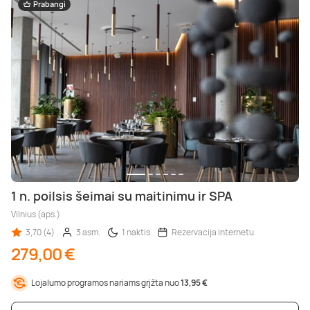
Prabangi
1 n. poilsis šeimai su maitinimu ir SPA
Vilnius (aps.)
3,70 (4)
3 asm.
1 naktis
Rezervacija internetu
279,00 €
Lojalumo programos nariams grįžta nuo
13,95 €