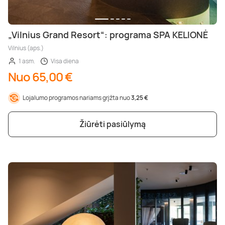
„Vilnius Grand Resort“: programa SPA KELIONĖ
Vilnius (aps.)
1 asm.
Visa diena
Nuo 65,00 €
Lojalumo programos nariams grįžta nuo
3,25 €
Žiūrėti pasiūlymą