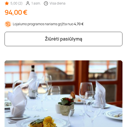
5,00 (2)
1 asm.
Visa diena
94,00 €
Lojalumo programos nariams grįžta nuo
4,70 €
Žiūrėti pasiūlymą