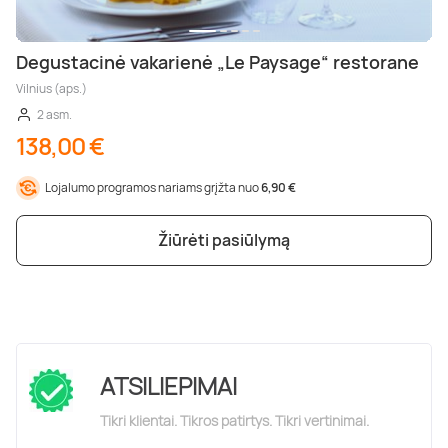
Degustacinė vakarienė „Le Paysage“ restorane
Vilnius (aps.)
2 asm.
138,00 €
Lojalumo programos nariams grįžta nuo
6,90 €
Žiūrėti pasiūlymą
ATSILIEPIMAI
Tikri klientai. Tikros patirtys. Tikri vertinimai.