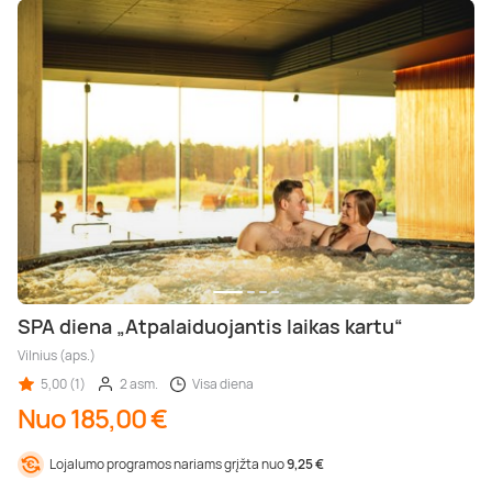
SPA diena „Atpalaiduojantis laikas kartu“
Vilnius (aps.)
5,00 (1)
2 asm.
Visa diena
Nuo 185,00 €
Lojalumo programos nariams grįžta nuo
9,25 €