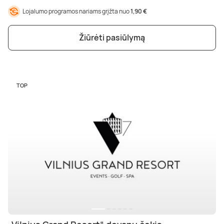
Poilsis dvaruose ir pilyse
Masažų kompleksai
Kitos vandens pramogos
Lojalumo programos nariams grįžta nuo
1,90 €
Žiūrėti pasiūlymą
TOP