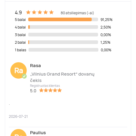
4.9
80 atsiliepimas (-ai)
5 balai
91,25%
4 balai
2,50%
3 balai
0,00%
2 balai
1,25%
1 balas
0,00%
Rasa
Ra
„Vilnius Grand Resort“ dovanų
✔
čekis
Registruotas klientas
5.0
.
2026-07-21
Paulius