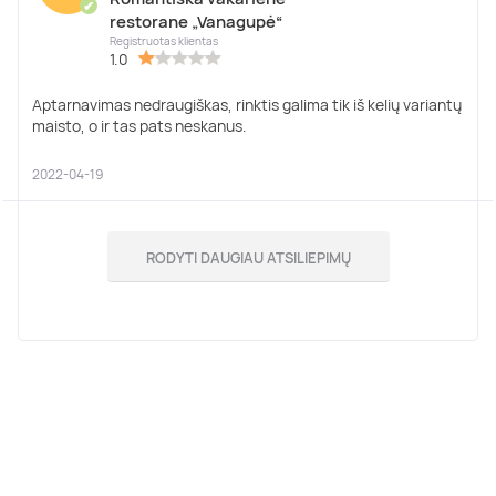
✔
restorane „Vanagupė“
Registruotas klientas
1.0
Aptarnavimas nedraugiškas, rinktis galima tik iš kelių variantų
maisto, o ir tas pats neskanus.
2022-04-19
RODYTI DAUGIAU ATSILIEPIMŲ