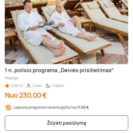
1 n. poilsio programa „Deivės prisilietimas“
Palanga
5,00 (1)
2 asm.
1 naktis
Nuo 230,00 €
Lojalumo programos nariams grįžta nuo
11,50 €
Žiūrėti pasiūlymą