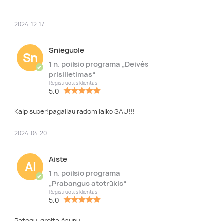
2024-12-17
Snieguole
Sn
1 n. poilsio programa „Deivės
✔
prisilietimas“
Registruotas klientas
5.0
Kaip super!pagaliau radom laiko SAU!!!
2024-04-20
Aiste
Ai
1 n. poilsio programa
✔
„Prabangus atotrūkis“
Registruotas klientas
5.0
Patogu ,greita,šaunu.