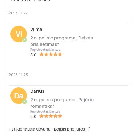
2023-11-27
Vilma
Vi
2 n. poilsio programa „Deivės
✔
prisilietimas“
Registruotas klientas
5.0
2023-11-23
Darius
Da
2 n. poilsio programa „Pajūrio
✔
romantika“
Registruotas klientas
5.0
Pati geriausia dovana - poilsis prie jūros :-)