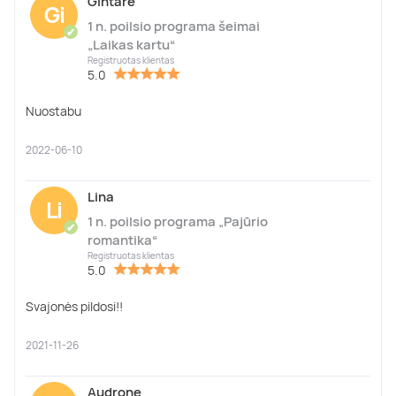
Gintarė
Gi
1 n. poilsio programa šeimai
✔
„Laikas kartu“
Registruotas klientas
5.0
Nuostabu
2022-06-10
Lina
Li
1 n. poilsio programa „Pajūrio
✔
romantika“
Registruotas klientas
5.0
Svajonės pildosi!!
2021-11-26
Audrone