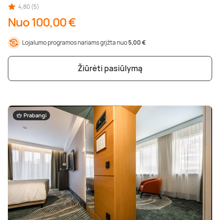
Poilsis dvaruose ir pilyse
Masažų kompleksai
Kitos vandens pramogos
4,80 (5)
Nuo 100,00 €
Lojalumo programos nariams grįžta nuo
5,00 €
Žiūrėti pasiūlymą
Prabangi