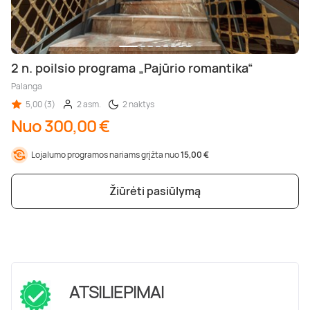
2 n. poilsio programa „Pajūrio romantika“
Palanga
5,00 (3)
2 asm.
2 naktys
Nuo 300,00 €
Lojalumo programos nariams grįžta nuo
15,00 €
Žiūrėti pasiūlymą
ATSILIEPIMAI