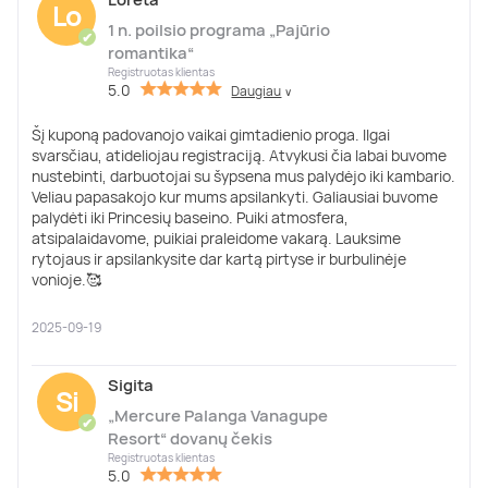
Lo
1 n. poilsio programa „Pajūrio
✔
romantika“
Registruotas klientas
5.0
Daugiau
∨
Šį kuponą padovanojo vaikai gimtadienio proga. Ilgai
svarsčiau, atideliojau registraciją. Atvykusi čia labai buvome
nustebinti, darbuotojai su šypsena mus palydėjo iki kambario.
Veliau papasakojo kur mums apsilankyti. Galiausiai buvome
palydėti iki Princesių baseino. Puiki atmosfera,
atsipalaidavome, puikiai praleidome vakarą. Lauksime
rytojaus ir apsilankysite dar kartą pirtyse ir burbulinėje
vonioje.🥰
2025-09-19
Sigita
Si
„Mercure Palanga Vanagupe
✔
Resort“ dovanų čekis
Registruotas klientas
5.0