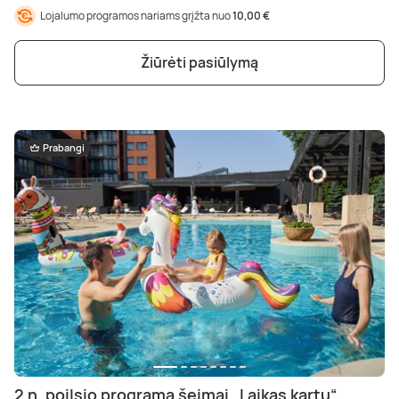
Lojalumo programos nariams grįžta nuo
10,00 €
Žiūrėti pasiūlymą
Prabangi
2 n. poilsio programa šeimai „Laikas kartu“