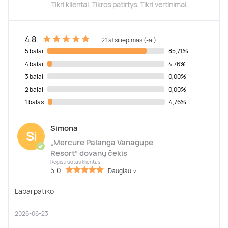
Tikri klientai. Tikros patirtys. Tikri vertinimai.
4.8
21 atsiliepimas (-ai)
5 balai
85,71%
4 balai
4,76%
3 balai
0,00%
2 balai
0,00%
1 balas
4,76%
Simona
Si
„Mercure Palanga Vanagupe
✔
Resort“ dovanų čekis
Registruotas klientas
5.0
Daugiau
∨
Labai patiko
2026-06-23