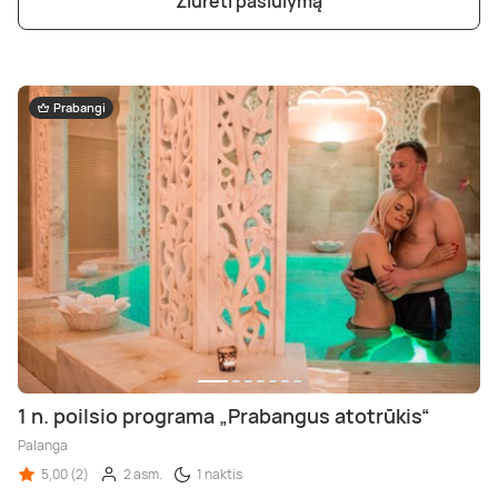
Žiūrėti pasiūlymą
Prabangi
1 n. poilsio programa „Prabangus atotrūkis“
Palanga
5,00 (2)
2 asm.
1 naktis