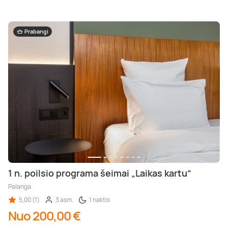
Prabangi
1 n. poilsio programa šeimai „Laikas kartu“
Palanga
5,00 (1)
3 asm.
1 naktis
Nuo 200,00 €