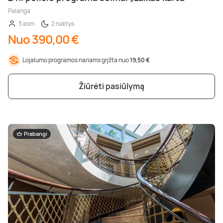
Palanga
3 asm.
2 naktys
Nuo 390,00 €
Lojalumo programos nariams grįžta nuo
19,50 €
Žiūrėti pasiūlymą
Prabangi