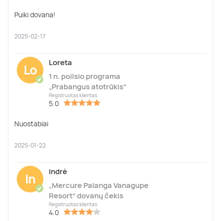
Puiki dovana!
2025-02-17
Loreta
Lo
1 n. poilsio programa
✔
„Prabangus atotrūkis“
Registruotas klientas
5.0
Nuostabiai
2025-01-22
Indrė
In
„Mercure Palanga Vanagupe
✔
Resort“ dovanų čekis
Registruotas klientas
4.0