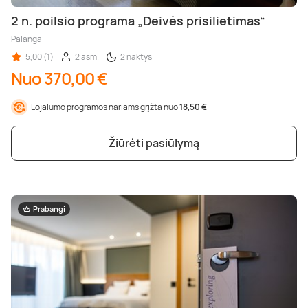
2 n. poilsio programa „Deivės prisilietimas“
Palanga
5,00 (1)
2 asm.
2 naktys
Nuo 370,00 €
Lojalumo programos nariams grįžta nuo
18,50 €
Žiūrėti pasiūlymą
Prabangi