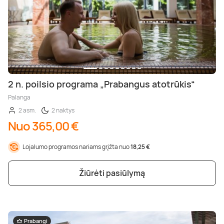
2 n. poilsio programa „Prabangus atotrūkis“
Palanga
2 asm.
2 naktys
Nuo 365,00 €
Lojalumo programos nariams grįžta nuo
18,25 €
Žiūrėti pasiūlymą
Prabangi