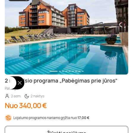
2 n. poilsio programa „Pabėgimas prie jūros“
Palanga
2 asm.
2 naktys
Nuo 340,00 €
Lojalumo programos nariams grįžta nuo
17,00 €