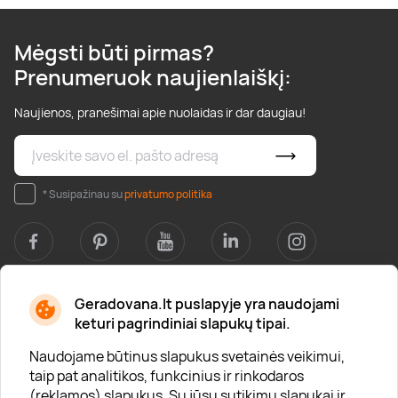
Mėgsti būti pirmas?
Prenumeruok naujienlaiškį:
Naujienos, pranešimai apie nuolaidas ir dar daugiau!
* Susipažinau su
privatumo politika
Geradovana.lt puslapyje yra naudojami
Apie mus
keturi pagrindiniai slapukų tipai.
Apie „Gera Dovana“
Naudojame būtinus slapukus svetainės veikimui,
taip pat analitikos, funkcinius ir rinkodaros
Lojalumo klubas
(reklamos) slapukus. Su jūsų sutikimu slapukai ir