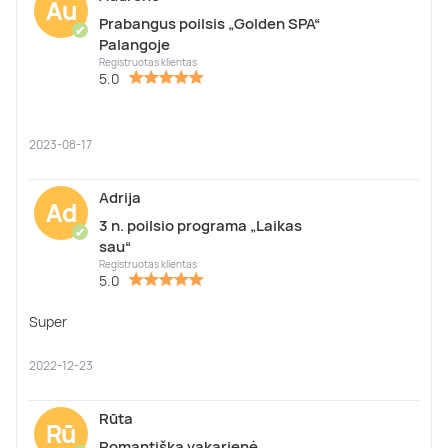
Au
Prabangus poilsis „Golden SPA“
✔
Palangoje
Registruotas klientas
5.0
2023-08-17
Adrija
Ad
3 n. poilsio programa „Laikas
✔
sau“
Registruotas klientas
5.0
Super
2022-12-23
Rūta
Rū
Romantiška vakarienė