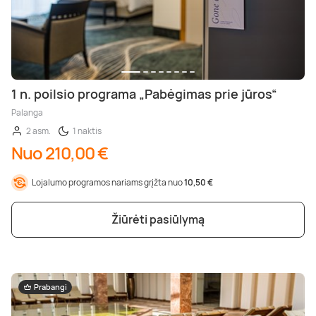
1 n. poilsio programa „Pabėgimas prie jūros“
Palanga
2 asm.
1 naktis
Nuo 210,00 €
Lojalumo programos nariams grįžta nuo
10,50 €
Žiūrėti pasiūlymą
Prabangi