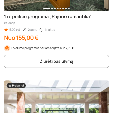
1 n. poilsio programa „Pajūrio romantika“
Palanga
5,00 (4)
2 asm.
1 naktis
Nuo 155,00 €
Lojalumo programos nariams grįžta nuo
7,75 €
Žiūrėti pasiūlymą
Prabangi