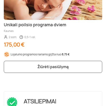
Unikali poilsio programa dviem
Kaunas
2 asm.
0,5-1 val.
175,00 €
Lojalumo programos nariams grįžta nuo
8,75 €
Žiūrėti pasiūlymą
ATSILIEPIMAI