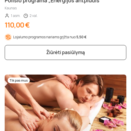
Poilsio programa „Energijos antplūdis“
Kaunas
1 asm.
2 val.
110,00 €
Lojalumo programos nariams grįžta nuo
5,50 €
Žiūrėti pasiūlymą
Tik pas mus