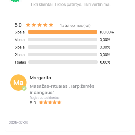
Tikri klientai. Tikros patirtys. Tikri vertinimai.
5.0
1 atsiliepimas (-ai)
5 balai
100,00%
4 balai
0,00%
3 balai
0,00%
2 balai
0,00%
1 balas
0,00%
Margarita
Ma
Masažas-ritualas „Tarp žemės
✔
ir dangaus“
Registruotas klientas
5.0
2025-07-28