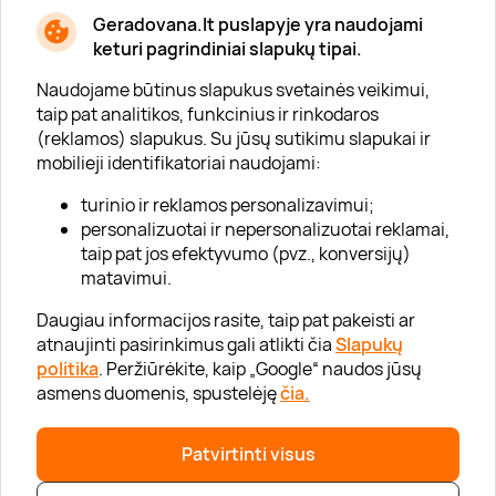
Geradovana.lt puslapyje yra naudojami
Apie mus
keturi pagrindiniai slapukų tipai.
Apie „Gera Dovana“
Naudojame būtinus slapukus svetainės veikimui,
taip pat analitikos, funkcinius ir rinkodaros
Lojalumo klubas
(reklamos) slapukus. Su jūsų sutikimu slapukai ir
Karjera
mobilieji identifikatoriai naudojami:
Visi partneriai
turinio ir reklamos personalizavimui;
personalizuotai ir nepersonalizuotai reklamai,
Kontaktai
taip pat jos efektyvumo (pvz., konversijų)
Tinklaraštis
matavimui.
Daugiau informacijos rasite, taip pat pakeisti ar
atnaujinti pasirinkimus gali atlikti čia
Slapukų
Informacija
politika
. Peržiūrėkite, kaip „Google“ naudos jūsų
asmens duomenis, spustelėję
čia.
„GERA DOVANA“ GRUPĖ
Patvirtinti visus