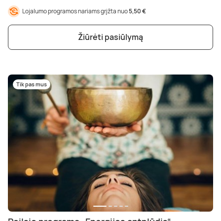
Poilsis dvaruose ir pilyse
Masažų kompleksai
Kitos vandens pramogos
Lojalumo programos nariams grįžta nuo
5,50 €
Žiūrėti pasiūlymą
Tik pas mus