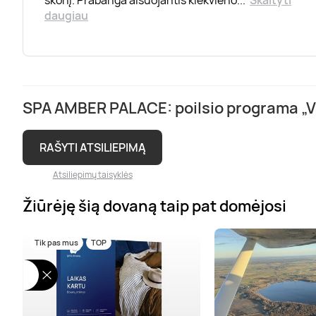
daugiau
SPA AMBER PALACE: poilsio programa „Vas
RAŠYTI ATSILIEPIMĄ
Atsiliepimų taisyklės
Žiūrėję šią dovaną taip pat domėjosi
Tik pas mus
TOP