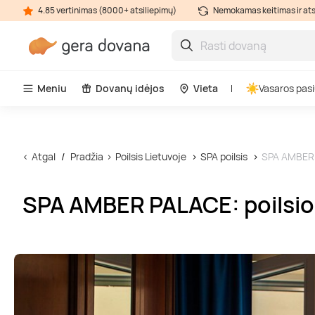
4.85 vertinimas (8000+ atsiliepimų)
Nemokamas keitimas ir at
Meniu
Dovanų idėjos
Vieta
Vasaros pasi
Atgal
Pradžia
Poilsis Lietuvoje
SPA poilsis
SPA AMBER P
SPA AMBER PALACE: poilsio 