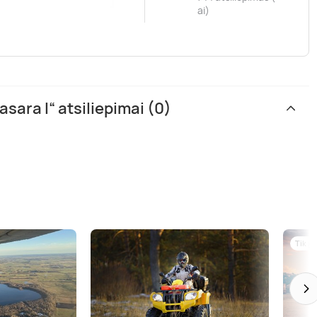
ai)
ara I“ atsiliepimai (0)
Tik p