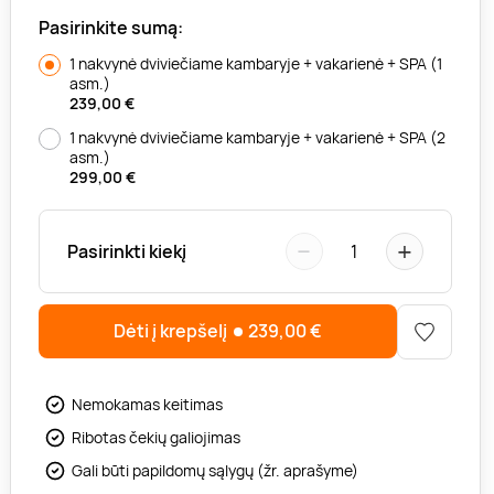
Pasirinkite sumą:
1 nakvynė dviviečiame kambaryje + vakarienė + SPA (1
asm.)
239,00
€
1 nakvynė dviviečiame kambaryje + vakarienė + SPA (2
asm.)
299,00
€
−
+
Pasirinkti kiekį
1
Dėti į krepšelį
239,00
€
Nemokamas keitimas
Ribotas čekių galiojimas
Gali būti papildomų sąlygų (žr. aprašyme)