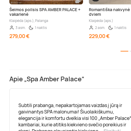
Šeimos poilsis SPA AMBER PALACE +
Romantiška nakvynė 
vakarienė
dviem
Klaipėda (aps.), Palanga
Klaipėda (aps.)
3 asm.
1 naktis
2 asm.
1 naktis
279,00 €
229,00 €
Apie „Spa Amber Palace“
Subtili prabanga, nepakartojamas vaizdas į jūrą ir
gaivinantys SPA malonumai! Šiuolaikiškumu,
elegancija ir komfortu dvelkia visi 100 „Amber Palace
kambariai, kurie atitiks kiekvieno svečio poreikius ir
skonį. Prabanga alsuojantis kiekvieno
...
Skaityti