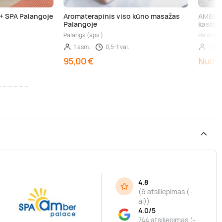
+ SPA Palangoje
Aromaterapinis viso kūno masažas
AMBER 
Palangoje
kasdie
Palanga (aps.)
Palanga
1 asm.
0,5-1 val.
1 as
95,00 €
Nuo 8
4.8
(
6 atsiliepimas (-
“
ai)
)
4.0/5
744 atsiliepimas (-