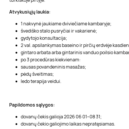
Atvykusiųjų laukia:
1 nakvynė jaukiame dviviečiame kambaryje;
švediško stalo pusryčiai ir vakarienė;
gydytojo konsultacija;
2 val. apsilankymas baseino ir pirčių erdvėje kasdien
gintaro arbata arba gintarinis vanduo poilsio kamba
po 3 procedūras kiekvienam:
sausas povandeninis masažas;
pėdų šveitimas;
ledo terapija veidui.
Papildomos sąlygos:
dovanų čekis galioja 2026 06 01–08 31;
dovanų čekio galiojimo laikas nepratęsiamas.