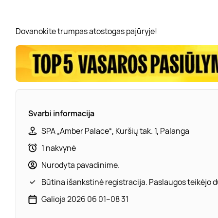
Dovanokite trumpas atostogas pajūryje!
Svarbi informacija
SPA „Amber Palace“, Kuršių tak. 1, Palanga
1 nakvynė
Nurodyta pavadinime.
Būtina išankstinė registracija. Paslaugos teikėjo
Galioja 2026 06 01–08 31