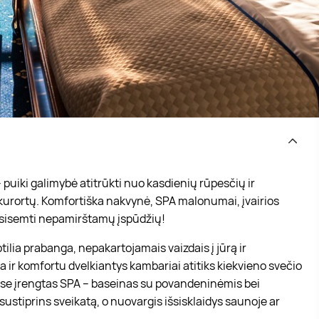
 puiki galimybė atitrūkti nuo kasdienių rūpesčių ir
 kurortų. Komfortiška nakvynė, SPA malonumai, įvairios
pasisemti nepamirštamų įspūdžių!
tilia prabanga, nepakartojamais vaizdais į jūrą ir
 ir komfortu dvelkiantys kambariai atitiks kiekvieno svečio
ekse įrengtas SPA – baseinas su povandeninėmis bei
ustiprins sveikatą, o nuovargis išsisklaidys saunoje ar