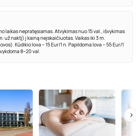
mo laikas nepratęsiamas. Atvykimas nuo 15 val., išvykimas
. už naktį) į kainą neįskaičiuotas. Vaikas iki 3 m.
). Kūdikio lova – 15 Eur/1 n. Papildoma lova – 55 Eur/1
u vykdoma 8–20 val.