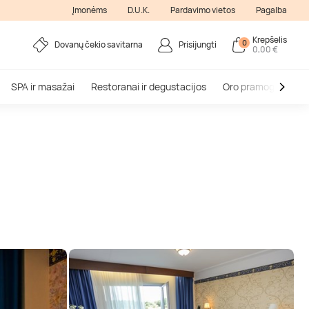
Įmonėms
D.U.K.
Pardavimo vietos
Pagalba
Krepšelis
0
Dovanų čekio savitarna
Prisijungti
0,00 €
SPA ir masažai
Restoranai ir degustacijos
Oro pramogos
V