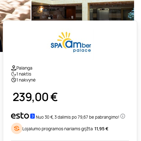
Palanga
1 naktis
1 nakvynė
239,00
€
Nuo 30 €, 3 dalimis po 79,67 be pabrangimo!
Lojalumo programos nariams grįžta
11,95 €