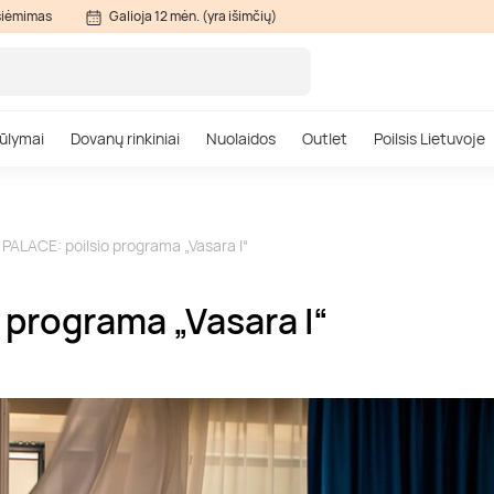
siėmimas
Galioja 12 mėn. (yra išimčių)
ūlymai
Dovanų rinkiniai
Nuolaidos
Outlet
Poilsis Lietuvoje
ALACE: poilsio programa „Vasara I“
programa „Vasara I“