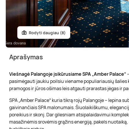
Rodyti daugiau (8)
Aprašymas
Viešnagė Palangoje įsikūrusiame SPA „Amber Palace“
–
pasimėgauti jaukiu poilsiu viename populiariausių šalies
pramogos ir jūros ošimas leis atgauti prarastas jėgas ir 
SPA „Amber Palace“ kuria tikrą rojų Palangoje – lepina sub
gaivinančiais SPA malonumais. Šiuolaikiškumu, elegancija
poreikius ir skonį. Dar gilesniam atsipalaidavimui kompl
masažinėmis srovėmis grąžins energiją, pakels nuotaiką, s
turkiškoje pirtyje.