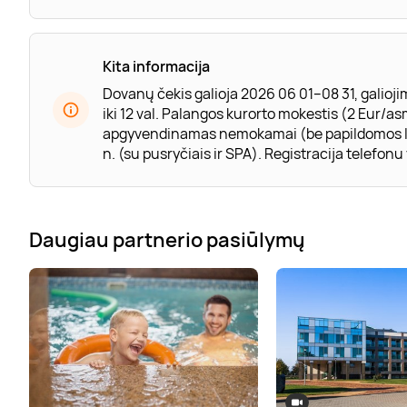
Kita informacija
Dovanų čekis galioja 2026 06 01–08 31, galioji
iki 12 val. Palangos kurorto mokestis (2 Eur/asm
apgyvendinamas nemokamai (be papildomos lovos
n. (su pusryčiais ir SPA). Registracija telefon
Daugiau partnerio pasiūlymų