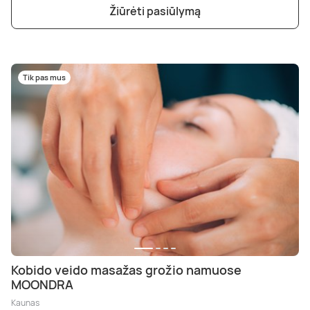
Poilsis dvaruose ir pilyse
Masažų kompleksai
Kitos vandens pramogos
Žiūrėti pasiūlymą
Tik pas mus
Kobido veido masažas grožio namuose
MOONDRA
Kaunas