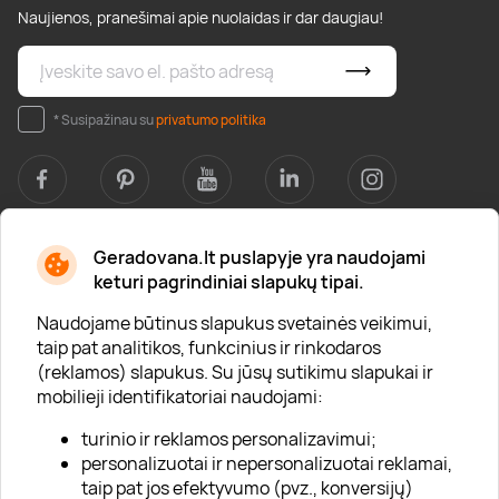
Naujienos, pranešimai apie nuolaidas ir dar daugiau!
* Susipažinau su
privatumo politika
Geradovana.lt puslapyje yra naudojami
Apie mus
keturi pagrindiniai slapukų tipai.
Apie „Gera Dovana“
Naudojame būtinus slapukus svetainės veikimui,
taip pat analitikos, funkcinius ir rinkodaros
Lojalumo klubas
(reklamos) slapukus. Su jūsų sutikimu slapukai ir
Karjera
mobilieji identifikatoriai naudojami:
Visi partneriai
turinio ir reklamos personalizavimui;
personalizuotai ir nepersonalizuotai reklamai,
Kontaktai
taip pat jos efektyvumo (pvz., konversijų)