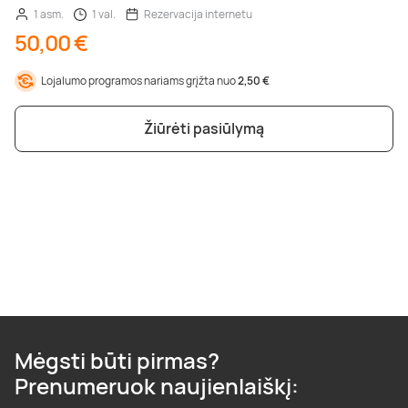
1 asm.
1 val.
Rezervacija internetu
50,00 €
Lojalumo programos nariams grįžta nuo
2,50 €
Žiūrėti pasiūlymą
Mėgsti būti pirmas?
Prenumeruok naujienlaiškį: