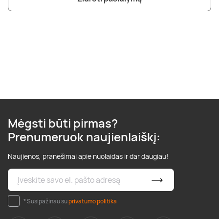
Poilsis dvaruose ir pilyse
Masažų kompleksai
Kitos vandens pramogos
Mėgsti būti pirmas?
Prenumeruok naujienlaiškį:
Naujienos, pranešimai apie nuolaidas ir dar daugiau!
* Susipažinau su
privatumo politika