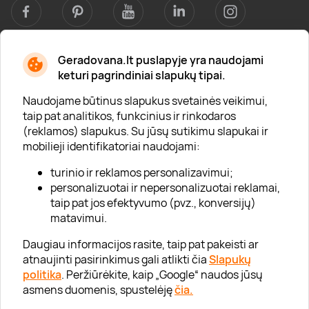
Geradovana.lt puslapyje yra naudojami
Apie mus
keturi pagrindiniai slapukų tipai.
Apie „Gera Dovana“
Naudojame būtinus slapukus svetainės veikimui,
taip pat analitikos, funkcinius ir rinkodaros
Lojalumo klubas
(reklamos) slapukus. Su jūsų sutikimu slapukai ir
Karjera
mobilieji identifikatoriai naudojami:
Visi partneriai
turinio ir reklamos personalizavimui;
personalizuotai ir nepersonalizuotai reklamai,
Kontaktai
taip pat jos efektyvumo (pvz., konversijų)
Tinklaraštis
matavimui.
Daugiau informacijos rasite, taip pat pakeisti ar
atnaujinti pasirinkimus gali atlikti čia
Slapukų
Informacija
politika
. Peržiūrėkite, kaip „Google“ naudos jūsų
asmens duomenis, spustelėję
čia.
„GERA DOVANA“ GRUPĖ