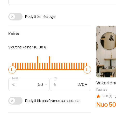
Rodyti žemėlapyje
Kaina
Vidutinė kaina
110,00 €
Nuo
Iki
Vakarien
€
€
Kaunas
5,00 (1)
Rodyti tik pasiūlymus su nuolaida
Nuo 50