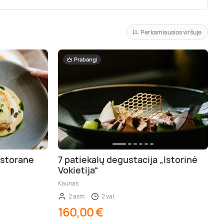
Perkamiausios viršuje
Prabangi
estorane
7 patiekalų degustacija „Istorinė
Vokietija“
Kaunas
2 asm.
2 val.
160,00 €