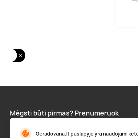
Mėgsti būti pirmas? Prenumeruok
naujienlaiškį:
Naujienos, pranešimai apie nuolaidas ir dar daugiau!
Geradovana.lt puslapyje yra naudojami ketur