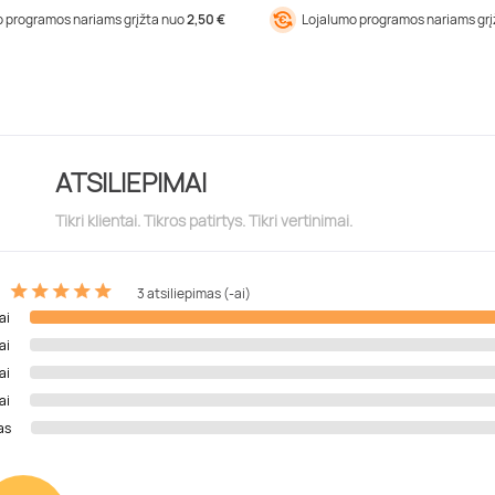
 programos nariams grįžta nuo
2,50 €
Lojalumo programos nariams gr
ATSILIEPIMAI
Tikri klientai. Tikros patirtys. Tikri vertinimai.
3 atsiliepimas (-ai)
ai
ai
ai
ai
as