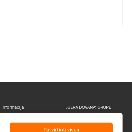
Informacija
„GERA DOVANA“ GRUPĖ
Parduotuvės
superprezenty.pl
Patvirtinti visus