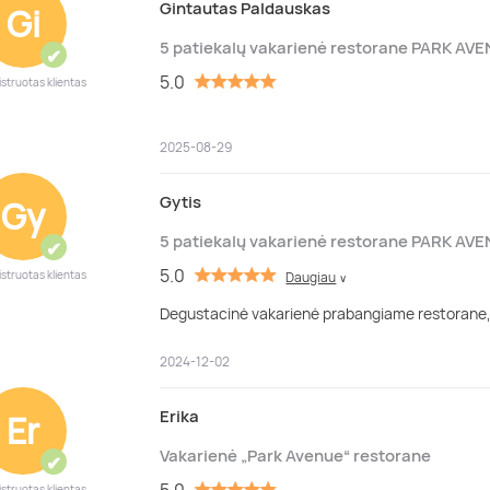
Gintautas Paldauskas
Gi
5 patiekalų vakarienė restorane PARK AV
✔
5.0
istruotas klientas
2025-08-29
Gytis
Gy
5 patiekalų vakarienė restorane PARK AV
✔
5.0
istruotas klientas
Daugiau
∨
Degustacinė vakarienė prabangiame restorane, na
2024-12-02
Erika
Er
Vakarienė „Park Avenue“ restorane
✔
5.0
istruotas klientas