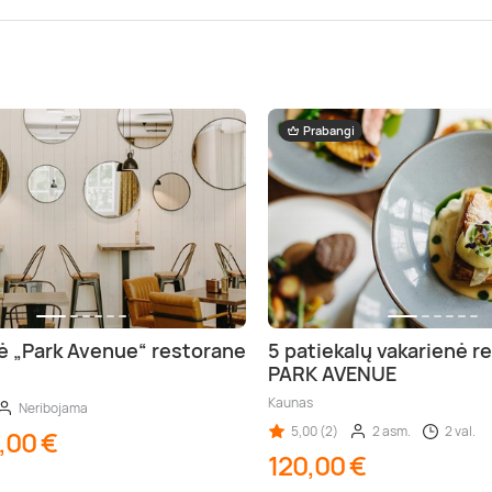
Prabangi
ė „Park Avenue“ restorane
5 patiekalų vakarienė r
PARK AVENUE
Kaunas
Neribojama
5,00 (2)
2 asm.
2 val.
,00 €
120,00 €