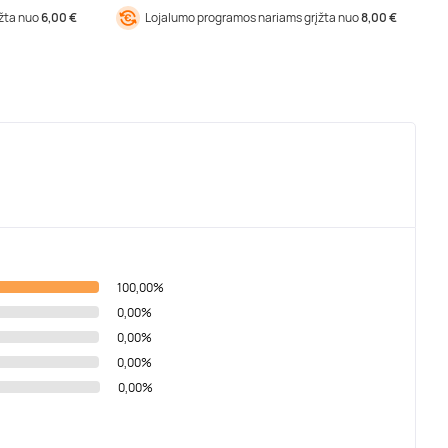
įžta nuo
6,00 €
Lojalumo programos nariams grįžta nuo
8,00 €
100,00%
0,00%
0,00%
0,00%
0,00%