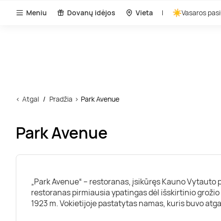
Meniu
Dovanų idėjos
Vieta
Vasaros pasi
Atgal
Pradžia
Park Avenue
Park Avenue
„Park Avenue“ – restoranas, įsikūręs Kauno Vytauto p
restoranas pirmiausia ypatingas dėl išskirtinio grožio i
1923 m. Vokietijoje pastatytas namas, kuris buvo atgab