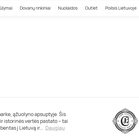
ūlymai
Dovanų rinkiniai
Nuolaidos
Outlet
Poilsis Lietuvoje
arke, ąžuolyno apsuptyje. Šis
r istorinės vertės pastato – tai
entas į Lietuvą ir
...
Daugiau