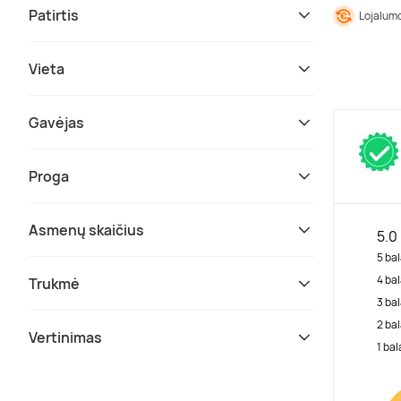
Patirtis
Lojalumo
Vieta
Gavėjas
Proga
Asmenų skaičius
5.0
5 bal
4 bal
Trukmė
3 bal
2 bal
Vertinimas
1 bal