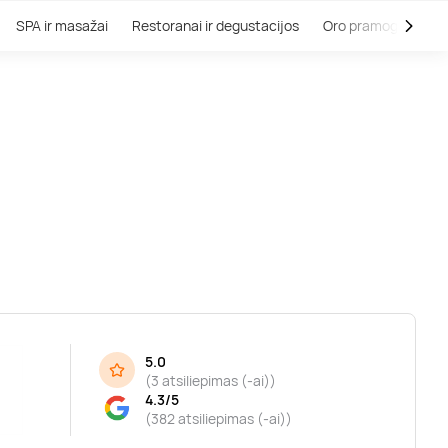
SPA ir masažai
Restoranai ir degustacijos
Oro pramogos
V
5.0
(
3 atsiliepimas (-ai)
)
4.3/5
(382 atsiliepimas (-ai))