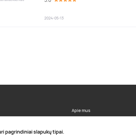
2024-05-13
Apie mus
Apie „Gera Dovana“
i pagrindiniai slapukų tipai.