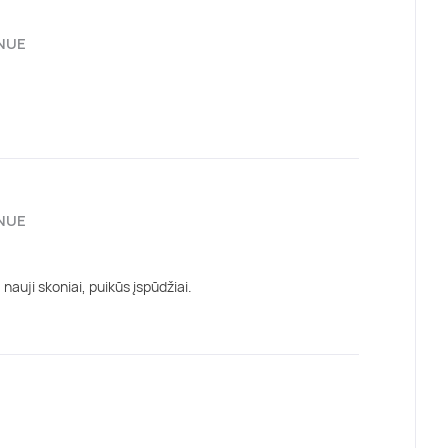
ENUE
ENUE
uji skoniai, puikūs įspūdžiai.