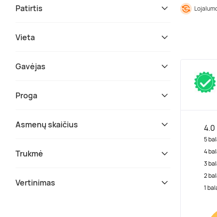
Patirtis
Lojalumo
Vieta
Gavėjas
Proga
Asmenų skaičius
4.0
5 bal
4 bal
Trukmė
3 bal
2 bal
Vertinimas
1 bal