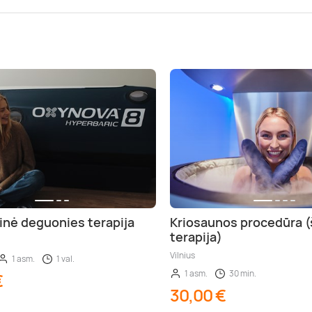
inė deguonies terapija
Kriosaunos procedūra (
terapija)
Vilnius
1 asm.
1 val.
1 asm.
30 min.
€
30,00 €