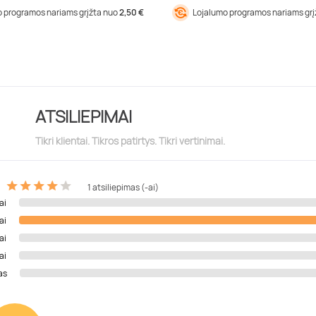
 programos nariams grįžta nuo
2,50 €
Lojalumo programos nariams gr
ATSILIEPIMAI
Tikri klientai. Tikros patirtys. Tikri vertinimai.
1 atsiliepimas (-ai)
ai
ai
ai
ai
as