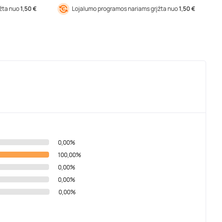
įžta nuo
1,50 €
Lojalumo programos nariams grįžta nuo
1,50 €
0,00%
100,00%
0,00%
0,00%
0,00%