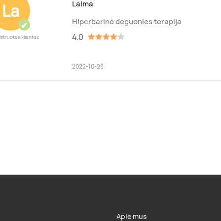
Laima
La
Hiperbarinė deguonies terapija
✔
4.0
istruotas klientas
2022-10-28
Apie mus