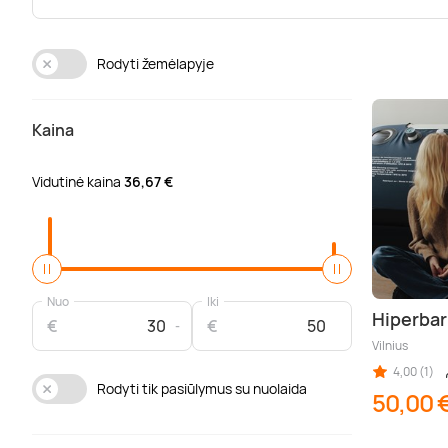
Rodyti žemėlapyje
Kaina
Vidutinė kaina
36,67 €
Nuo
Iki
Hiperbar
€
€
Vilnius
4,00 (1)
Rodyti tik pasiūlymus su nuolaida
50,00 