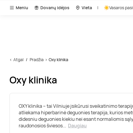
Meniu
Dovanų idėjos
Vieta
Vasaros pasi
Atgal
Pradžia
Oxy klinika
Oxy klinika
OXY klinika – tai Vilniuje įsikūrusi sveikatinimo terapij
atliekama hiperbarinė deguonies terapija, kurios me
didesniu deguonies kiekiu nei esant normaliomis sąly
raudonosios šviesos
...
Daugiau