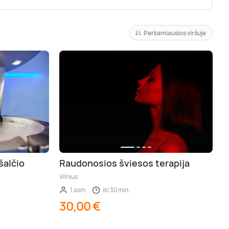
Perkamiausios viršuje
šalčio
Raudonosios šviesos terapija
Vilnius
1 asm.
iki 30 min.
30,00 €