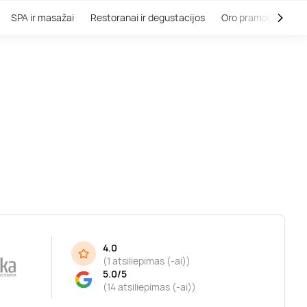
SPA ir masažai
Restoranai ir degustacijos
Oro pramogos
V
4.0
(
1 atsiliepimas (-ai)
)
5.0/5
(14 atsiliepimas (-ai))