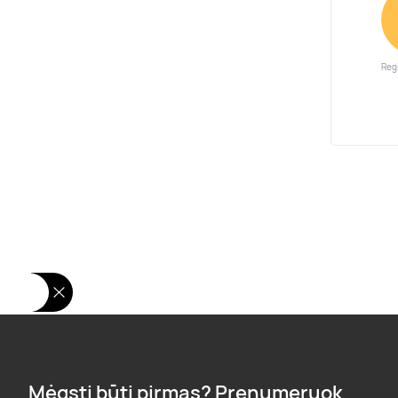
Reg
Mėgsti būti pirmas? Prenumeruok