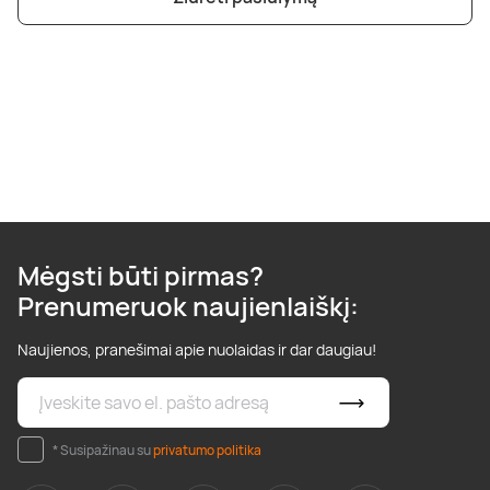
Poilsis dvaruose ir pilyse
Masažų kompleksai
Kitos vandens pramogos
Mėgsti būti pirmas?
Prenumeruok naujienlaiškį:
Naujienos, pranešimai apie nuolaidas ir dar daugiau!
* Susipažinau su
privatumo politika