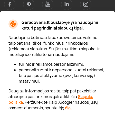
Geradovana.lt puslapyje yra naudojami
Apie mus
keturi pagrindiniai slapukų tipai.
Apie „Gera Dovana“
Naudojame būtinus slapukus svetainės veikimui,
taip pat analitikos, funkcinius ir rinkodaros
Lojalumo klubas
(reklamos) slapukus. Su jūsų sutikimu slapukai ir
Karjera
mobilieji identifikatoriai naudojami:
Visi partneriai
turinio ir reklamos personalizavimui;
personalizuotai ir nepersonalizuotai reklamai,
Kontaktai
taip pat jos efektyvumo (pvz., konversijų)
Tinklaraštis
matavimui.
Daugiau informacijos rasite, taip pat pakeisti ar
atnaujinti pasirinkimus gali atlikti čia
Slapukų
Informacija
politika
. Peržiūrėkite, kaip „Google“ naudos jūsų
asmens duomenis, spustelėję
čia.
„GERA DOVANA“ GRUPĖ