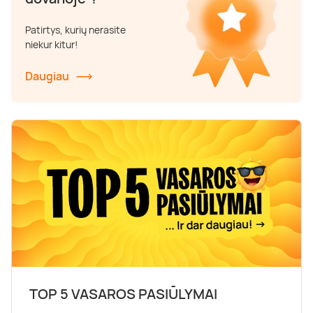
Poilsis dvaruose ir pilyse
Masažų kompleksai
Kitos vandens pramogos
Patirtys, kurių nerasite
niekur kitur!
Daugiau
TOP 5 VASAROS PASIŪLYMAI