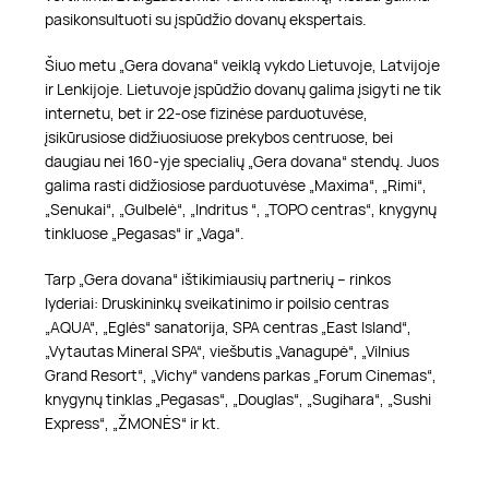
pasikonsultuoti su įspūdžio dovanų ekspertais.
Šiuo metu „Gera dovana“ veiklą vykdo Lietuvoje, Latvijoje
ir Lenkijoje. Lietuvoje įspūdžio dovanų galima įsigyti ne tik
internetu, bet ir 22-ose fizinėse parduotuvėse,
įsikūrusiose didžiuosiuose prekybos centruose, bei
daugiau nei 160-yje specialių „Gera dovana“ stendų. Juos
galima rasti didžiosiose parduotuvėse „Maxima“, „Rimi“,
„Senukai“, „Gulbelė“, „Indritus “, „TOPO centras“, knygynų
tinkluose „Pegasas“ ir „Vaga“.
Tarp „Gera dovana“ ištikimiausių partnerių – rinkos
lyderiai: Druskininkų sveikatinimo ir poilsio centras
„AQUA“, „Eglės“ sanatorija, SPA centras „East Island“,
„Vytautas Mineral SPA“, viešbutis „Vanagupė“, „Vilnius
Grand Resort“, „Vichy“ vandens parkas „Forum Cinemas“,
knygynų tinklas „Pegasas“, „Douglas“, „Sugihara“, „Sushi
Express“, „ŽMONĖS“ ir kt.