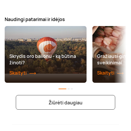
Naudingi patarimai ir idėjos
Skrydis oro balionu - ką būtina
Gražiausi gimt
žinoti?
sveikinimai
Skaityti
Skaityti
Žiūrėti daugiau