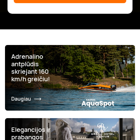
Adrenalino
antplūdis
skriejant 160
km/h greičiu!
Daugiau
Elegancijos ir
prabangos