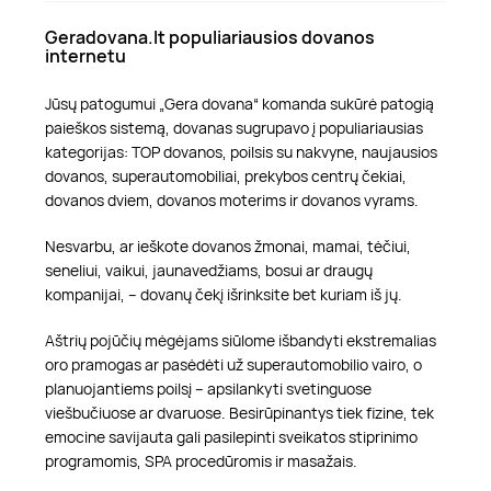
Geradovana.lt populiariausios dovanos
internetu
Jūsų patogumui „Gera dovana“ komanda sukūrė patogią
paieškos sistemą, dovanas sugrupavo į populiariausias
kategorijas: TOP dovanos, poilsis su nakvyne, naujausios
dovanos, superautomobiliai, prekybos centrų čekiai,
dovanos dviem, dovanos moterims ir dovanos vyrams.
Nesvarbu, ar ieškote dovanos žmonai, mamai, tėčiui,
seneliui, vaikui, jaunavedžiams, bosui ar draugų
kompanijai, – dovanų čekį išrinksite bet kuriam iš jų.
Aštrių pojūčių mėgėjams siūlome išbandyti ekstremalias
oro pramogas ar pasėdėti už superautomobilio vairo, o
planuojantiems poilsį – apsilankyti svetinguose
viešbučiuose ar dvaruose. Besirūpinantys tiek fizine, tek
emocine savijauta gali pasilepinti sveikatos stiprinimo
programomis, SPA procedūromis ir masažais.