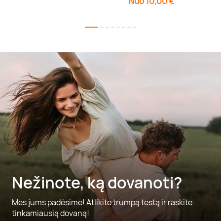
Nuo 10,00 €
Nežinote, ką dovanoti?
Mes jums padėsime! Atlikite trumpą testą ir raskite
tinkamiausią dovaną!