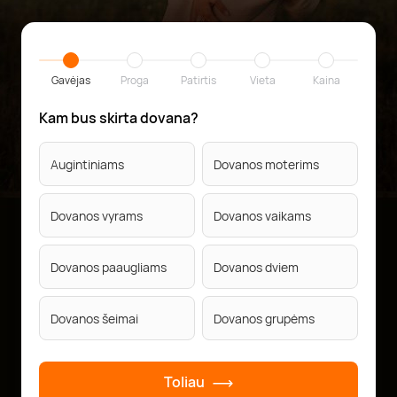
Gavėjas
Proga
Patirtis
Vieta
Kaina
Kam bus skirta dovana?
Augintiniams
Dovanos moterims
Dovanos vyrams
Dovanos vaikams
Dovanos paaugliams
Dovanos dviem
Dovanos šeimai
Dovanos grupėms
Toliau