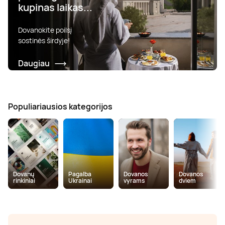
kupinas laikas...
Dovanokite poilsį
sostinės širdyje!
Daugiau
Populiariausios kategorijos
Dovanų
Pagalba
Dovanos
Dovanos
rinkiniai
Ukrainai
vyrams
dviem