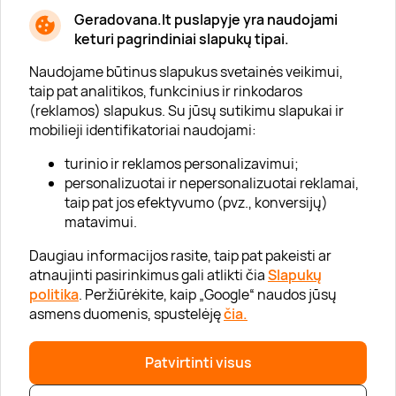
Geradovana.lt puslapyje yra naudojami
Apie mus
keturi pagrindiniai slapukų tipai.
Apie „Gera Dovana“
Naudojame būtinus slapukus svetainės veikimui,
taip pat analitikos, funkcinius ir rinkodaros
Lojalumo klubas
(reklamos) slapukus. Su jūsų sutikimu slapukai ir
Karjera
mobilieji identifikatoriai naudojami:
Visi partneriai
turinio ir reklamos personalizavimui;
personalizuotai ir nepersonalizuotai reklamai,
Kontaktai
taip pat jos efektyvumo (pvz., konversijų)
Tinklaraštis
matavimui.
Daugiau informacijos rasite, taip pat pakeisti ar
atnaujinti pasirinkimus gali atlikti čia
Slapukų
Informacija
politika
. Peržiūrėkite, kaip „Google“ naudos jūsų
asmens duomenis, spustelėję
čia.
„GERA DOVANA“ GRUPĖ
Patvirtinti visus