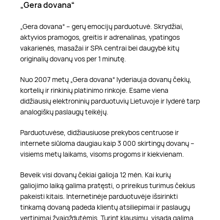
„Gera dovana“
„Gera dovana“ – gerų emocijų parduotuvė. Skrydžiai,
aktyvios pramogos, greitis ir adrenalinas, ypatingos
vakarienės, masažai ir SPA centrai bei daugybė kitų
originalių dovanų vos per 1 minutę.
Nuo 2007 metų „Gera dovana“ lyderiauja dovanų čekių,
kortelių ir rinkinių platinimo rinkoje. Esame viena
didžiausių elektroninių parduotuvių Lietuvoje ir lyderė tarp
analogiškų paslaugų teikėjų.
Parduotuvėse, didžiausiuose prekybos centruose ir
internete siūloma daugiau kaip 3 000 skirtingų dovanų –
visiems metų laikams, visoms progoms ir kiekvienam.
Beveik visi dovanų čekiai galioja 12 mėn. Kai kurių
galiojimo laiką galima pratęsti, o prireikus turimus čekius
pakeisti kitais. Internetinėje parduotuvėje išsirinkti
tinkamą dovaną padeda klientų atsiliepimai ir paslaugų
vertinimai žvaigždutėmis. Turint klausimų, visada galima