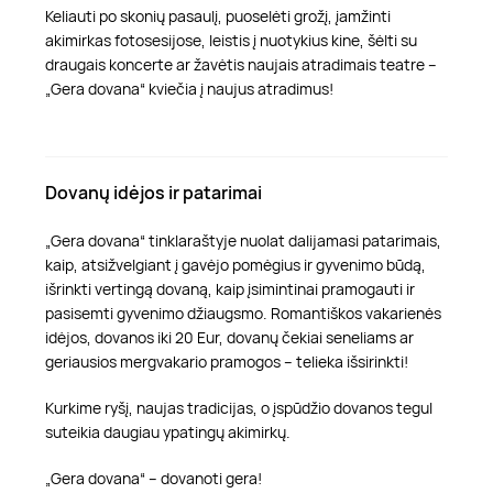
Keliauti po skonių pasaulį, puoselėti grožį, įamžinti
akimirkas fotosesijose, leistis į nuotykius kine, šėlti su
draugais koncerte ar žavėtis naujais atradimais teatre –
„Gera dovana“ kviečia į naujus atradimus!
Dovanų idėjos ir patarimai
„Gera dovana“ tinklaraštyje nuolat dalijamasi patarimais,
kaip, atsižvelgiant į gavėjo pomėgius ir gyvenimo būdą,
išrinkti vertingą dovaną, kaip įsimintinai pramogauti ir
pasisemti gyvenimo džiaugsmo. Romantiškos vakarienės
idėjos, dovanos iki 20 Eur, dovanų čekiai seneliams ar
geriausios mergvakario pramogos – telieka išsirinkti!
Kurkime ryšį, naujas tradicijas, o įspūdžio dovanos tegul
suteikia daugiau ypatingų akimirkų.
„Gera dovana“ – dovanoti gera!