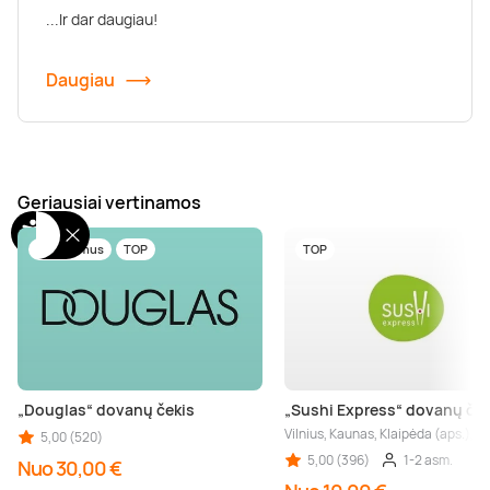
...Ir dar daugiau!
Daugiau
Geriausiai vertinamos
Tik pas mus
TOP
TOP
„Douglas“ dovanų čekis
„Sushi Express“ dovanų ček
Vilnius, Kaunas, Klaipėda (aps.), Š
5,00 (520)
5,00 (396)
1-2 asm.
Nuo 30,00 €