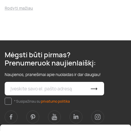
Rodyti mažiau
Mėgsti būti pirmas?
Prenumeruok naujienlaiškį:
Naujienos, pranešimai apie nuolaidas ir dar daugiau!
* Susipažinau su
privatumo politika