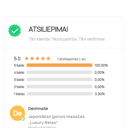
ATSILIEPIMAI
Tikri klientai. Tikros patirtys. Tikri vertinimai.
5.0
1 atsiliepimas (-ai)
5 balai
100,00%
4 balai
0,00%
3 balai
0,00%
2 balai
0,00%
1 balas
0,00%
Deimnatė
De
Japoniškas galvos masažas
✔
„Luxury Relax“
Registruotas klientas