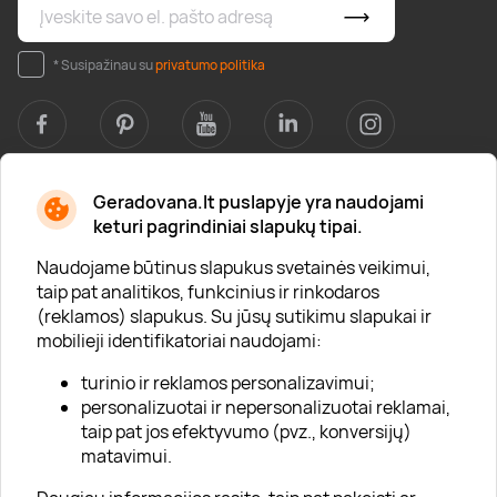
* Susipažinau su
privatumo politika
Geradovana.lt puslapyje yra naudojami
Apie mus
keturi pagrindiniai slapukų tipai.
Apie „Gera Dovana“
Naudojame būtinus slapukus svetainės veikimui,
taip pat analitikos, funkcinius ir rinkodaros
Lojalumo klubas
(reklamos) slapukus. Su jūsų sutikimu slapukai ir
Karjera
mobilieji identifikatoriai naudojami:
Visi partneriai
turinio ir reklamos personalizavimui;
personalizuotai ir nepersonalizuotai reklamai,
Kontaktai
taip pat jos efektyvumo (pvz., konversijų)
Tinklaraštis
matavimui.