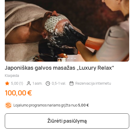
Japoniškas galvos masažas „Luxury Relax“
Klaipėda
5,00 (1)
1 asm.
0,5-1 val.
Rezervacija internetu
100,00 €
Lojalumo programos nariams grįžta nuo
5,00 €
Žiūrėti pasiūlymą