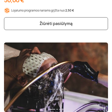
Poilsis dvaruose ir pilyse
Masažų kompleksai
Kitos vandens pramogos
Lojalumo programos nariams grįžta nuo
2,50 €
Žiūrėti pasiūlymą