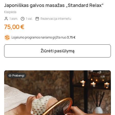
Japoniškas galvos masažas „Standard Relax“
Klaipėda
1 asm.
1 val.
Rezervacija internetu
75,00 €
Lojalumo programos nariams grįžta nuo
3,75 €
Žiūrėti pasiūlymą
Prabangi