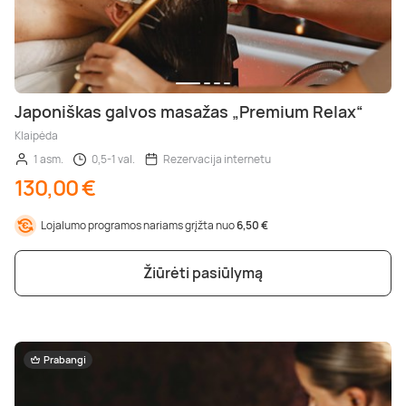
Japoniškas galvos masažas „Premium Relax“
Klaipėda
1 asm.
0,5-1 val.
Rezervacija internetu
130,00 €
Lojalumo programos nariams grįžta nuo
6,50 €
Žiūrėti pasiūlymą
Prabangi