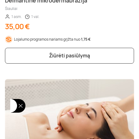
Deimantinė mikrodermabrazija
Šiauliai
1 asm.
1 val.
35,00 €
Lojalumo programos nariams grįžta nuo
1,75 €
Žiūrėti pasiūlymą