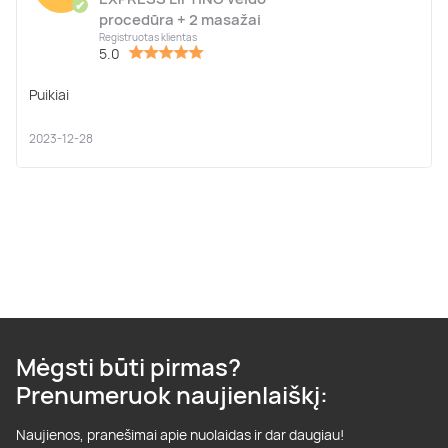
✔
procedūra + 2 masažai
Registruotas klientas
5.0
Puikiai
2023-12-28
Mėgsti būti pirmas?
Prenumeruok naujienlaiškį:
Naujienos, pranešimai apie nuolaidas ir dar daugiau!