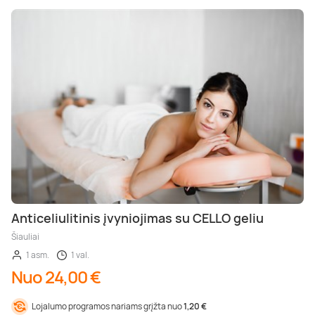
Anticeliulitinis įvyniojimas su CELLO geliu
Šiauliai
1 asm.
1 val.
Nuo 24,00 €
Lojalumo programos nariams grįžta nuo
1,20 €