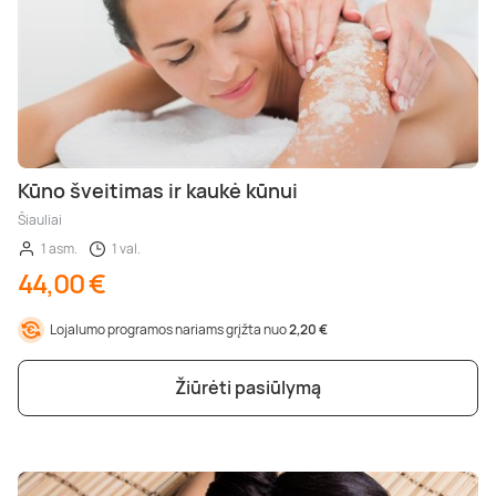
Kūno šveitimas ir kaukė kūnui
Šiauliai
1 asm.
1 val.
44,00 €
Lojalumo programos nariams grįžta nuo
2,20 €
Žiūrėti pasiūlymą