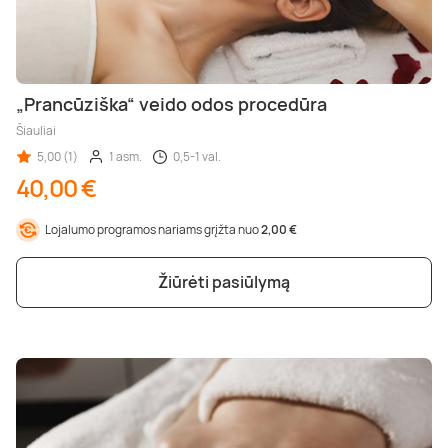
„Prancūziška“ veido odos procedūra
Šiauliai
5,00 (1)
1 asm.
0,5-1 val.
40,00 €
Lojalumo programos nariams grįžta nuo
2,00 €
Žiūrėti pasiūlymą