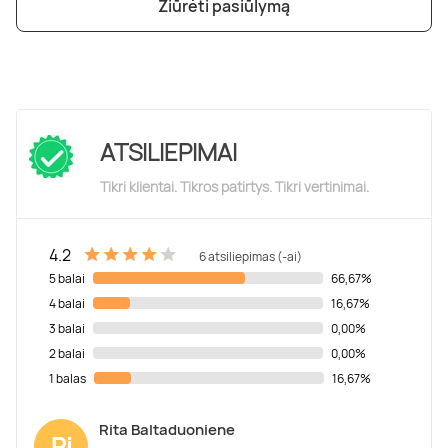
Žiūrėti pasiūlymą
ATSILIEPIMAI
Tikri klientai. Tikros patirtys. Tikri vertinimai.
4.2
6 atsiliepimas (-ai)
5 balai
66,67%
4 balai
16,67%
3 balai
0,00%
2 balai
0,00%
1 balas
16,67%
Rita Baltaduoniene
Ri