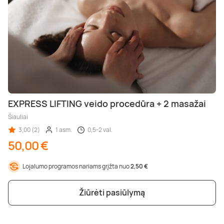
EXPRESS LIFTING veido procedūra + 2 masažai
Šiauliai
3,00 (2)
1 asm.
0,5-2 val.
50,00 €
Lojalumo programos nariams grįžta nuo
2,50 €
Žiūrėti pasiūlymą