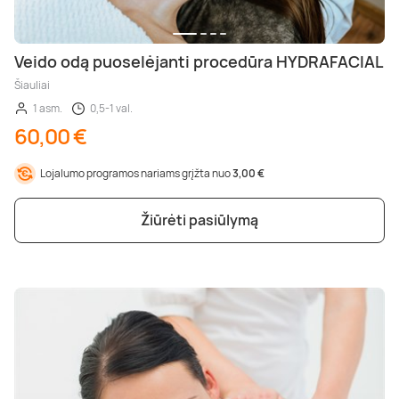
Veido odą puoselėjanti procedūra HYDRAFACIAL
Šiauliai
1 asm.
0,5-1 val.
60,00 €
Lojalumo programos nariams grįžta nuo
3,00 €
Žiūrėti pasiūlymą