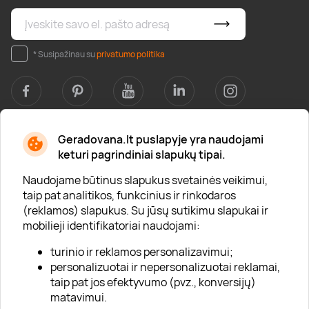
* Susipažinau su
privatumo politika
Geradovana.lt puslapyje yra naudojami
Apie mus
keturi pagrindiniai slapukų tipai.
Apie „Gera Dovana“
Naudojame būtinus slapukus svetainės veikimui,
taip pat analitikos, funkcinius ir rinkodaros
Lojalumo klubas
(reklamos) slapukus. Su jūsų sutikimu slapukai ir
Karjera
mobilieji identifikatoriai naudojami:
Visi partneriai
turinio ir reklamos personalizavimui;
personalizuotai ir nepersonalizuotai reklamai,
Kontaktai
taip pat jos efektyvumo (pvz., konversijų)
Tinklaraštis
matavimui.