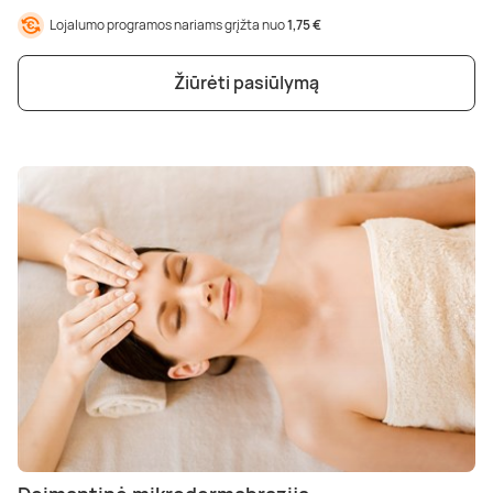
Poilsis dvaruose ir pilyse
Masažų kompleksai
Kitos vandens pramogos
Lojalumo programos nariams grįžta nuo
1,75 €
Žiūrėti pasiūlymą