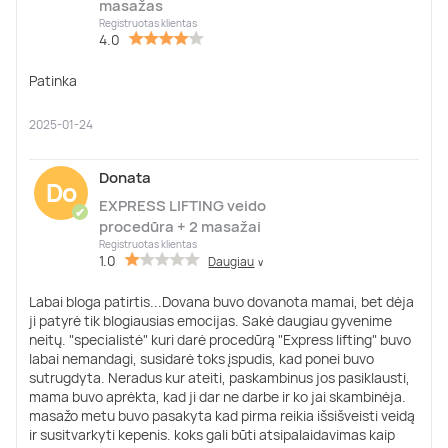
masažas
Registruotas klientas
4.0
Patinka
2025-01-24
Donata
Do
EXPRESS LIFTING veido
✔
procedūra + 2 masažai
Registruotas klientas
1.0
Daugiau
∨
Labai bloga patirtis...Dovana buvo dovanota mamai, bet dėja
ji patyrė tik blogiausias emocijas. Sakė daugiau gyvenime
neitų. "specialistė" kuri darė procedūrą "Express lifting" buvo
labai nemandagi, susidarė toks įspudis, kad ponei buvo
sutrugdyta. Neradus kur ateiti, paskambinus jos pasiklausti,
mama buvo aprėkta, kad ji dar ne darbe ir ko jai skambinėja.
masažo metu buvo pasakyta kad pirma reikia išsišveisti veidą
ir susitvarkyti kepenis. koks gali būti atsipalaidavimas kaip