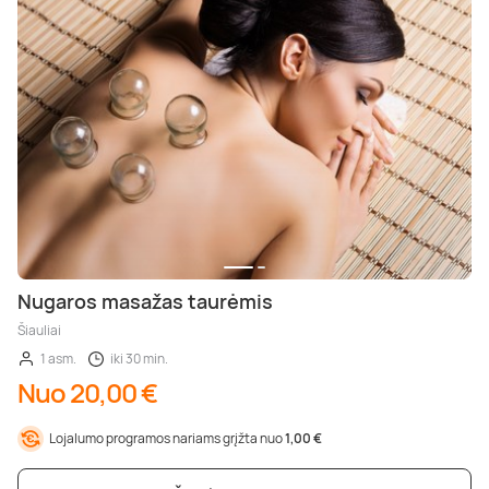
Nugaros masažas taurėmis
Šiauliai
1 asm.
iki 30 min.
Nuo 20,00 €
Lojalumo programos nariams grįžta nuo
1,00 €