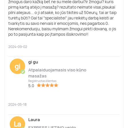
žmogus daro kažką bet ne su meile darbui?ir žmogui? kuris
pirmą kartą atėjo į masažą? rezultato neimatė visai,plaukai
pilni aliejaus... o ji atsakė, ko jūs tikitės už 50eurų, tai ar taip
turėtų būti? Gal tai "specialistei" jau reikėtų darbą keisti ar
tvarkytis su savo nervais ir emocijomis, nes pagarbos 0.
Nerekomenduoju, baisu mylimam žmogui pirkti dovaną, o jis
po to pasijunta kaip po įtampos išsikrovimo!!
2024-09-02
gi gu
gi
Atpalaiduojamasis viso kūno
✔
masažas
Registruotas klientas
5.0
2024-05-18
Laura
La
EXPRESS LIFTING veido