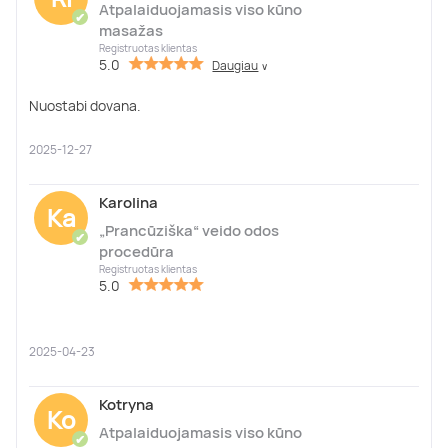
Atpalaiduojamasis viso kūno
✔
masažas
Registruotas klientas
5.0
Daugiau
∨
Nuostabi dovana.
2025-12-27
Karolina
Ka
„Prancūziška“ veido odos
✔
procedūra
Registruotas klientas
5.0
2025-04-23
Kotryna
Ko
Atpalaiduojamasis viso kūno
✔