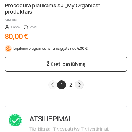
Procedūra plaukams su „My.Organics“
produktais
Kaunas
1 asm.
2 val.
80,00 €
Lojalumo programos nariams grįžta nuo
4,00 €
Žiūrėti pasiūlymą
1
2
ATSILIEPIMAI
Tikri klientai. Tikros patirtys. Tikri vertinimai.