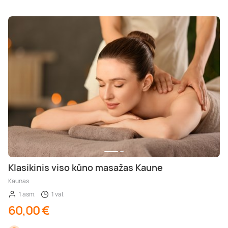
Klasikinis viso kūno masažas Kaune
Kaunas
1 asm.
1 val.
60,00 €