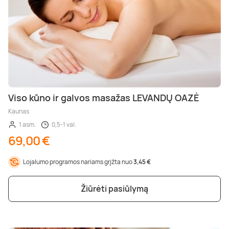
Viso kūno ir galvos masažas LEVANDŲ OAZĖ
Kaunas
1 asm.
0,5-1 val.
69,00 €
Lojalumo programos nariams grįžta nuo
3,45 €
Žiūrėti pasiūlymą