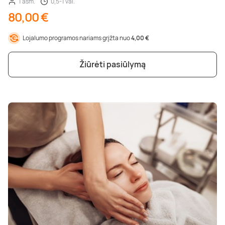
1 asm.
0,5-1 val.
80,00 €
Lojalumo programos nariams grįžta nuo
4,00 €
Žiūrėti pasiūlymą