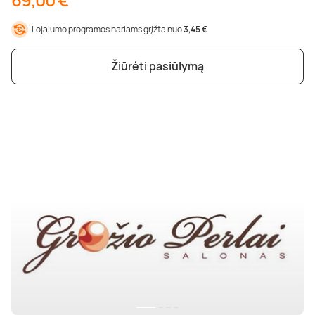
Poilsis dvaruose ir pilyse
Masažų kompleksai
Kitos vandens pramogos
Lojalumo programos nariams grįžta nuo
3,45 €
Žiūrėti pasiūlymą