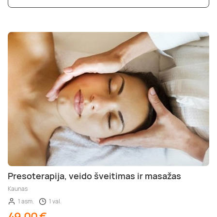
Presoterapija, veido šveitimas ir masažas
Kaunas
1 asm.
1 val.
49,00 €