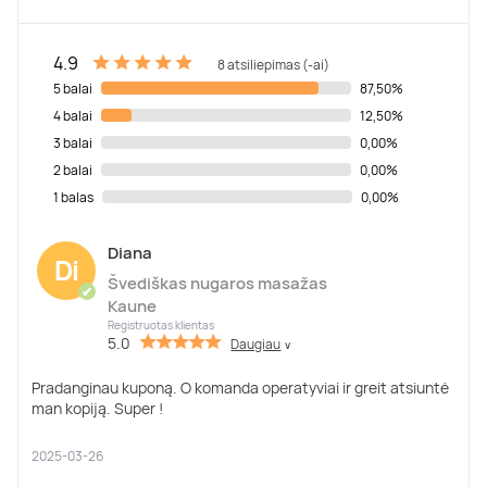
4.9
8 atsiliepimas (-ai)
5 balai
87,50%
4 balai
12,50%
3 balai
0,00%
2 balai
0,00%
1 balas
0,00%
Diana
Di
Švediškas nugaros masažas
✔
Kaune
Registruotas klientas
5.0
Daugiau
∨
Pradanginau kuponą. O komanda operatyviai ir greit atsiuntė
man kopiją. Super !
2025-03-26