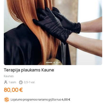
Terapija plaukams Kaune
Kaunas
1 asm.
0,5-1 val.
80,00 €
Lojalumo programos nariams grįžta nuo
4,00 €