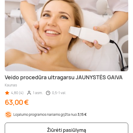
Veido procedūra ultragarsu JAUNYSTĖS GAIVA
Kaunas
4,80 (4)
1 asm.
0,5-1 val.
63,00 €
Lojalumo programos nariams grįžta nuo
3,15 €
Žiūrėti pasiūlymą