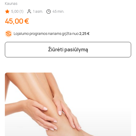
Kaunas
5,00 (1)
1 asm.
45 min.
45,00 €
Lojalumo programos nariams grįžta nuo
2,25 €
Žiūrėti pasiūlymą