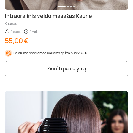
Intraoralinis veido masažas Kaune
Kaunas
1 asm.
1 val.
55,00 €
Lojalumo programos nariams grįžta nuo
2,75 €
Žiūrėti pasiūlymą