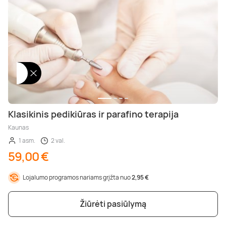
Klasikinis pedikiūras ir parafino terapija
Kaunas
1 asm.
2 val.
59,00 €
Lojalumo programos nariams grįžta nuo
2,95 €
Žiūrėti pasiūlymą