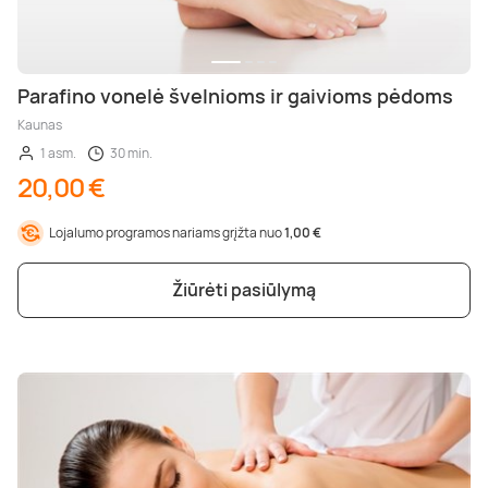
Parafino vonelė švelnioms ir gaivioms pėdoms
Kaunas
1 asm.
30 min.
20,00 €
Lojalumo programos nariams grįžta nuo
1,00 €
Žiūrėti pasiūlymą