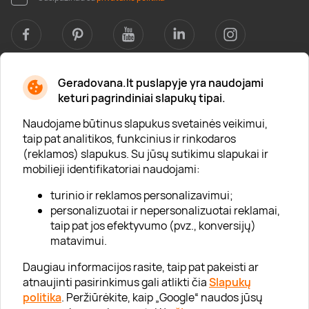
Geradovana.lt puslapyje yra naudojami
Apie mus
keturi pagrindiniai slapukų tipai.
Apie „Gera Dovana“
Naudojame būtinus slapukus svetainės veikimui,
taip pat analitikos, funkcinius ir rinkodaros
Lojalumo klubas
(reklamos) slapukus. Su jūsų sutikimu slapukai ir
Karjera
mobilieji identifikatoriai naudojami:
Visi partneriai
turinio ir reklamos personalizavimui;
personalizuotai ir nepersonalizuotai reklamai,
Kontaktai
taip pat jos efektyvumo (pvz., konversijų)
Tinklaraštis
matavimui.
Daugiau informacijos rasite, taip pat pakeisti ar
atnaujinti pasirinkimus gali atlikti čia
Slapukų
Informacija
politika
. Peržiūrėkite, kaip „Google“ naudos jūsų