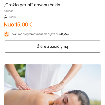
„Grožio perlai“ dovanų čekis
Kaunas
1 asm.
Nuo 15,00 €
Lojalumo programos nariams grįžta nuo
0,75 €
Žiūrėti pasiūlymą