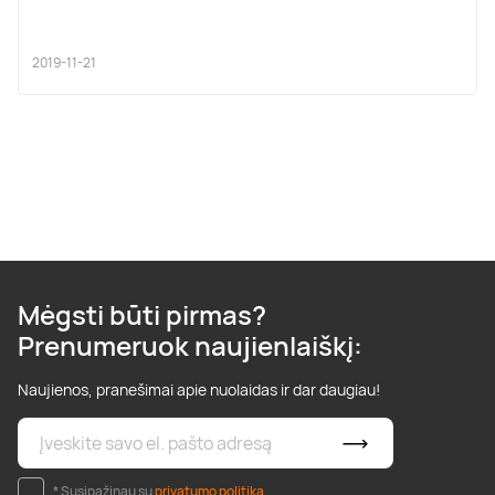
2019-11-21
Mėgsti būti pirmas?
Prenumeruok naujienlaiškį:
Naujienos, pranešimai apie nuolaidas ir dar daugiau!
* Susipažinau su
privatumo politika