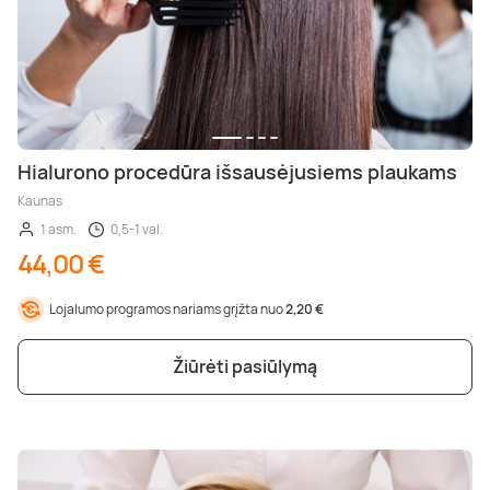
Hialurono procedūra išsausėjusiems plaukams
Kaunas
1 asm.
0,5-1 val.
44,00 €
Lojalumo programos nariams grįžta nuo
2,20 €
Žiūrėti pasiūlymą