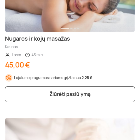
Nugaros ir kojų masažas
Kaunas
1 asm.
45 min.
45,00 €
Lojalumo programos nariams grįžta nuo
2,25 €
Žiūrėti pasiūlymą