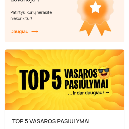
Poilsis dvaruose ir pilyse
Masažų kompleksai
Kitos vandens pramogos
Patirtys, kurių nerasite
niekur kitur!
Daugiau
TOP 5 VASAROS PASIŪLYMAI