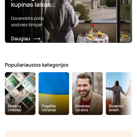
kupinas laikas...
Dovanokite poilsį
sostinės širdyje!
Daugiau
Populiariausios kategorijos
Dovanų
Pagalba
Dovanos
Dovanos
rinkiniai
Ukrainai
vyrams
dviem