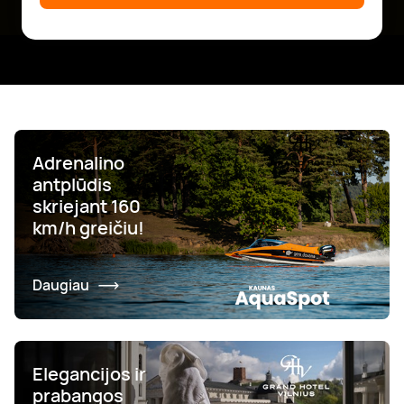
Adrenalino
antplūdis
skriejant 160
km/h greičiu!
Daugiau
Elegancijos ir
prabangos