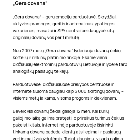
„Gera dovana“
„Gera dovana“ – gerų emocijų parduotuvė. Skrydžiai,
aktyvios pramogos, greitis ir adrenalinas, ypatingos
vakarienės, masažai ir SPA centrai bei daugybė kitų
originalių dovanų vos per 1 minutę.
Nuo 2007 metų „Gera dovana“ lyderiauja dovanų čekių,
kortelių ir rinkinių platinimo rinkoje. Esame viena
didžiausių elektroninių parduotuvių Lietuvoje ir lyderė tarp
analogiškų paslaugų teikėjų.
Parduotuvėse, didžiausiuose prekybos centruose ir
internete siūloma daugiau kaip 3 000 skirtingų dovanų –
visiems metų laikams, visoms progoms ir kiekvienam.
Beveik visi dovanų čekiai galioja 12 mėn. Kai kurių
galiojimo laiką galima pratęsti, o prireikus turimus čekius
pakeisti kitais. Internetinėje parduotuvėje išsirinkti
tinkamą dovaną padeda klientų atsiliepimai ir paslaugų
vertinimai žvaigždutėmis. Turint klausimų, visada galima