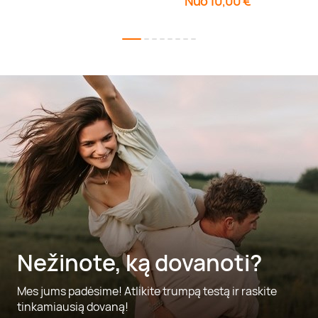
Nuo 10,00 €
Nežinote, ką dovanoti?
Mes jums padėsime! Atlikite trumpą testą ir raskite
tinkamiausią dovaną!