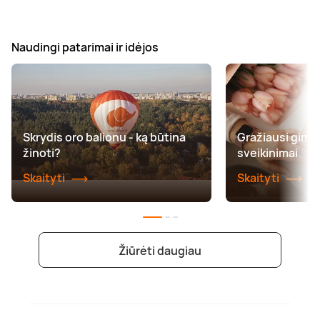
Naudingi patarimai ir idėjos
Skrydis oro balionu - ką būtina
Gražiausi gimt
žinoti?
sveikinimai
Skaityti
Skaityti
Žiūrėti daugiau