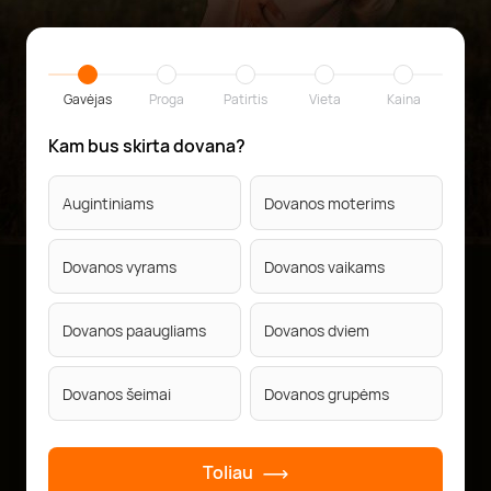
Gavėjas
Proga
Patirtis
Vieta
Kaina
Kam bus skirta dovana?
Augintiniams
Dovanos moterims
Dovanos vyrams
Dovanos vaikams
Dovanos paaugliams
Dovanos dviem
Dovanos šeimai
Dovanos grupėms
Toliau