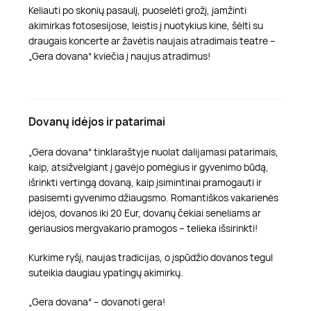
Keliauti po skonių pasaulį, puoselėti grožį, įamžinti
akimirkas fotosesijose, leistis į nuotykius kine, šėlti su
draugais koncerte ar žavėtis naujais atradimais teatre –
„Gera dovana“ kviečia į naujus atradimus!
Dovanų idėjos ir patarimai
„Gera dovana“ tinklaraštyje nuolat dalijamasi patarimais,
kaip, atsižvelgiant į gavėjo pomėgius ir gyvenimo būdą,
išrinkti vertingą dovaną, kaip įsimintinai pramogauti ir
pasisemti gyvenimo džiaugsmo. Romantiškos vakarienės
idėjos, dovanos iki 20 Eur, dovanų čekiai seneliams ar
geriausios mergvakario pramogos – telieka išsirinkti!
Kurkime ryšį, naujas tradicijas, o įspūdžio dovanos tegul
suteikia daugiau ypatingų akimirkų.
„Gera dovana“ – dovanoti gera!