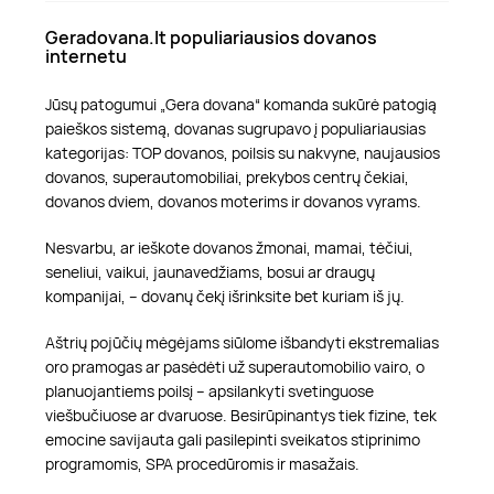
Geradovana.lt populiariausios dovanos
internetu
Jūsų patogumui „Gera dovana“ komanda sukūrė patogią
paieškos sistemą, dovanas sugrupavo į populiariausias
kategorijas: TOP dovanos, poilsis su nakvyne, naujausios
dovanos, superautomobiliai, prekybos centrų čekiai,
dovanos dviem, dovanos moterims ir dovanos vyrams.
Nesvarbu, ar ieškote dovanos žmonai, mamai, tėčiui,
seneliui, vaikui, jaunavedžiams, bosui ar draugų
kompanijai, – dovanų čekį išrinksite bet kuriam iš jų.
Aštrių pojūčių mėgėjams siūlome išbandyti ekstremalias
oro pramogas ar pasėdėti už superautomobilio vairo, o
planuojantiems poilsį – apsilankyti svetinguose
viešbučiuose ar dvaruose. Besirūpinantys tiek fizine, tek
emocine savijauta gali pasilepinti sveikatos stiprinimo
programomis, SPA procedūromis ir masažais.