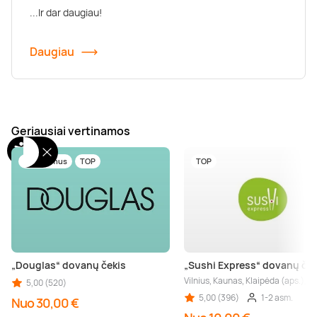
...Ir dar daugiau!
Daugiau
Geriausiai vertinamos
Tik pas mus
TOP
TOP
„Douglas“ dovanų čekis
„Sushi Express“ dovanų ček
Vilnius, Kaunas, Klaipėda (aps.), Š
5,00 (520)
5,00 (396)
1-2 asm.
Nuo 30,00 €