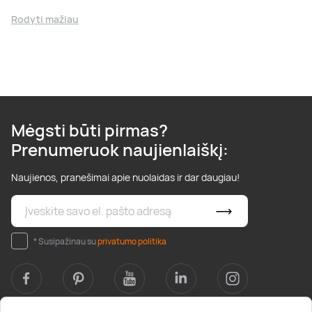
Rodyti mažiau
Mėgsti būti pirmas?
Prenumeruok naujienlaiškį:
Naujienos, pranešimai apie nuolaidas ir dar daugiau!
* Susipažinau su
privatumo politika