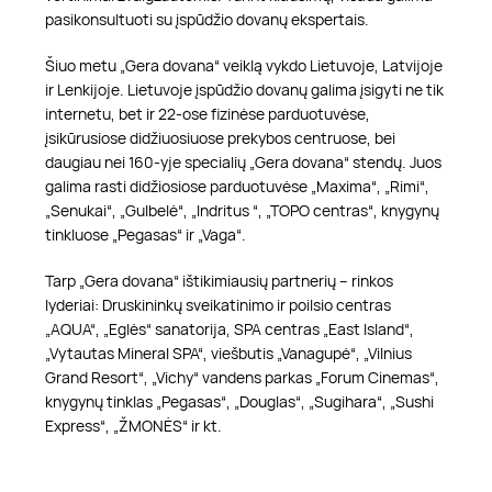
pasikonsultuoti su įspūdžio dovanų ekspertais.
Šiuo metu „Gera dovana“ veiklą vykdo Lietuvoje, Latvijoje
ir Lenkijoje. Lietuvoje įspūdžio dovanų galima įsigyti ne tik
internetu, bet ir 22-ose fizinėse parduotuvėse,
įsikūrusiose didžiuosiuose prekybos centruose, bei
daugiau nei 160-yje specialių „Gera dovana“ stendų. Juos
galima rasti didžiosiose parduotuvėse „Maxima“, „Rimi“,
„Senukai“, „Gulbelė“, „Indritus “, „TOPO centras“, knygynų
tinkluose „Pegasas“ ir „Vaga“.
Tarp „Gera dovana“ ištikimiausių partnerių – rinkos
lyderiai: Druskininkų sveikatinimo ir poilsio centras
„AQUA“, „Eglės“ sanatorija, SPA centras „East Island“,
„Vytautas Mineral SPA“, viešbutis „Vanagupė“, „Vilnius
Grand Resort“, „Vichy“ vandens parkas „Forum Cinemas“,
knygynų tinklas „Pegasas“, „Douglas“, „Sugihara“, „Sushi
Express“, „ŽMONĖS“ ir kt.