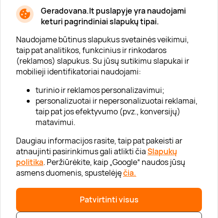
Geradovana.lt puslapyje yra naudojami
Apie mus
keturi pagrindiniai slapukų tipai.
Apie „Gera Dovana“
Naudojame būtinus slapukus svetainės veikimui,
taip pat analitikos, funkcinius ir rinkodaros
Lojalumo klubas
(reklamos) slapukus. Su jūsų sutikimu slapukai ir
Karjera
mobilieji identifikatoriai naudojami:
Visi partneriai
turinio ir reklamos personalizavimui;
personalizuotai ir nepersonalizuotai reklamai,
Kontaktai
taip pat jos efektyvumo (pvz., konversijų)
Tinklaraštis
matavimui.
Daugiau informacijos rasite, taip pat pakeisti ar
atnaujinti pasirinkimus gali atlikti čia
Slapukų
Informacija
politika
. Peržiūrėkite, kaip „Google“ naudos jūsų
asmens duomenis, spustelėję
čia.
„GERA DOVANA“ GRUPĖ
Patvirtinti visus