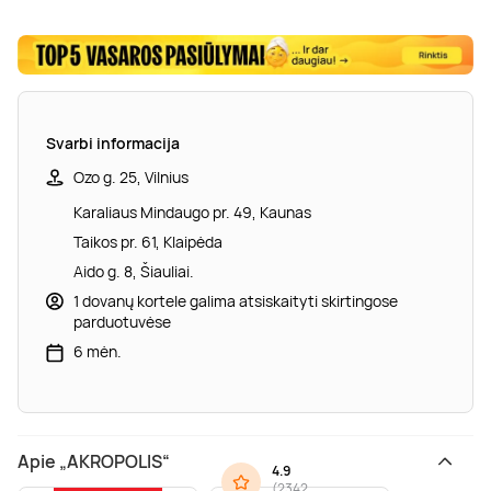
Svarbi informacija
Ozo g. 25, Vilnius
Karaliaus Mindaugo pr. 49, Kaunas
Taikos pr. 61, Klaipėda
Aido g. 8, Šiauliai.
1 dovanų kortele galima atsiskaityti skirtingose
parduotuvėse
6 mėn.
Apie „AKROPOLIS“
4.9
(
2342