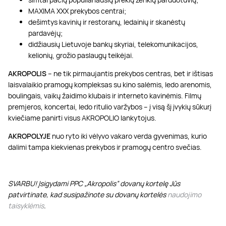
MAXIMA XXX prekybos centrai;
dešimtys kavinių ir restoranų, ledainių ir skanėstų
pardavėjų;
didžiausių Lietuvoje bankų skyriai, telekomunikacijos,
kelionių, grožio paslaugų teikėjai.
AKROPOLIS
– ne tik pirmaujantis prekybos centras, bet ir ištisas
laisvalaikio pramogų kompleksas su kino salėmis, ledo arenomis,
boulingais, vaikų žaidimo klubais ir interneto kavinėmis. Filmų
premjeros, koncertai, ledo ritulio varžybos – į visą šį įvykių sūkurį
kviečiame panirti visus AKROPOLIO lankytojus.
AKROPOLYJE
nuo ryto iki vėlyvo vakaro verda gyvenimas, kurio
dalimi tampa kiekvienas prekybos ir pramogų centro svečias.
SVARBU! Įsigydami PPC „Akropolis” dovanų kortelę Jūs
patvirtinate, kad susipažinote su dovanų kortelės
naudojimo
taisyklėmis
.