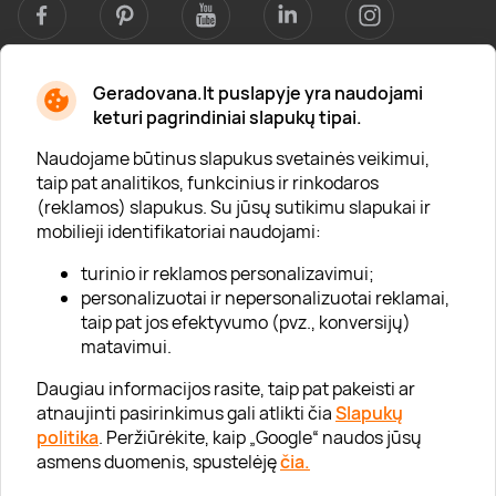
Geradovana.lt puslapyje yra naudojami
Apie mus
keturi pagrindiniai slapukų tipai.
Apie „Gera Dovana“
Naudojame būtinus slapukus svetainės veikimui,
taip pat analitikos, funkcinius ir rinkodaros
Lojalumo klubas
(reklamos) slapukus. Su jūsų sutikimu slapukai ir
Karjera
mobilieji identifikatoriai naudojami:
Visi partneriai
turinio ir reklamos personalizavimui;
personalizuotai ir nepersonalizuotai reklamai,
Kontaktai
taip pat jos efektyvumo (pvz., konversijų)
Tinklaraštis
matavimui.
Daugiau informacijos rasite, taip pat pakeisti ar
atnaujinti pasirinkimus gali atlikti čia
Slapukų
Informacija
politika
. Peržiūrėkite, kaip „Google“ naudos jūsų
asmens duomenis, spustelėję
čia.
„GERA DOVANA“ GRUPĖ