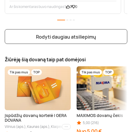
Ar šis komentaras buvo naudingas?
0
0
A
Rodyti daugiau atsiliepimų
Žiūrėję šią dovaną taip pat domėjosi
Tik pas mus
TOP
Tik pas mus
TOP
Įspūdžių dovanų kortelė | GERA
MAXIMOS dovanų čekis
DOVANA
5,00 (216)
Vilnius (aps.), Kaunas (aps.), Klaipėda (aps.), Palanga (aps.), Nida (aps.), Druskin
Kiti miestai
Nuo 5,00 €