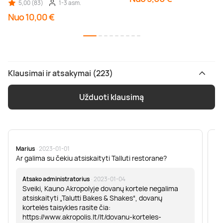
5,00 (83)
1-3 asm.
Nuo 10,00 €
Klausimai ir atsakymai (223)
Užduoti klausimą
Marius
· 2023-01-01
Sa
Ar galima su čekiu atsiskaityti Talluti restorane?
Sv
er
Atsako administratorius
· 2023-01-04
Sveiki, Kauno Akropolyje dovanų kortele negalima
atsiskaityti „Talutti Bakes & Shakes“, dovanų
kortelės taisykles rasite čia:
https://www.akropolis.lt/lt/dovanu-korteles-