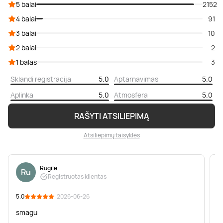
5 balai
2152
4 balai
91
3 balai
10
2 balai
2
1 balas
3
Sklandi registracija
5.0
Aptarnavimas
5.0
Aplinka
5.0
Atmosfera
5.0
RAŠYTI ATSILIEPIMĄ
Atsiliepimų taisyklės
Rugile
Ru
Registruotas klientas
5.0
· 2026-06-26
5
smagu