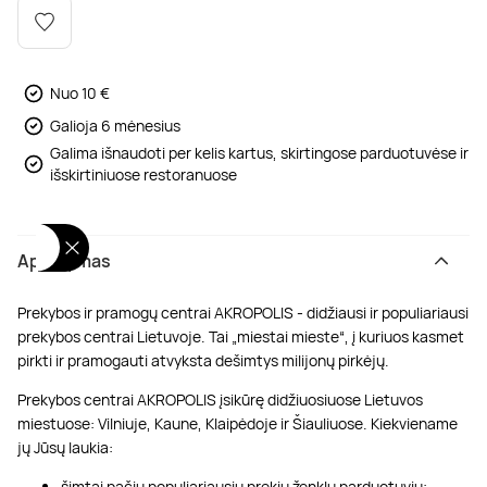
Poilsis dvaruose ir pilyse
Masažų kompleksai
Kitos vandens pramogos
Nuo 10 €
Galioja 6 mėnesius
Galima išnaudoti per kelis kartus, skirtingose parduotuvėse ir
išskirtiniuose restoranuose
Aprašymas
Prekybos ir pramogų centrai AKROPOLIS - didžiausi ir populiariausi
prekybos centrai Lietuvoje. Tai „miestai mieste“, į kuriuos kasmet
pirkti ir pramogauti atvyksta dešimtys milijonų pirkėjų.
Prekybos centrai AKROPOLIS įsikūrę didžiuosiuose Lietuvos
miestuose: Vilniuje, Kaune, Klaipėdoje ir Šiauliuose. Kiekviename
jų Jūsų laukia:
šimtai pačių populiariausių prekių ženklų parduotuvių;