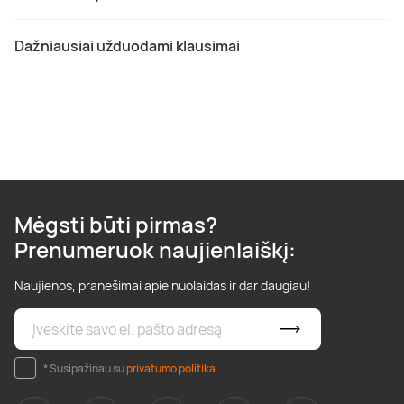
Dažniausiai užduodami klausimai
Mėgsti būti pirmas?
Prenumeruok naujienlaiškį:
Naujienos, pranešimai apie nuolaidas ir dar daugiau!
* Susipažinau su
privatumo politika