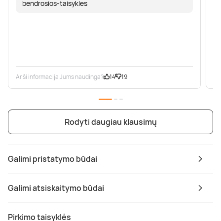
bendrosios-taisykles
Ar ši informacija Jums naudinga?
14
19
Ar
Rodyti daugiau klausimų
Galimi pristatymo būdai
Galimi atsiskaitymo būdai
Pirkimo taisyklės