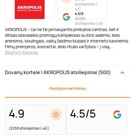
atsiliepimas (-
ai)
)
4.5/5
26286
atsiliepimas (-ai)
AKROPOLIS – tai ne tik pirmaujantis prekybos centras, bet ir
ištisas laisvalaikio pramogų kompleksas su kino salėmis, ledo
arenomis, boulingais, vaikų žaidimo klubais ir interneto kavinėmis.
Filmų premjeros, koncertai, ledo ritulio varžybos – į visą
...
Skaityti daugiau
Dovanų kortelė | AKROPOLIS atsiliepimai (500)
Pasiūlymo vertinimas
4.9
4.5/5
(2258 atsiliepimas (-ai))