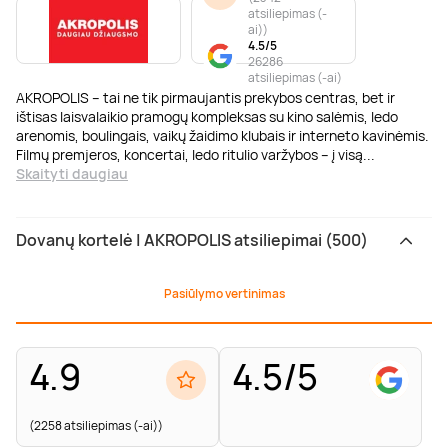
atsiliepimas (-
ai)
)
4.5/5
26286
atsiliepimas (-ai)
AKROPOLIS – tai ne tik pirmaujantis prekybos centras, bet ir
ištisas laisvalaikio pramogų kompleksas su kino salėmis, ledo
arenomis, boulingais, vaikų žaidimo klubais ir interneto kavinėmis.
Filmų premjeros, koncertai, ledo ritulio varžybos – į visą
...
Skaityti daugiau
Dovanų kortelė | AKROPOLIS atsiliepimai (500)
Pasiūlymo vertinimas
4.9
4.5/5
(2258 atsiliepimas (-ai))