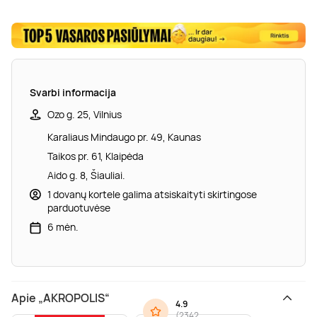
Svarbi informacija
Ozo g. 25, Vilnius
Karaliaus Mindaugo pr. 49, Kaunas
Taikos pr. 61, Klaipėda
Aido g. 8, Šiauliai.
1 dovanų kortele galima atsiskaityti skirtingose
parduotuvėse
6 mėn.
Apie „AKROPOLIS“
4.9
(
2342