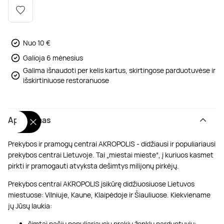
Poilsis dvaruose ir pilyse
Masažų kompleksai
Kitos vandens pramogos
Nuo 10 €
Galioja 6 mėnesius
Galima išnaudoti per kelis kartus, skirtingose parduotuvėse ir
išskirtiniuose restoranuose
Aprašymas
Prekybos ir pramogų centrai AKROPOLIS - didžiausi ir populiariausi
prekybos centrai Lietuvoje. Tai „miestai mieste“, į kuriuos kasmet
pirkti ir pramogauti atvyksta dešimtys milijonų pirkėjų.
Prekybos centrai AKROPOLIS įsikūrę didžiuosiuose Lietuvos
miestuose: Vilniuje, Kaune, Klaipėdoje ir Šiauliuose. Kiekviename
jų Jūsų laukia:
šimtai pačių populiariausių prekių ženklų parduotuvių;