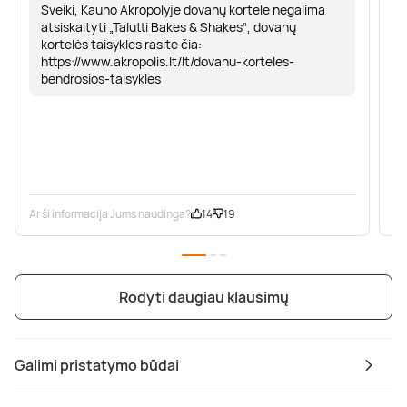
Sveiki, Kauno Akropolyje dovanų kortele negalima
atsiskaityti „Talutti Bakes & Shakes“, dovanų
kortelės taisykles rasite čia:
https://www.akropolis.lt/lt/dovanu-korteles-
bendrosios-taisykles
Ar ši informacija Jums naudinga?
14
19
Ar
Rodyti daugiau klausimų
Galimi pristatymo būdai