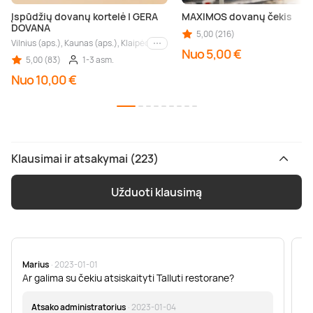
Įspūdžių dovanų kortelė | GERA
MAXIMOS dovanų čekis
DOVANA
5,00 (216)
Vilnius (aps.), Kaunas (aps.), Klaipėda (aps.), Palanga (aps.), Nida (aps.), Druskin
Kiti miestai
Nuo 5,00 €
5,00 (83)
1-3 asm.
Nuo 10,00 €
Klausimai ir atsakymai (223)
Užduoti klausimą
Marius
· 2023-01-01
Sa
Ar galima su čekiu atsiskaityti Talluti restorane?
Sv
er
Atsako administratorius
· 2023-01-04