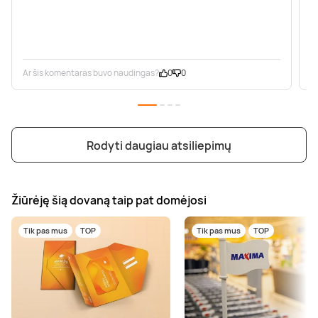
Ar šis komentaras buvo naudingas?
0
0
A
Rodyti daugiau atsiliepimų
Žiūrėję šią dovaną taip pat domėjosi
Tik pas mus
TOP
Tik pas mus
TOP