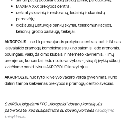
MAXIMA XXX prekybos centrai;
dešimtys kavinių ir restoranų, ledainių ir skanėstų
pardavėjų;
didžiausių Lietuvoje bankų skyriai, telekomunikacijos,
kelionių, grožio paslaugų teikėjai.
AKROPOLIS
– ne tik pirmaujantis prekybos centras, bet ir ištisas
laisvalaikio pramogų kompleksas su kino salėmis, ledo arenomis,
boulingais, vaikų žaidimo klubais ir interneto kavinėmis. Filmų
premjeros, koncertai, ledo ritulio varžybos – į visą šį įvykių sūkurį
kviečiame panirti visus AKROPOLIO lankytojus.
AKROPOLYJE
nuo ryto iki vėlyvo vakaro verda gyvenimas, kurio
dalimi tampa kiekvienas prekybos ir pramogų centro svečias.
SVARBU! Įsigydami PPC „Akropolis” dovanų kortelę Jūs
patvirtinate, kad susipažinote su dovanų kortelės
naudojimo
taisyklėmis
.