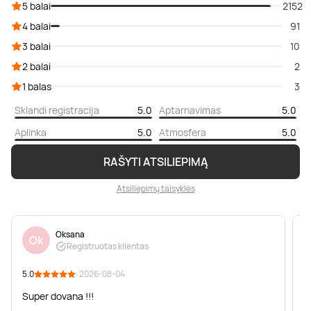
5 balai
2152
4 balai
91
3 balai
10
2 balai
2
1 balas
3
Sklandi registracija
5.0
Aptarnavimas
5.0
Aplinka
5.0
Atmosfera
5.0
RAŠYTI ATSILIEPIMĄ
Atsiliepimų taisyklės
Oksana
Ok
Registruotas klientas
5.0
· 2026-08-04
5
Super dovana !!!
K