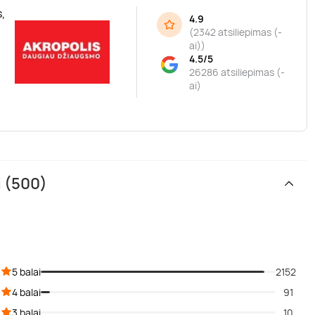
,
4.9
(
2342 atsiliepimas (-
ai)
)
4.5/5
26286 atsiliepimas (-
ai)
i (500)
5 balai
2152
4 balai
91
3 balai
10