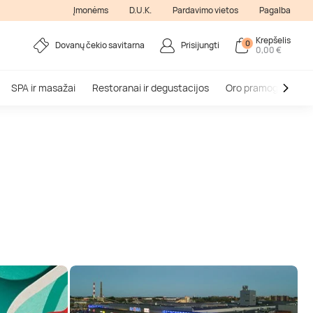
Įmonėms
D.U.K.
Pardavimo vietos
Pagalba
Krepšelis
0
Dovanų čekio savitarna
Prisijungti
0,00 €
SPA ir masažai
Restoranai ir degustacijos
Oro pramogos
V