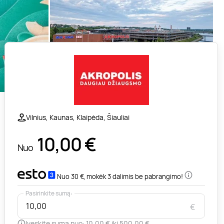
Vilnius, Kaunas, Klaipėda, Šiauliai
10,00
€
Nuo
Nuo 30 €, mokėk 3 dalimis be pabrangimo!
Pasirinkite sumą:
€
Įveskite sumą nuo: 10,00 € iki 500,00 €