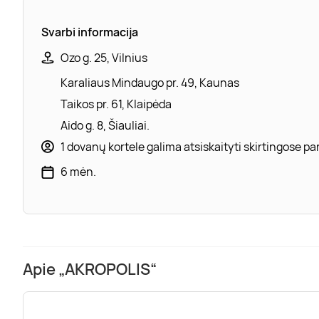
Svarbi informacija
Ozo g. 25, Vilnius
Karaliaus Mindaugo pr. 49, Kaunas
Taikos pr. 61, Klaipėda
Aido g. 8, Šiauliai.
1 dovanų kortele galima atsiskaityti skirtingose 
6 mėn.
Apie „AKROPOLIS“