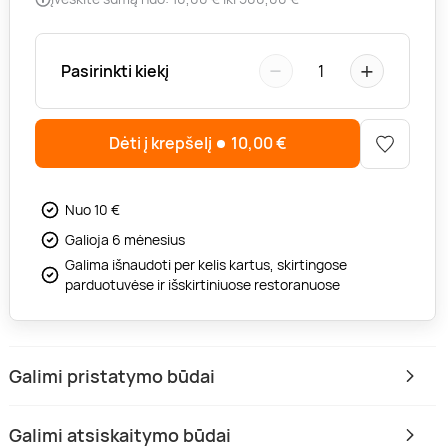
−
+
Pasirinkti kiekį
1
Dėti į krepšelį
10,00
€
Nuo 10 €
Galioja 6 mėnesius
Galima išnaudoti per kelis kartus, skirtingose
parduotuvėse ir išskirtiniuose restoranuose
Galimi pristatymo būdai
Galimi atsiskaitymo būdai