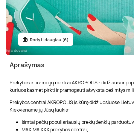
Rodyti daugiau (6)
Aprašymas
Prekybos ir pramogų centrai AKROPOLIS - didžiausi ir popul
kuriuos kasmet pirkti ir pramogauti atvyksta dešimtys mili
Prekybos centrai AKROPOLIS įsikūrę didžiuosiuose Lietuvo
Kiekviename jų Jūsų laukia:
šimtai pačių populiariausių prekių ženklų parduotu
MAXIMA XXX prekybos centrai;