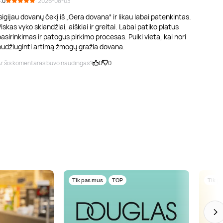
.0
· 2026-08-03
sigijau dovanų čekį iš „Gera dovana“ ir likau labai patenkintas.
iskas vyko sklandžiai, aiškiai ir greitai. Labai patiko platus
asirinkimas ir patogus pirkimo procesas. Puiki vieta, kai nori
nudžiuginti artimą žmogų gražia dovana.
r šis komentaras buvo naudingas?
0
0
Tik pas mus
TOP
Tik p