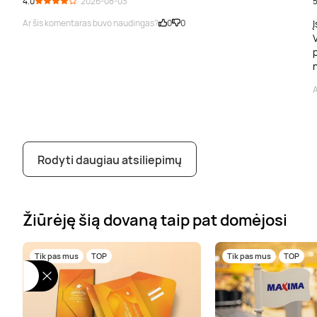
4.0
· 2026-08-03
5
Ar šis komentaras buvo naudingas?
0
0
Į
V
p
A
Rodyti daugiau atsiliepimų
Žiūrėję šią dovaną taip pat domėjosi
Tik pas mus
TOP
Tik pas mus
TOP