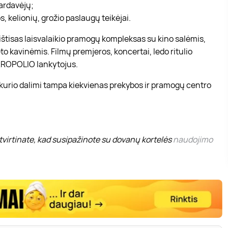
pardavėjų;
, kelionių, grožio paslaugų teikėjai.
r ištisas laisvalaikio pramogų kompleksas su kino salėmis,
to kavinėmis. Filmų premjeros, koncertai, ledo ritulio
 AKROPOLIO lankytojus.
 kurio dalimi tampa kiekvienas prekybos ir pramogų centro
virtinate, kad susipažinote su dovanų kortelės
naudojimo