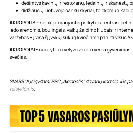
dešimtys kavinių ir restoranų, ledainių ir skanėstų 
didžiausių Lietuvoje bankų skyriai, telekomunikacijos
AKROPOLIS
– ne tik pirmaujantis prekybos centras, bet i
ledo arenomis, boulingais, vaikų žaidimo klubais ir interne
varžybos – į visą šį įvykių sūkurį kviečiame panirti visus
AKROPOLYJE
nuo ryto iki vėlyvo vakaro verda gyvenimas,
svečias.
SVARBU! Įsigydami PPC „Akropolis” dovanų kortelę Jūs pat
taisyklėmis
.