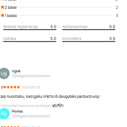
2 balai
2
1 balas
3
Sklandi registracija
5.0
Aptarnavimas
5.0
Aplinka
5.0
Atmosfera
5.0
Ugnė
Ug
Registruotas klientas
.0
· 2026-08-03
aip nuostabu, kad galiu rinktis iš daugybės parduotuvių!
r šis komentaras buvo naudingas?
0
0
Povilas
Po
Registruotas klientas