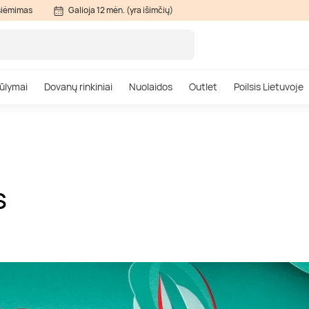
siėmimas
Galioja 12 mėn. (yra išimčių)
ūlymai
Dovanų rinkiniai
Nuolaidos
Outlet
Poilsis Lietuvoje
S