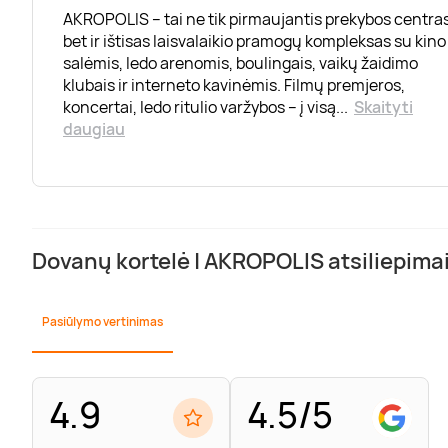
AKROPOLIS – tai ne tik pirmaujantis prekybos centras
bet ir ištisas laisvalaikio pramogų kompleksas su kino
salėmis, ledo arenomis, boulingais, vaikų žaidimo
klubais ir interneto kavinėmis. Filmų premjeros,
koncertai, ledo ritulio varžybos – į visą
...
Skaityti
daugiau
Dovanų kortelė | AKROPOLIS atsiliepima
Pasiūlymo vertinimas
4.9
4.5/5