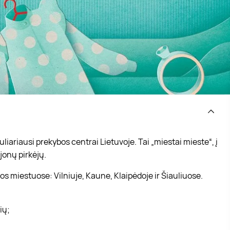
iariausi prekybos centrai Lietuvoje. Tai „miestai mieste“, į
jonų pirkėjų.
s miestuose: Vilniuje, Kaune, Klaipėdoje ir Šiauliuose.
vių;