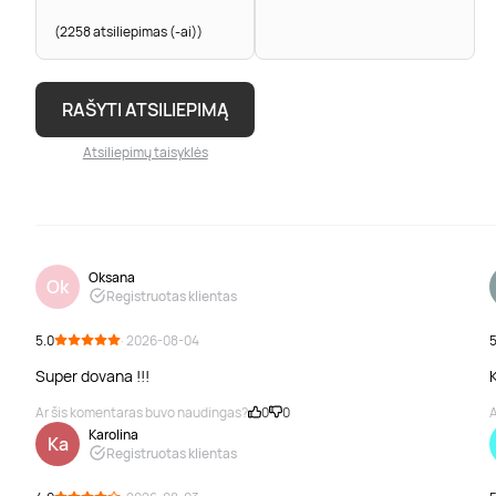
(2258 atsiliepimas (-ai))
RAŠYTI ATSILIEPIMĄ
Atsiliepimų taisyklės
Oksana
Ok
Registruotas klientas
5.0
· 2026-08-04
5
Super dovana !!!
K
Ar šis komentaras buvo naudingas?
0
0
A
Karolina
Ka
Registruotas klientas