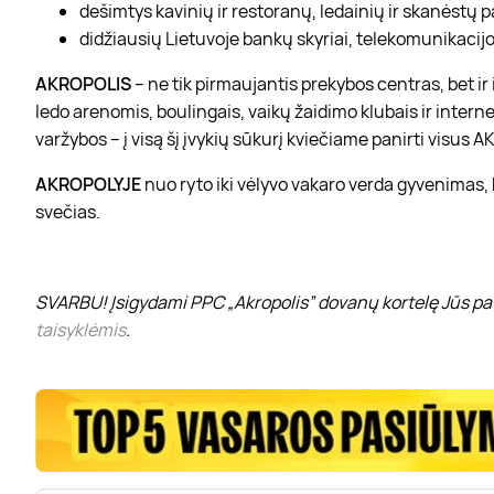
dešimtys kavinių ir restoranų, ledainių ir skanėstų 
didžiausių Lietuvoje bankų skyriai, telekomunikacijos
AKROPOLIS
– ne tik pirmaujantis prekybos centras, bet i
ledo arenomis, boulingais, vaikų žaidimo klubais ir interne
varžybos – į visą šį įvykių sūkurį kviečiame panirti visus
AKROPOLYJE
nuo ryto iki vėlyvo vakaro verda gyvenimas,
svečias.
SVARBU! Įsigydami PPC „Akropolis” dovanų kortelę Jūs pat
taisyklėmis
.