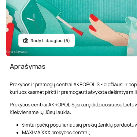
Rodyti daugiau (6)
Aprašymas
Prekybos ir pramogų centrai AKROPOLIS - didžiausi ir popul
kuriuos kasmet pirkti ir pramogauti atvyksta dešimtys mili
Prekybos centrai AKROPOLIS įsikūrę didžiuosiuose Lietuvo
Kiekviename jų Jūsų laukia:
šimtai pačių populiariausių prekių ženklų parduotu
MAXIMA XXX prekybos centrai;