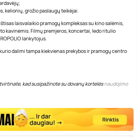
pardavėjų;
, kelionių, grožio paslaugų teikėjai.
r ištisas laisvalaikio pramogų kompleksas su kino salėmis,
to kavinėmis. Filmų premjeros, koncertai, ledo ritulio
 AKROPOLIO lankytojus.
 kurio dalimi tampa kiekvienas prekybos ir pramogų centro
virtinate, kad susipažinote su dovanų kortelės
naudojimo