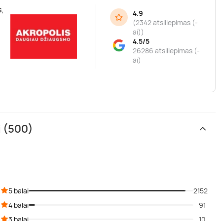
,
4.9
(
2342 atsiliepimas (-
ai)
)
4.5/5
26286 atsiliepimas (-
ai)
i (500)
5 balai
2152
4 balai
91
3 balai
10