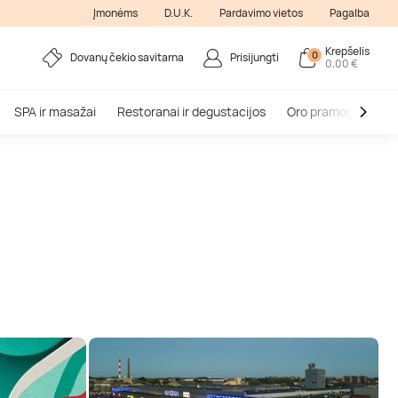
Įmonėms
D.U.K.
Pardavimo vietos
Pagalba
Krepšelis
0
Dovanų čekio savitarna
Prisijungti
0,00 €
SPA ir masažai
Restoranai ir degustacijos
Oro pramogos
V