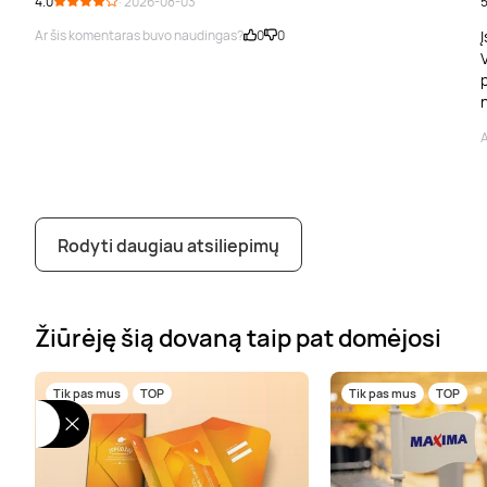
4.0
· 2026-08-03
5
Ar šis komentaras buvo naudingas?
0
0
Į
V
p
A
Rodyti daugiau atsiliepimų
Žiūrėję šią dovaną taip pat domėjosi
Tik pas mus
TOP
Tik pas mus
TOP