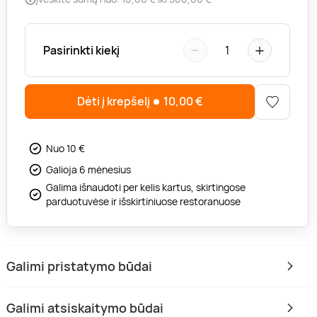
−
+
Pasirinkti kiekį
1
Dėti į krepšelį
10,00
€
Nuo 10 €
Galioja 6 mėnesius
Galima išnaudoti per kelis kartus, skirtingose
parduotuvėse ir išskirtiniuose restoranuose
Galimi pristatymo būdai
Galimi atsiskaitymo būdai