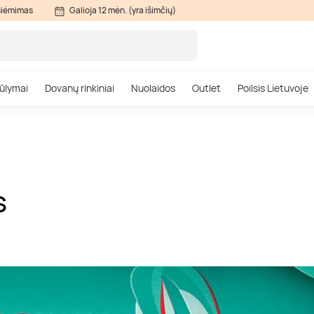
siėmimas
Galioja 12 mėn. (yra išimčių)
ūlymai
Dovanų rinkiniai
Nuolaidos
Outlet
Poilsis Lietuvoje
S