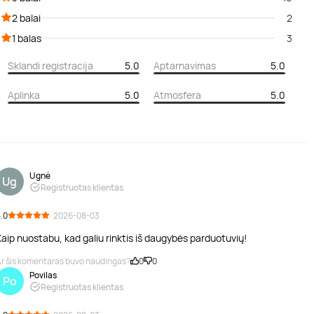
2 balai
2
1 balas
3
Sklandi registracija
5.0
Aptarnavimas
5.0
Aplinka
5.0
Atmosfera
5.0
Ugnė
Ug
Registruotas klientas
.0
· 2026-08-03
aip nuostabu, kad galiu rinktis iš daugybės parduotuvių!
r šis komentaras buvo naudingas?
0
0
Povilas
Po
Registruotas klientas