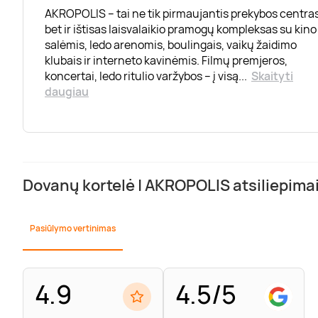
AKROPOLIS – tai ne tik pirmaujantis prekybos centras
bet ir ištisas laisvalaikio pramogų kompleksas su kino
salėmis, ledo arenomis, boulingais, vaikų žaidimo
klubais ir interneto kavinėmis. Filmų premjeros,
koncertai, ledo ritulio varžybos – į visą
...
Skaityti
daugiau
Dovanų kortelė | AKROPOLIS atsiliepima
Pasiūlymo vertinimas
4.9
4.5/5