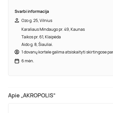
Svarbi informacija
Ozo g. 25, Vilnius
Karaliaus Mindaugo pr. 49, Kaunas
Taikos pr. 61, Klaipėda
Aido g. 8, Šiauliai.
1 dovanų kortele galima atsiskaityti skirtingose 
6 mėn.
Apie „AKROPOLIS“