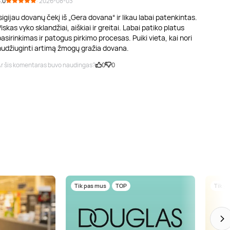
.0
· 2026-08-03
sigijau dovanų čekį iš „Gera dovana“ ir likau labai patenkintas.
iskas vyko sklandžiai, aiškiai ir greitai. Labai patiko platus
asirinkimas ir patogus pirkimo procesas. Puiki vieta, kai nori
nudžiuginti artimą žmogų gražia dovana.
r šis komentaras buvo naudingas?
0
0
Tik pas mus
TOP
Tik p