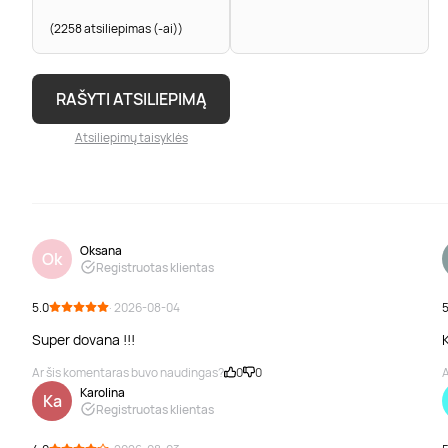
(2258 atsiliepimas (-ai))
RAŠYTI ATSILIEPIMĄ
Atsiliepimų taisyklės
Oksana
Ok
Registruotas klientas
5.0
· 2026-08-04
5
Super dovana !!!
K
Ar šis komentaras buvo naudingas?
0
0
A
Karolina
Ka
Registruotas klientas