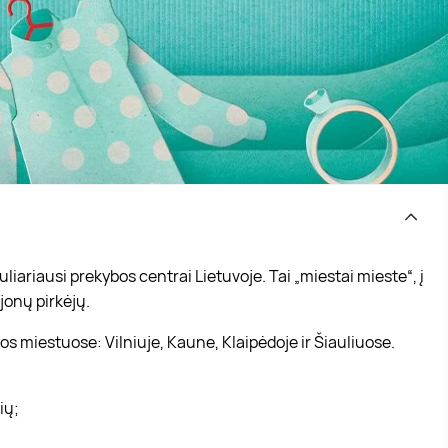
iariausi prekybos centrai Lietuvoje. Tai „miestai mieste“, į
jonų pirkėjų.
s miestuose: Vilniuje, Kaune, Klaipėdoje ir Šiauliuose.
vių;