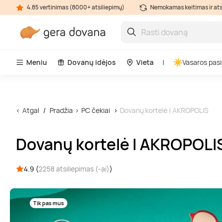
4.85 vertinimas (8000+ atsiliepimų)
Nemokamas keitimas ir at
Meniu
Dovanų idėjos
Vieta
Vasaros pasi
Atgal
Pradžia
PC čekiai
Dovanų kortelė | AKROPOLIS
Dovanų kortelė | AKROPOLI
4.9 (
2258 atsiliepimas (-ai)
)
Tik pas mus