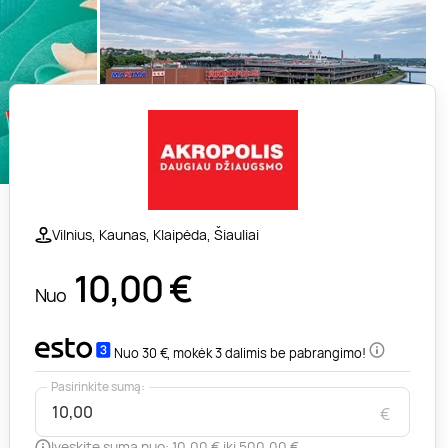
Vilnius, Kaunas, Klaipėda, Šiauliai
10,00
€
Nuo
Nuo 30 €, mokėk 3 dalimis be pabrangimo!
Pasirinkite sumą:
€
Įveskite sumą nuo: 10,00 € iki 500,00 €