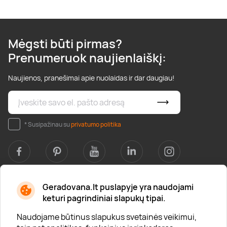
Mėgsti būti pirmas?
Prenumeruok naujienlaiškį:
Naujienos, pranešimai apie nuolaidas ir dar daugiau!
* Susipažinau su
privatumo politika
Geradovana.lt puslapyje yra naudojami
Apie mus
keturi pagrindiniai slapukų tipai.
Apie „Gera Dovana“
Naudojame būtinus slapukus svetainės veikimui,