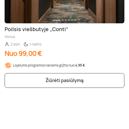
Poilsis viešbutyje „Conti“
Vilnius
2 asm.
1 naktis
Nuo 99,00 €
Lojalumo programos nariams grįžta nuo
4,95 €
Žiūrėti pasiūlymą