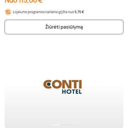
Poilsis dvaruose ir pilyse
Masažų kompleksai
Kitos vandens pramogos
Lojalumo programos nariams grįžta nuo
5,75 €
Žiūrėti pasiūlymą