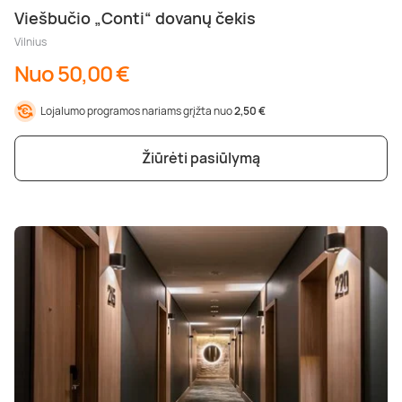
Viešbučio „Conti“ dovanų čekis
Vilnius
Nuo 50,00 €
Lojalumo programos nariams grįžta nuo
2,50 €
Žiūrėti pasiūlymą