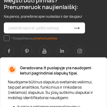
Mėgsti būti pirmas?
Prenumeruok naujienlaiškį:
Naujienos, pranešimai apie nuolaidas ir dar daugiau!
* Susipažinau su
privatumo politika
Geradovana.lt puslapyje yra naudojami
Apie mus
keturi pagrindiniai slapukų tipai.
Apie „Gera Dovana“
Naudojame būtinus slapukus svetainės veikimui,
taip pat analitikos, funkcinius ir rinkodaros
Lojalumo klubas
(reklamos) slapukus. Su jūsų sutikimu slapukai ir
Karjera
mobilieji identifikatoriai naudojami:
Visi partneriai
turinio ir reklamos personalizavimui;