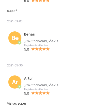
5.0
super!
2021-09-03
Benas
Be
„C&C“ dovanų čekis
✔
Registruotas klientas
5.0
2021-05-30
Artur
Ar
„C&C“ dovanų čekis
✔
Registruotas klientas
5.0
Viskas super