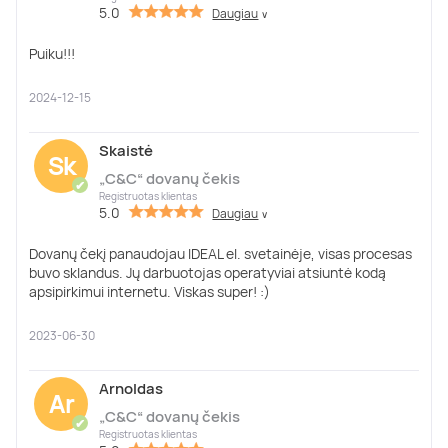
5.0
Daugiau
∨
Puiku!!!
2024-12-15
Skaistė
Sk
„C&C“ dovanų čekis
✔
Registruotas klientas
5.0
Daugiau
∨
Dovanų čekį panaudojau IDEAL el. svetainėje, visas procesas
buvo sklandus. Jų darbuotojas operatyviai atsiuntė kodą
apsipirkimui internetu. Viskas super! :)
2023-06-30
Arnoldas
Ar
„C&C“ dovanų čekis
✔
Registruotas klientas