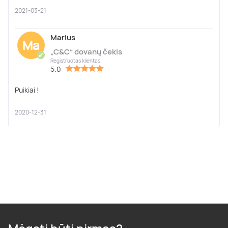
2021-03-21
Marius
Ma
„C&C“ dovanų čekis
✔
Registruotas klientas
5.0
Puikiai !
2020-12-31