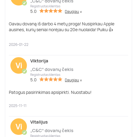
„C&C“ dovanų čekis
✔
Registruotas klientas
5.0
Daugiau
∨
Gavau dovaną iš darbo 4 metų proga! Nusipirkau Apple
ausines, kurių seniai norėjau su 20e nuolaida! Puiku 👍
2026-01-22
Viktorija
Vi
„C&C“ dovanų čekis
✔
Registruotas klientas
5.0
Daugiau
∨
Patogus pasirinkimas apsipirkti. Nuostabu!
2025-11-11
Vitalijus
Vi
„C&C“ dovanų čekis
✔
Registruotas klientas