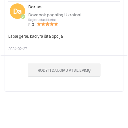
Darius
Da
Dovanok pagalbą Ukrainai
✔
Registruotas klientas
5.0
Labai gerai, kad yra šita opcija
2024-02-27
RODYTI DAUGIAU ATSILIEPIMŲ