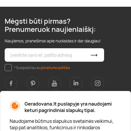
Mėgsti būti pirmas?
Prenumeruok naujienlaiškį:
Naujienos, pranešimai apie nuolaidas ir dar daugiau!
* Susipažinau su
privatumo politika
Geradovana.lt puslapyje yra naudojami
Apie mus
keturi pagrindiniai slapukų tipai.
Apie „Gera Dovana“
Naudojame būtinus slapukus svetainės veikimui,
taip pat analitikos, funkcinius ir rinkodaros
Lojalumo klubas