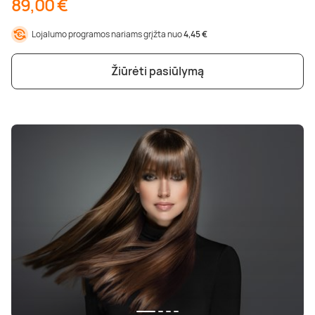
89,00 €
Lojalumo programos nariams grįžta nuo
4,45 €
Žiūrėti pasiūlymą