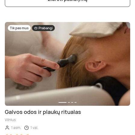
Poilsis dvaruose ir pilyse
Masažų kompleksai
Kitos vandens pramogos
Tik pas mus
Prabangi
Galvos odos ir plaukų ritualas
Vilnius
1 asm.
1 val.