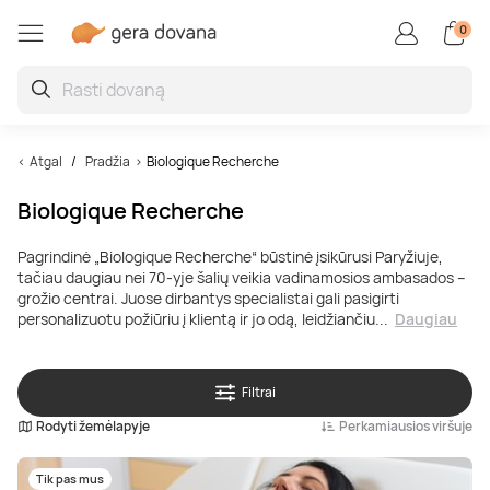
0
Restoranai ir degustacijo
Auto / motopramogos
Kūrybiškos, linksmos
Aktyvios pramogos
Vandens pramogos
Superautomobiliai
Grožio paslaugos
Poilsis užsienyje
Poilsis Lietuvoje
SPA ir masažai
Oro pramogos
Sveikatinimas
Poilsis Druskininkuose
SPA ir masažai dviem
Vakarienė
Skrydis oro balionu
Kinas
Kartingai
Pabėgimo kambariai
Porsche
Vandens parkai
Veido procedūros
Poilsis Latvijoje
Jogos užsiėmimai ir pamokos
Atgal
Pradžia
Biologique Recherche
Biologique Recherche
Poilsis Palangoje
Veido masažas
Maisto degustacijos
Šuolis parašiutu
Nuotoliniai mokymai ir seminarai
Driftas
Boulingas
Lamborghini
Baseinai ir pirtys
Grožio kompleksai
Poilsis Estijoje
Kraujo ir sveikatos tyrimai
Pagrindinė „Biologique Recherche“ būstinė įsikūrusi Paryžiuje,
Poilsis sanatorijoje
Atpalaiduojamieji masažai
Kulinarijos kursai
Skrydis parasparniu
Ekskursijos
Vairavimo pamokos
Šaudymas
Ferrari
Žvejyba
Manikiūras, pedikiūras
Poilsis Lenkijoje
Burnos higiena
tačiau daugiau nei 70-yje šalių veikia vadinamosios ambasados –
grožio centrai. Juose dirbantys specialistai gali pasigirti
personalizuotu požiūriu į klientą ir jo odą, leidžiančiu
...
Daugiau
Poilsis Birštone
Masažai vyrams
Maistas į namus
Skrydis sklandytuvu
Pamokos
Bagiai
Laipiojimas
TESLA
Nardymas
Procedūros vyrams
Kitos šalys
Sveikatinimo programos
Filtrai
Poilsis prie jūros
Limfodrenažiniai masažai
Gėrimų degustacijos
Apžvalginiai skrydžiai lėktuvu
Fotosesijos
Tankai
Jodinėjimas
Plaukimas laivu ir jachta
Makiažas
Plūduriavimas
Rodyti žemėlapyje
Perkamiausios viršuje
SPA poilsis
Tailandietiški masažai
Restoranų čekiai
Pilotavimo pamoka
Kvepalų ir kosmetikos kūrimas
Monster truck
Kovos menai
Flyboard
Plaukų procedūros
Sportas, joga ir meditacija
Tik pas mus