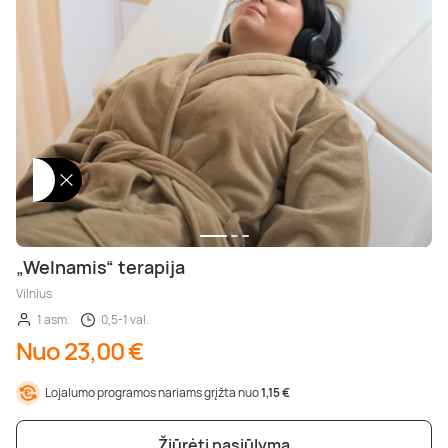
Poilsis prie ežero
Ajurvediniai masažai
Desertai
Teatrai ir filharmonija
Motociklai
Pramogų parkai
Kaitavimas
Kūno procedūros
Sveikatinimo procedūros
Poilsis Trakuose
Masažai nėščiosioms
Pasaulio virtuvės
Muziejai
Keturračiai
Dažasvydis
Vandens batutai
Grožio mokymai
Poilsis Vilniuje
Gydomieji masažai
Pusryčiai
Šokių ir muzikos pamokos
Džipai ir safaris
Šratasvydis
Vandens motociklai
Dantų balinimas
Darbostogos
Viso kūno masažai
Knygos
Dviračiai ir paspirtukai
Golfas
Plaukimas baidare
„Welnamis“ terapija
Poilsis Kaune
SPA procedūros
Apsipirkimas internetu
Sportiniai automobiliai
Žaidimai
Irklentės / Sup
Vilnius
1 asm.
0,5-1 val.
Poilsis vienam
Nugaros masažai
Žurnalai
Kabrioletai
Žygiai
Vandenlentės
Nuo 23,00 €
Lojalumo programos nariams grįžta nuo
1,15 €
Poilsis dviem
Galvos masažai
Kitos paslaugos
Virtuali realybė
Valtys ir vandens dviračiai
Žiūrėti pasiūlymą