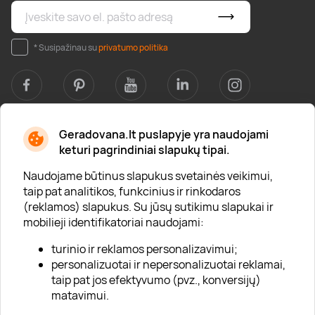
* Susipažinau su
privatumo politika
Geradovana.lt puslapyje yra naudojami
Apie mus
keturi pagrindiniai slapukų tipai.
Apie „Gera Dovana“
Naudojame būtinus slapukus svetainės veikimui,
taip pat analitikos, funkcinius ir rinkodaros
Lojalumo klubas
(reklamos) slapukus. Su jūsų sutikimu slapukai ir
Karjera
mobilieji identifikatoriai naudojami:
Visi partneriai
turinio ir reklamos personalizavimui;
personalizuotai ir nepersonalizuotai reklamai,
Kontaktai
taip pat jos efektyvumo (pvz., konversijų)
Tinklaraštis
matavimui.