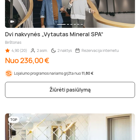
Dvi nakvynės „Vytautas Mineral SPA“
Birštonas
4,90 (20)
2 asm.
2 naktys
Rezervacija internetu
Nuo 236,00 €
Lojalumo programos nariams grįžta nuo
11,80 €
Žiūrėti pasiūlymą
TOP