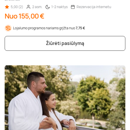
5,00 (2)
2 asm.
1-2 naktys
Rezervacija internetu
Nuo 155,00 €
Lojalumo programos nariams grįžta nuo
7,75 €
Žiūrėti pasiūlymą