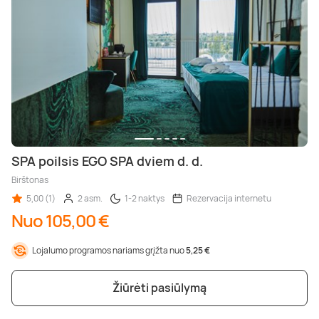
SPA poilsis EGO SPA dviem d. d.
Birštonas
5,00 (1)
2 asm.
1-2 naktys
Rezervacija internetu
Nuo 105,00 €
Lojalumo programos nariams grįžta nuo
5,25 €
Žiūrėti pasiūlymą