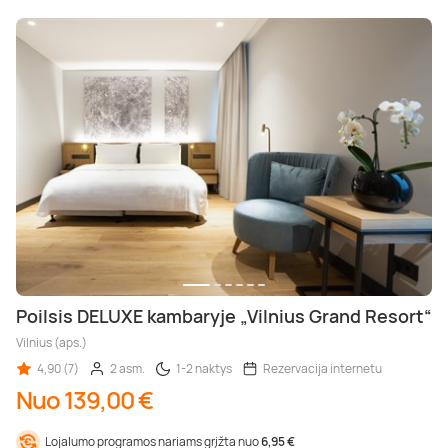
Poilsis DELUXE kambaryje „Vilnius Grand Resort“
Vilnius (aps.)
4,90 (7)
2 asm.
1-2 naktys
Rezervacija internetu
Nuo 139,00 €
Lojalumo programos nariams grįžta nuo
6,95 €