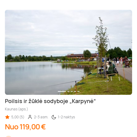
Poilsis ir žūklė sodyboje „Karpynė“
Kaunas (aps.)
5,00 (5)
2-3 asm.
1-2 naktys
Nuo 119,00 €