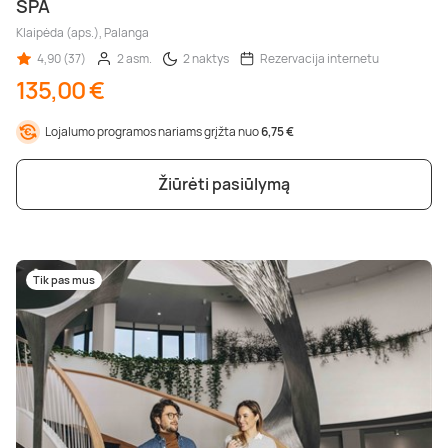
SPA
Klaipėda (aps.), Palanga
4,90 (37)
2 asm.
2 naktys
Rezervacija internetu
135,00 €
Lojalumo programos nariams grįžta nuo
6,75 €
Žiūrėti pasiūlymą
Tik pas mus