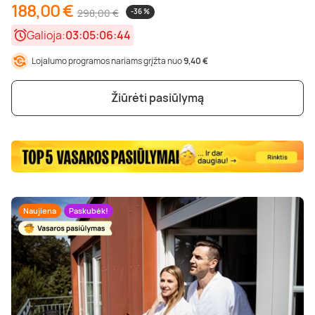
188,00 €
298,00 €
-36 %
Galioja:
03:05:06:42
Lojalumo programos nariams grįžta nuo
9,40 €
Žiūrėti pasiūlymą
Naujiena
Paskubėk!