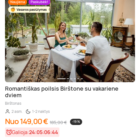
Naujiena
Paskubėk!
Romantiškas poilsis Birštone su vakariene
dviem
Birštonas
2 asm.
1-2 naktys
Nuo 149,00 €
185,00 €
-19 %
Galioja:
24:05:06:42