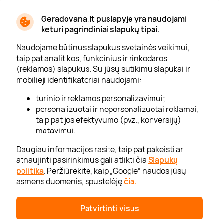
Geradovana.lt puslapyje yra naudojami
Apie mus
keturi pagrindiniai slapukų tipai.
Apie „Gera Dovana“
Naudojame būtinus slapukus svetainės veikimui,
taip pat analitikos, funkcinius ir rinkodaros
Lojalumo klubas
(reklamos) slapukus. Su jūsų sutikimu slapukai ir
Karjera
mobilieji identifikatoriai naudojami:
Visi partneriai
turinio ir reklamos personalizavimui;
personalizuotai ir nepersonalizuotai reklamai,
Kontaktai
taip pat jos efektyvumo (pvz., konversijų)
Tinklaraštis
matavimui.
Daugiau informacijos rasite, taip pat pakeisti ar
atnaujinti pasirinkimus gali atlikti čia
Slapukų
Informacija
politika
. Peržiūrėkite, kaip „Google“ naudos jūsų
asmens duomenis, spustelėję
čia.
„GERA DOVANA“ GRUPĖ
Patvirtinti visus