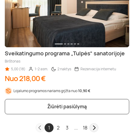
Sveikatingumo programa „Tulpės“ sanatorijoje
Birštonas
5,00 (18)
1-2 asm.
2 naktys
Rezervacija internetu
Nuo 218,00 €
Lojalumo programos nariams grįžta nuo
10,90 €
Žiūrėti pasiūlymą
1
2
3
...
18