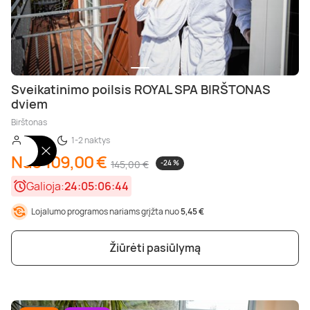
Sveikatinimo poilsis ROYAL SPA BIRŠTONAS
dviem
Birštonas
2 asm.
1-2 naktys
Nuo 109,00 €
145,00 €
-24 %
Galioja:
24:05:06:42
Lojalumo programos nariams grįžta nuo
5,45 €
Žiūrėti pasiūlymą