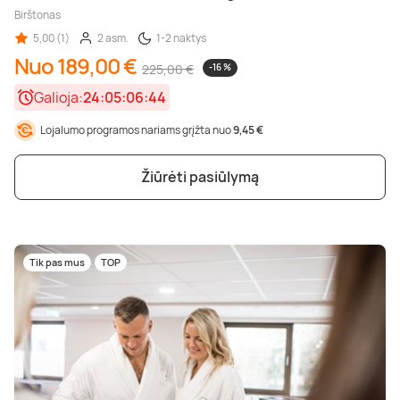
Birštonas
5,00 (1)
2 asm.
1-2 naktys
Nuo 189,00 €
225,00 €
-16 %
Galioja:
24:05:06:42
Lojalumo programos nariams grįžta nuo
9,45 €
Žiūrėti pasiūlymą
Tik pas mus
TOP