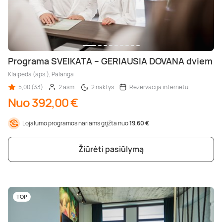
Programa SVEIKATA – GERIAUSIA DOVANA dviem
Klaipėda (aps.), Palanga
5,00 (33)
2 asm.
2 naktys
Rezervacija internetu
Nuo 392,00 €
Lojalumo programos nariams grįžta nuo
19,60 €
Žiūrėti pasiūlymą
TOP