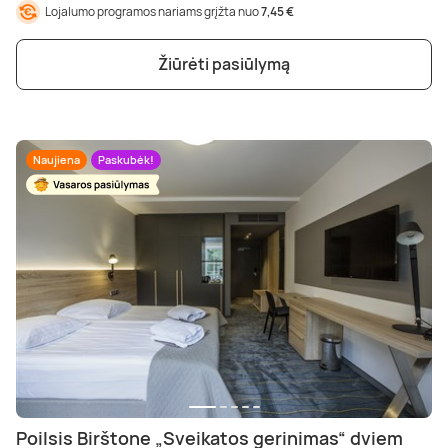
Lojalumo programos nariams grįžta nuo
7,45 €
Žiūrėti pasiūlymą
Naujiena
Paskubėk!
Poilsis Birštone „Sveikatos gerinimas“ dviem