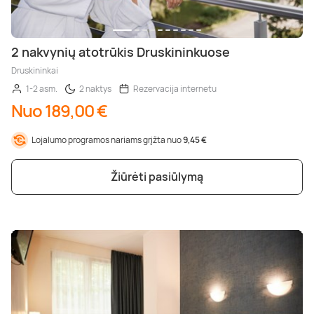
2 nakvynių atotrūkis Druskininkuose
Druskininkai
1-2 asm.
2 naktys
Rezervacija internetu
Nuo 189,00 €
Lojalumo programos nariams grįžta nuo
9,45 €
Žiūrėti pasiūlymą