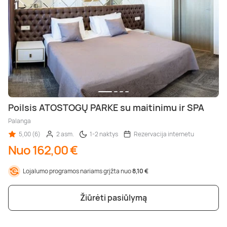
Poilsis ATOSTOGŲ PARKE su maitinimu ir SPA
Palanga
5,00 (6)
2 asm.
1-2 naktys
Rezervacija internetu
Nuo 162,00 €
Lojalumo programos nariams grįžta nuo
8,10 €
Žiūrėti pasiūlymą