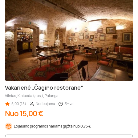
Vakarienė „Čagino restorane“
Vilnius, Klaipėda (aps.), Palanga
5,00 (18)
Neribojama
3+ val.
Nuo 15,00 €
Lojalumo programos nariams grįžta nuo
0,75 €