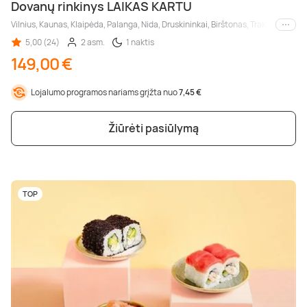
Dovanų rinkinys LAIKAS KARTU
Vilnius, Kaunas, Klaipėda, Palanga, Nida, Druskininkai, Birštonas, Trakai, Šiauliai
Kiti m
5,00 (24)
2 asm.
1 naktis
149,00 €
Lojalumo programos nariams grįžta nuo
7,45 €
Žiūrėti pasiūlymą
TOP