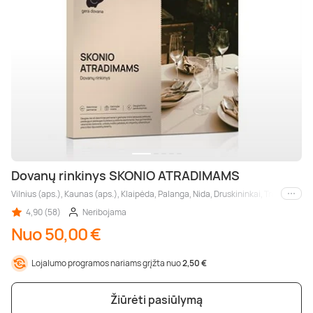
Poilsis dvaruose ir pilyse
Masažų kompleksai
Kitos vandens pramogos
Dovanų rinkinys SKONIO ATRADIMAMS
Vilnius (aps.), Kaunas (aps.), Klaipėda, Palanga, Nida, Druskininkai, Trakai, Šiaul
Kiti m
4,90 (58)
Neribojama
Nuo 50,00 €
Lojalumo programos nariams grįžta nuo
2,50 €
Žiūrėti pasiūlymą