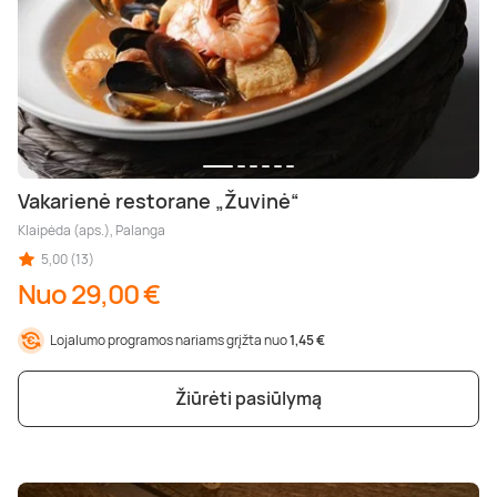
Vakarienė restorane „Žuvinė“
Klaipėda (aps.), Palanga
5,00 (13)
Nuo 29,00 €
Lojalumo programos nariams grįžta nuo
1,45 €
Žiūrėti pasiūlymą