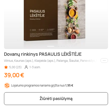
Dovanų rinkinys PASAULIS LĖKŠTĖJE
Vilnius, Kaunas (aps.), Klaipėda (aps.), Palanga, Šiauliai, Panevėžys, Marijampol
Kiti m
5,00 (23)
1-3 asm.
39,00 €
Lojalumo programos nariams grįžta nuo
1,95 €
Žiūrėti pasiūlymą