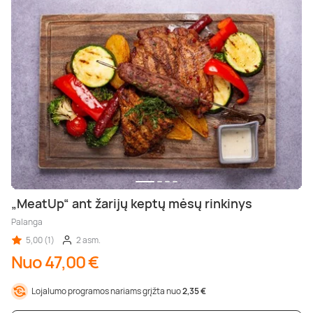
„MeatUp“ ant žarijų keptų mėsų rinkinys
Palanga
5,00 (1)
2 asm.
Nuo 47,00 €
Lojalumo programos nariams grįžta nuo
2,35 €