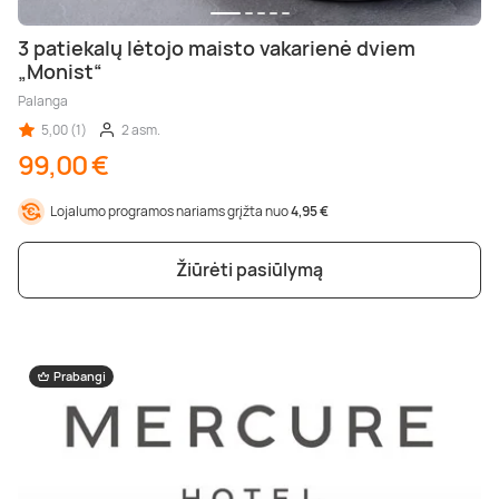
3 patiekalų lėtojo maisto vakarienė dviem
„Monist“
Palanga
5,00 (1)
2 asm.
99,00 €
Lojalumo programos nariams grįžta nuo
4,95 €
Žiūrėti pasiūlymą
Prabangi