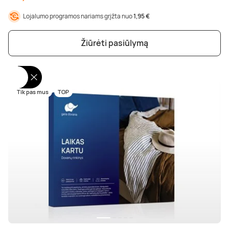
Lojalumo programos nariams grįžta nuo
1,95 €
Žiūrėti pasiūlymą
Tik pas mus
TOP