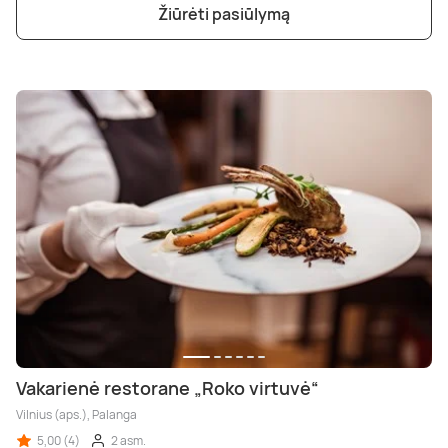
Žiūrėti pasiūlymą
Vakarienė restorane „Roko virtuvė“
Vilnius (aps.), Palanga
5,00 (4)
2 asm.