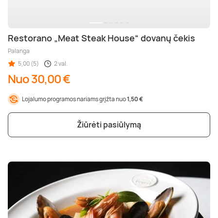
Restorano „Meat Steak House“ dovanų čekis
Palanga
5,00 (5)
2 val.
Nuo 30,00 €
Lojalumo programos nariams grįžta nuo
1,50 €
Žiūrėti pasiūlymą