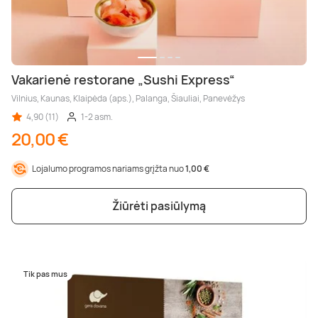
Vakarienė restorane „Sushi Express“
Vilnius, Kaunas, Klaipėda (aps.), Palanga, Šiauliai, Panevėžys
4,90 (11)
1-2 asm.
20,00 €
Lojalumo programos nariams grįžta nuo
1,00 €
Žiūrėti pasiūlymą
Tik pas mus