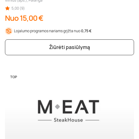
Vilnius (aps.), Palanga
5,00 (9)
Nuo 15,00 €
Lojalumo programos nariams grįžta nuo
0,75 €
Žiūrėti pasiūlymą
TOP