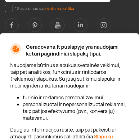
* Susipažinau su
privatumo politika
Geradovana.lt puslapyje yra naudojami
Apie mus
keturi pagrindiniai slapukų tipai.
Apie „Gera Dovana“
Naudojame būtinus slapukus svetainės veikimui,
taip pat analitikos, funkcinius ir rinkodaros
Lojalumo klubas
(reklamos) slapukus. Su jūsų sutikimu slapukai ir
Karjera
mobilieji identifikatoriai naudojami:
Visi partneriai
turinio ir reklamos personalizavimui;
personalizuotai ir nepersonalizuotai reklamai,
Kontaktai
taip pat jos efektyvumo (pvz., konversijų)
Tinklaraštis
matavimui.
Daugiau informacijos rasite, taip pat pakeisti ar
atnaujinti pasirinkimus gali atlikti čia
Slapukų
Informacija