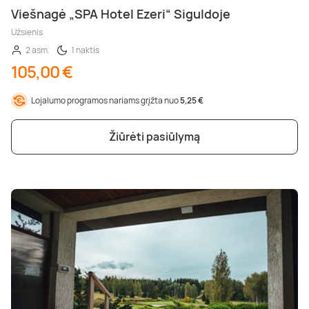
Viešnagė „SPA Hotel Ezeri“ Siguldoje
Užsienis
2 asm.
1 naktis
105,00 €
Lojalumo programos nariams grįžta nuo
5,25 €
Žiūrėti pasiūlymą