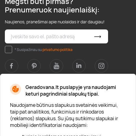
Mėgsti būti pirmas?
Prenumeruok naujienlaiškį:
Naujienos, pranešimai apie nuolaidas ir dar daugiau!
* Susipažinau su
privatumo politika
Geradovana.lt puslapyje yra naudojami
Apie mus
keturi pagrindiniai slapukų tipai.
Apie „Gera Dovana“
Naudojame būtinus slapukus svetainės veikimui,
taip pat analitikos, funkcinius ir rinkodaros
Lojalumo klubas
(reklamos) slapukus. Su jūsų sutikimu slapukai ir
Karjera
mobilieji identifikatoriai naudojami:
Visi partneriai