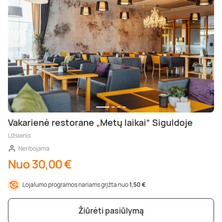
Vakarienė restorane „Metų laikai“ Siguldoje
Užsienis
Neribojama
Nuo 30,00 €
Lojalumo programos nariams grįžta nuo
1,50 €
Žiūrėti pasiūlymą