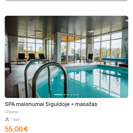
SPA malonumai Siguldoje + masažas
Užsienis
1 asm.
55,00 €