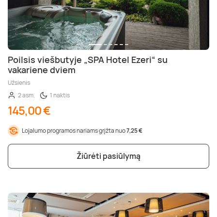
Poilsis viešbutyje „SPA Hotel Ezeri“ su
vakariene dviem
Užsienis
2 asm.
1 naktis
145,00 €
Lojalumo programos nariams grįžta nuo
7,25 €
Žiūrėti pasiūlymą