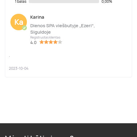
1 balas
0,00%
Karina
Ka
Dienos SPA viešbutyje „Ezeri“,
✔
Siguldoje
Registruotas klientas
4.0
.
2023-10-04