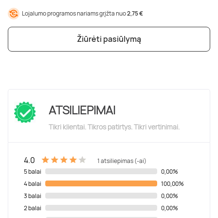
Lojalumo programos nariams grįžta nuo
2,75 €
Žiūrėti pasiūlymą
ATSILIEPIMAI
Tikri klientai. Tikros patirtys. Tikri vertinimai.
4.0
1 atsiliepimas (-ai)
5 balai
0,00%
4 balai
100,00%
3 balai
0,00%
2 balai
0,00%