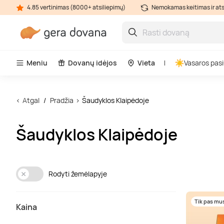
4.85 vertinimas (8000+ atsiliepimų)
Nemokamas keitimas ir at
Meniu
Dovanų idėjos
Vieta
Vasaros pasi
Atgal
Pradžia
Šaudyklos Klaipėdoje
Šaudyklos Klaipėdoje
Rodyti žemėlapyje
Tik pas mu
Kaina