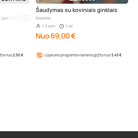
Šaudymas su koviniais ginklais
 (aps.), Palanga (aps.), Nida (aps.), Druskininkai (aps.), Birštonas (aps.), Trakai (aps
Klaipėda
Kiti miestai
1-2 asm.
1 val.
Nuo 69,00 €
įžta nuo
2,50 €
Lojalumo programos nariams grįžta nuo
3,45 €