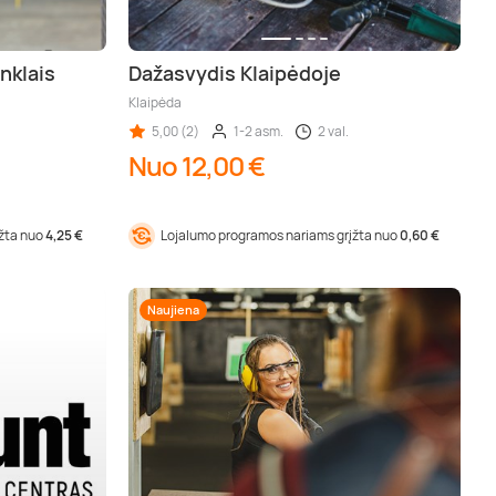
nklais
Dažasvydis Klaipėdoje
Klaipėda
5,00 (2)
1-2 asm.
2 val.
Nuo 12,00 €
įžta nuo
4,25 €
Lojalumo programos nariams grįžta nuo
0,60 €
Naujiena