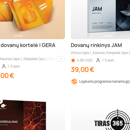
 dovanų kortelė | GERA
Dovanų rinkinys JAM
Vilnius (aps.), Kaunas, Klaipėda (aps.
, Kaunas (aps.), Klaipėda (aps.), Palanga (aps.), Nida (aps.), Druskininkai (aps.), Birš
4,90 (103)
1-3 asm.
Kiti miestai
1-3 asm.
39,00 €
,00 €
Lojalumo programos nariams gr
s