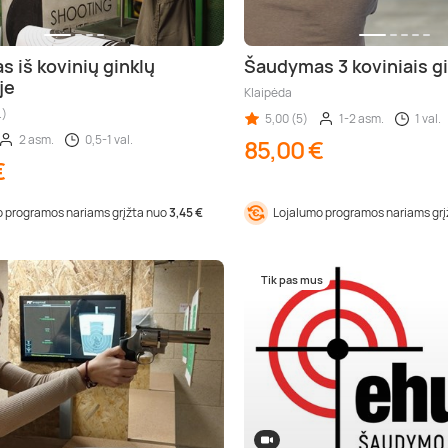
 iš kovinių ginklų
Šaudymas 3 koviniais gi
je
Klaipėda
.)
5,00 (5)
1-2 asm.
1 val.
2 asm.
0,5-1 val.
85,00 €
€
 programos nariams grįžta nuo
3,45 €
Lojalumo programos nariams gr
Tik pas mus