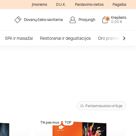
Įmonėms
D.U.K.
Pardavimo vietos
Pagalba
Krepšelis
0
Dovanų čekio savitarna
Prisijungti
0,00 €
SPA ir masažai
Restoranai ir degustacijos
Oro pramogos
V
Perkamiausios viršuje
Tik pas mus
TOP