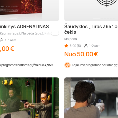
rinkinys ADRENALINAS
Šaudyklos „Tiras 365“ 
čekis
, Kaunas (aps.), Klaipėda (aps.), Palanga (aps.), Druskininkai (aps.), Trakai (aps.), Š
Kiti miestai
Klaipėda
1-3 asm.
5,00 (5)
1-2 asm.
,00 €
Nuo 50,00 €
 programos nariams grįžta nuo
4,95 €
Lojalumo programos nariams gr