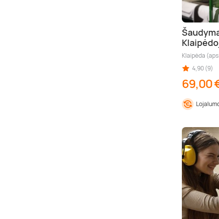
Šaudymas
Klaipėdo
Klaipėda (aps
4,90 (9)
69,00 
Lojalumo