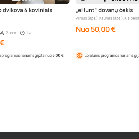
dvikova 4 koviniais
„eHunt“ dovanų čekis
Vilnius (aps.), Kaunas (aps.), Klaipėda
Nuo 50,00 €
2 asm.
1 val.
 €
 programos nariams grįžta nuo
5,00 €
Lojalumo programos nariams gr