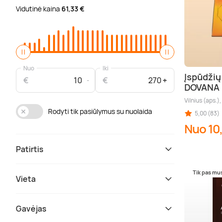
Vidutinė kaina
61,33 €
Nuo
Iki
Įspūdžių
€
€
DOVANA
Vilnius (aps.)
Rodyti tik pasiūlymus su nuolaida
5,00 (83)
Nuo 10
Patirtis
Tik pas mu
Vieta
Gavėjas