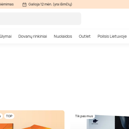
siėmimas
Galioja 12 mėn. (yra išimčių)
ūlymai
Dovanų rinkiniai
Nuolaidos
Outlet
Poilsis Lietuvoje
s
TOP
Tik pas mus