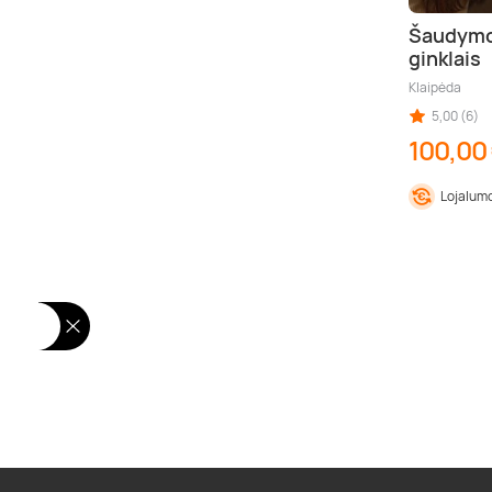
Šaudymo 
ginklais
Klaipėda
5,00 (6)
100,00
Lojalumo