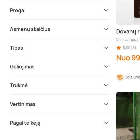
Proga
Asmenų skaičius
Dovanų 
Vilnius (aps.)
Tipas
5,00 (8)
Nuo 99
Galiojimas
Lojalumo
Trukmė
Vertinimas
Pagal teikėją