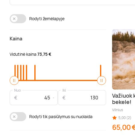
Rodyti žemėlapyje
Kaina
Vidutinė kaina
73,75 €
Nuo
Iki
Važiuok 
€
€
bekele!
Vilnius
Rodyti tik pasiūlymus su nuolaida
5,00 (2)
65,00 