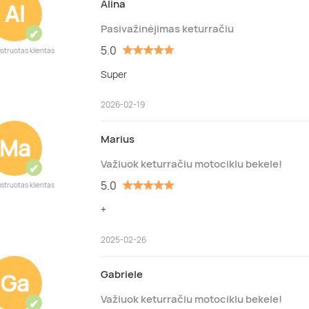
Alina
Al
Pasivažinėjimas keturračiu
✔
5.0
istruotas klientas
Super
2026-02-19
Marius
Ma
Važiuok keturračiu motociklu bekele!
✔
5.0
istruotas klientas
+
2025-02-26
Gabriele
Ga
Važiuok keturračiu motociklu bekele!
✔