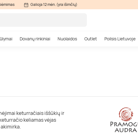
siėmimas
Galioja 12 mėn. (yra išimčių)
ūlymai
Dovanų rinkiniai
Nuolaidos
Outlet
Poilsis Lietuvoje
ėjimai keturračiais iššūkių ir
 keturračio keliamas vėjas
 akimirka.