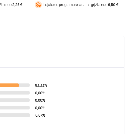
įžta nuo
2,25 €
Lojalumo programos nariams grįžta nuo
6,50 €
93,33%
0,00%
0,00%
0,00%
6,67%