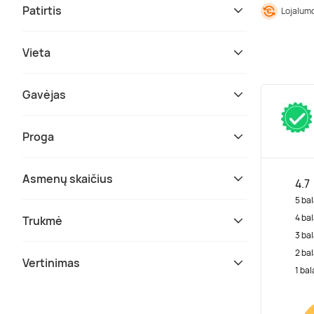
Patirtis
Lojalumo
Vieta
Gavėjas
Proga
Asmenų skaičius
4.7
5 bal
4 bal
Trukmė
3 bal
2 bal
Vertinimas
1 bal