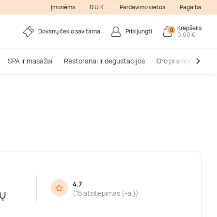
Įmonėms
D.U.K.
Pardavimo vietos
Pagalba
Krepšelis
0
Dovanų čekio savitarna
Prisijungti
0,00 €
SPA ir masažai
Restoranai ir degustacijos
Oro pramogos
V
4.7
(
15 atsiliepimas (-ai)
)