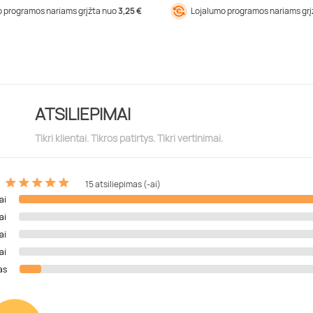
 programos nariams grįžta nuo
3,25 €
Lojalumo programos nariams gr
ATSILIEPIMAI
Tikri klientai. Tikros patirtys. Tikri vertinimai.
15 atsiliepimas (-ai)
ai
ai
ai
ai
as