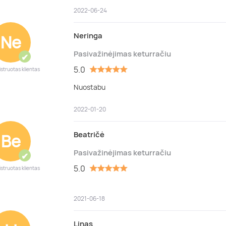
2022-06-24
Neringa
Ne
Pasivažinėjimas keturračiu
✔
5.0
istruotas klientas
Nuostabu
2022-01-20
Beatričė
Be
Pasivažinėjimas keturračiu
✔
5.0
istruotas klientas
2021-06-18
Linas