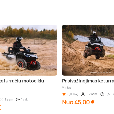
keturračiu motociklu
Pasivažinėjimas keturr
Vilnius
5,00 (4)
1-2 asm.
0,5-1 
1 asm.
1 val.
Nuo 45,00 €
€