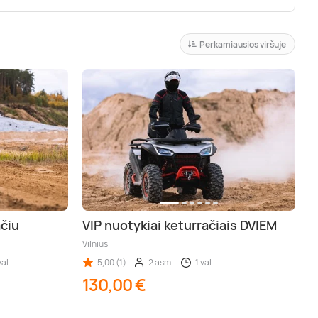
Perkamiausios viršuje
ačiu
VIP nuotykiai keturračiais DVIEM
Vilnius
val.
5,00 (1)
2 asm.
1 val.
130,00 €