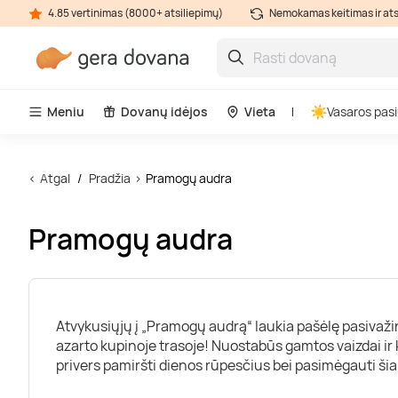
4.85 vertinimas (8000+ atsiliepimų)
Nemokamas keitimas ir at
Meniu
Dovanų idėjos
Vieta
Vasaros pasi
Atgal
Pradžia
Pramogų audra
Pramogų audra
Atvykusiųjų į „Pramogų audrą“ laukia pašėlę pasivažin
azarto kupinoje trasoje! Nuostabūs gamtos vaizdai ir
privers pamiršti dienos rūpesčius bei pasimėgauti šia