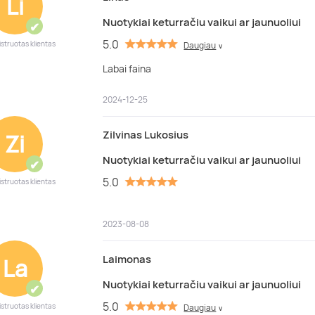
Li
Nuotykiai keturračiu vaikui ar jaunuoliui
✔
5.0
istruotas klientas
Daugiau
∨
Labai faina
2024-12-25
Zilvinas Lukosius
Zi
Nuotykiai keturračiu vaikui ar jaunuoliui
✔
5.0
istruotas klientas
2023-08-08
Laimonas
La
Nuotykiai keturračiu vaikui ar jaunuoliui
✔
5.0
istruotas klientas
Daugiau
∨