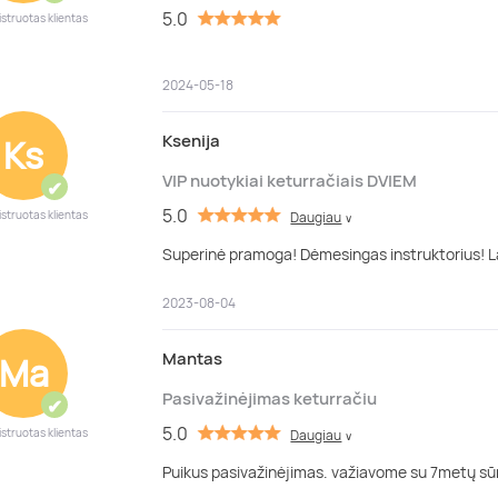
5.0
istruotas klientas
2024-05-18
Ksenija
Ks
VIP nuotykiai keturračiais DVIEM
✔
5.0
istruotas klientas
Daugiau
∨
Superinė pramoga! Dėmesingas instruktorius! L
2023-08-04
Mantas
Ma
Pasivažinėjimas keturračiu
✔
5.0
istruotas klientas
Daugiau
∨
Puikus pasivažinėjimas. važiavome su 7metų sū