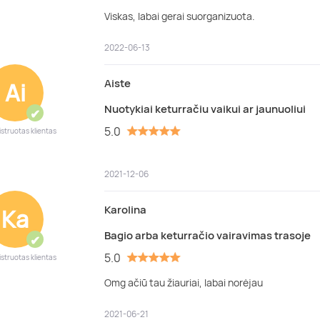
Viskas, labai gerai suorganizuota.
2022-06-13
Aiste
Ai
Nuotykiai keturračiu vaikui ar jaunuoliui
✔
5.0
istruotas klientas
2021-12-06
Karolina
Ka
Bagio arba keturračio vairavimas trasoje
✔
5.0
istruotas klientas
Omg ačiū tau žiauriai, labai norėjau
2021-06-21