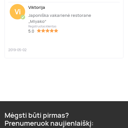
Viktorija
Vi
Japoniška vakarienė restorane
✔
„Miyako“
Registruotas klientas
5.0
2019-05-02
Mėgsti būti pirmas?
Prenumeruok naujienlaiškį: