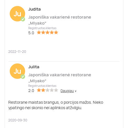
Judita
Ju
Japoniška vakarienė restorane
✔
„Miyako“
Registruotas klientas
5.0
2022-11-20
Julita
Ju
Japoniška vakarienė restorane
✔
„Miyako“
Registruotas klientas
2.0
Daugiau
∨
Restorane maistas brangus, o porcijos mažos. Nieko
ypatingo nei skonio nei aplinkos atžvilgiu.
2020-09-30