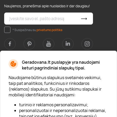
Naujienos, pranešimai apie nuolaidas ir dar daugiau!
* Susipažinau su
privatumo politika
Geradovana.lt puslapyje yra naudojami
Apie mus
keturi pagrindiniai slapukų tipai.
Apie „Gera Dovana“
Naudojame būtinus slapukus svetainės veikimui,
taip pat analitikos, funkcinius ir rinkodaros
Lojalumo klubas
(reklamos) slapukus. Su jūsų sutikimu slapukai ir
Karjera
mobilieji identifikatoriai naudojami:
Visi partneriai
turinio ir reklamos personalizavimui;
personalizuotai ir nepersonalizuotai reklamai,
Kontaktai
taip pat jos efektyvumo (pvz., konversijų)