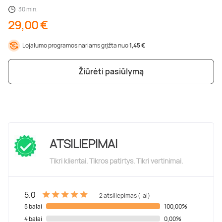
30 min.
29,00 €
Lojalumo programos nariams grįžta nuo
1,45 €
Žiūrėti pasiūlymą
ATSILIEPIMAI
Tikri klientai. Tikros patirtys. Tikri vertinimai.
5.0
2 atsiliepimas (-ai)
5 balai
100,00%
4 balai
0,00%