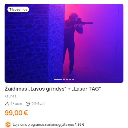
Tik pas mus
Žaidimas „Lavos grindys“ + „Laser TAG“
Kaunas
5+ asm.
0,5-1 val.
99,00 €
Lojalumo programos nariams grįžta nuo
4,95 €