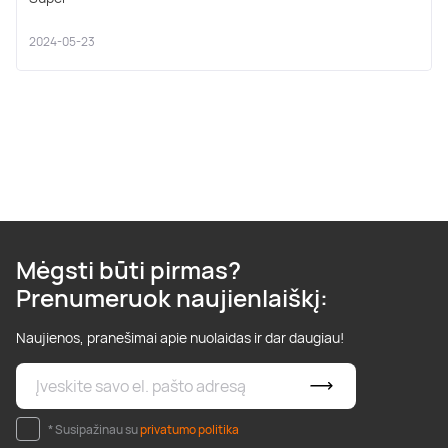
2024-05-23
Mėgsti būti pirmas?
Prenumeruok naujienlaiškį:
Naujienos, pranešimai apie nuolaidas ir dar daugiau!
* Susipažinau su
privatumo politika