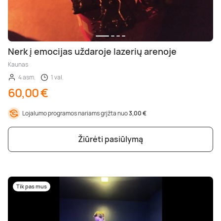
Nerk į emocijas uždaroje lazerių arenoje
Kaunas
4 asm.
1 val.
60,00 €
Lojalumo programos nariams grįžta nuo
3,00 €
Žiūrėti pasiūlymą
Tik pas mus