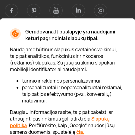
Geradovana.lt puslapyje yra naudojami
Apie mus
keturi pagrindiniai slapukų tipai.
Apie „Gera Dovana“
Naudojame būtinus slapukus svetainės veikimui,
taip pat analitikos, funkcinius ir rinkodaros
Lojalumo klubas
(reklamos) slapukus. Su jūsų sutikimu slapukai ir
Karjera
mobilieji identifikatoriai naudojami:
Visi partneriai
turinio ir reklamos personalizavimui;
personalizuotai ir nepersonalizuotai reklamai,
Kontaktai
taip pat jos efektyvumo (pvz., konversijų)
Tinklaraštis
matavimui.
Daugiau informacijos rasite, taip pat pakeisti ar
atnaujinti pasirinkimus gali atlikti čia
Slapukų
Informacija
politika
. Peržiūrėkite, kaip „Google“ naudos jūsų
asmens duomenis, spustelėję
čia.