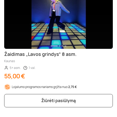
Žaidimas „Lavos grindys“ 8 asm.
Kaunas
5+ asm.
1 val.
55,00 €
Lojalumo programos nariams grįžta nuo
2,75 €
Žiūrėti pasiūlymą