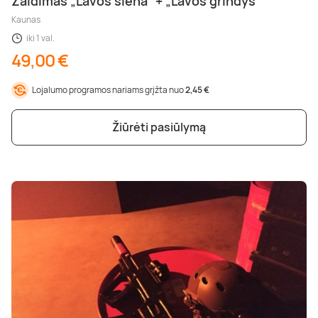
Žaidimas „Lavos siena“ + „Lavos grindys“
Kaunas
iki 1 val.
49,00 €
Lojalumo programos nariams grįžta nuo
2,45 €
Žiūrėti pasiūlymą