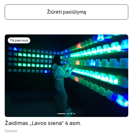
Žiūrėti pasiūlymą
Tik pas mus
Žaidimas „Lavos siena“ 4 asm.
Kaunas