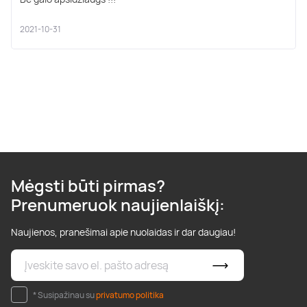
2021-10-31
Mėgsti būti pirmas?
Prenumeruok naujienlaiškį:
Naujienos, pranešimai apie nuolaidas ir dar daugiau!
* Susipažinau su
privatumo politika