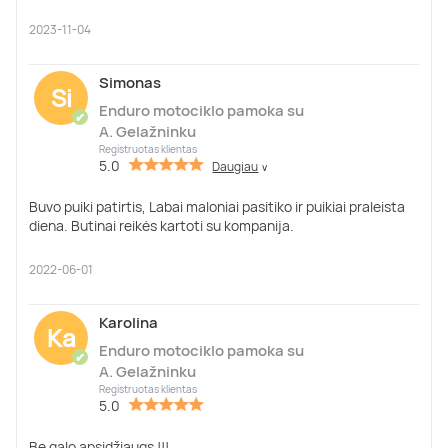
2023-11-04
Simonas
Si
Enduro motociklo pamoka su
✔
A. Gelažninku
Registruotas klientas
5.0
Daugiau
∨
Buvo puiki patirtis, Labai maloniai pasitiko ir puikiai praleista
diena. Butinai reikės kartoti su kompanija.
2022-06-01
Karolina
Ka
Enduro motociklo pamoka su
✔
A. Gelažninku
Registruotas klientas
5.0
Be galo apsidžiaugs !!!