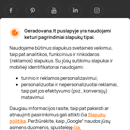
Geradovana.lt puslapyje yra naudojami
Apie mus
keturi pagrindiniai slapukų tipai.
Apie „Gera Dovana“
Naudojame būtinus slapukus svetainės veikimui,
taip pat analitikos, funkcinius ir rinkodaros
Lojalumo klubas
(reklamos) slapukus. Su jūsų sutikimu slapukai ir
Karjera
mobilieji identifikatoriai naudojami:
Visi partneriai
turinio ir reklamos personalizavimui;
personalizuotai ir nepersonalizuotai reklamai,
Kontaktai
taip pat jos efektyvumo (pvz., konversijų)
Tinklaraštis
matavimui.
Daugiau informacijos rasite, taip pat pakeisti ar
atnaujinti pasirinkimus gali atlikti čia
Slapukų
Informacija
politika
. Peržiūrėkite, kaip „Google“ naudos jūsų
asmens duomenis, spustelėję
čia.