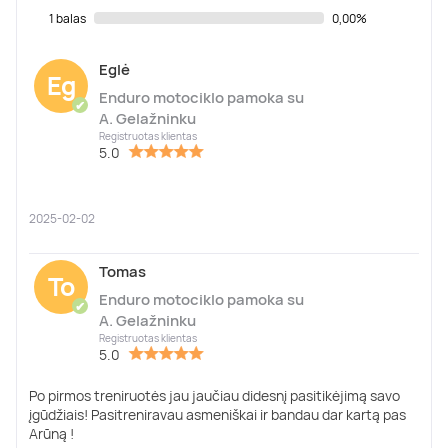
1 balas
0,00%
Eglė
Eg
Enduro motociklo pamoka su
✔
A. Gelažninku
Registruotas klientas
5.0
2025-02-02
Tomas
To
Enduro motociklo pamoka su
✔
A. Gelažninku
Registruotas klientas
5.0
Po pirmos treniruotės jau jaučiau didesnį pasitikėjimą savo
įgūdžiais! Pasitreniravau asmeniškai ir bandau dar kartą pas
Arūną !