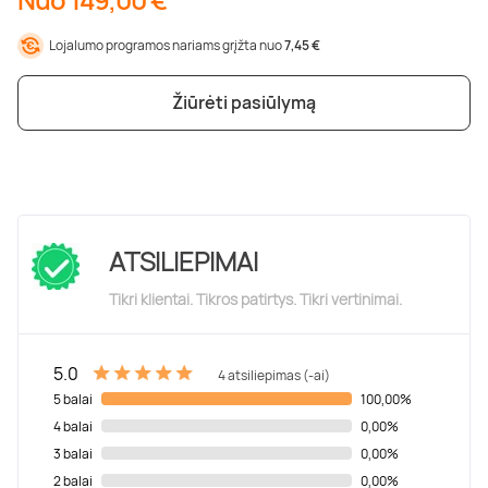
Poilsis dvaruose ir pilyse
Masažų kompleksai
Kitos vandens pramogos
Lojalumo programos nariams grįžta nuo
7,45 €
Žiūrėti pasiūlymą
ATSILIEPIMAI
Tikri klientai. Tikros patirtys. Tikri vertinimai.
5.0
4 atsiliepimas (-ai)
5 balai
100,00%
4 balai
0,00%
3 balai
0,00%
2 balai
0,00%