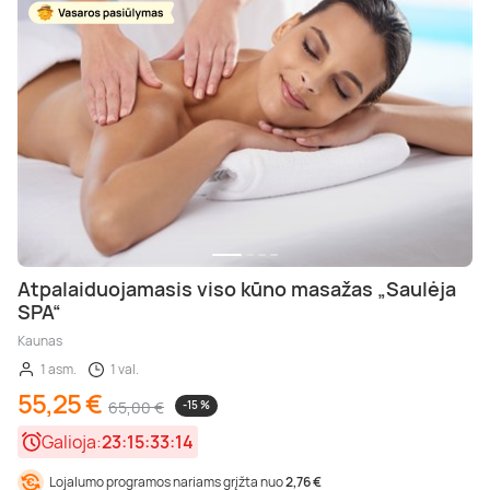
Poilsis dvaruose ir pilyse
Masažų kompleksai
Kitos vandens pramogos
Atpalaiduojamasis viso kūno masažas „Saulėja
SPA“
Kaunas
1 asm.
1 val.
55,25 €
65,00 €
-15 %
Galioja:
23:15:33:13
Lojalumo programos nariams grįžta nuo
2,76 €