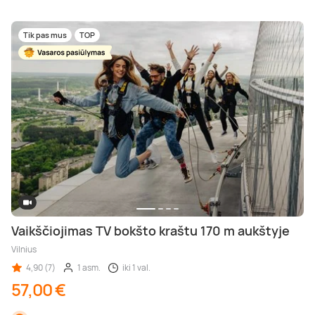
Tik pas mus
TOP
Vaikščiojimas TV bokšto kraštu 170 m aukštyje
Vilnius
4,90 (7)
1 asm.
iki 1 val.
57,00 €