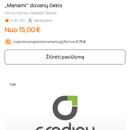
„Manami“ dovanų čekis
Vilnius, Kaunas, Klaipėda, Šiauliai
4,90 (76)
Neribojama
Nuo 15,00 €
Lojalumo programos nariams grįžta nuo
0,75 €
Žiūrėti pasiūlymą
TOP