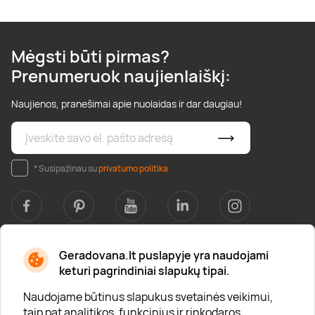
Mėgsti būti pirmas?
Prenumeruok naujienlaiškį:
Naujienos, pranešimai apie nuolaidas ir dar daugiau!
* Susipažinau su
privatumo politika
Geradovana.lt puslapyje yra naudojami
Apie mus
keturi pagrindiniai slapukų tipai.
Apie „Gera Dovana“
Naudojame būtinus slapukus svetainės veikimui,
taip pat analitikos, funkcinius ir rinkodaros