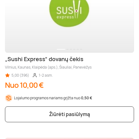
„Sushi Express“ dovanų čekis
Vilnius, Kaunas, Klaipėda (aps.), Šiauliai, Panevėžys
5,00 (396)
1-2 asm.
Nuo 10,00 €
Lojalumo programos nariams grįžta nuo
0,50 €
Žiūrėti pasiūlymą