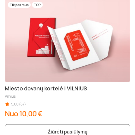
Tik pas mus
TOP
Miesto dovanų kortelė | VILNIUS
Vilnius
5,00 (87)
Nuo 10,00 €
Žiūrėti pasiūlymą