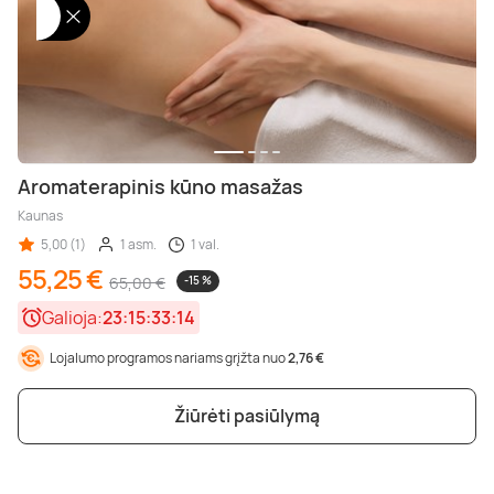
Aromaterapinis kūno masažas
Kaunas
5,00 (1)
1 asm.
1 val.
55,25 €
65,00 €
-15 %
Galioja:
23:15:33:13
Lojalumo programos nariams grįžta nuo
2,76 €
Žiūrėti pasiūlymą