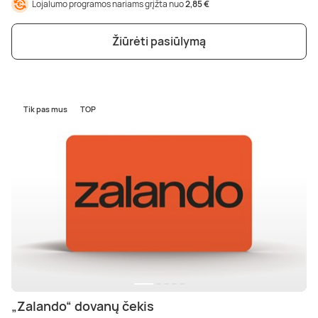
Lojalumo programos nariams grįžta nuo
2,85 €
Žiūrėti pasiūlymą
Tik pas mus
TOP
„Zalando“ dovanų čekis