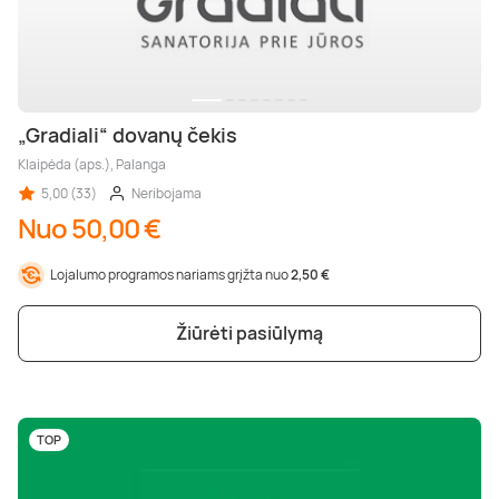
„Gradiali“ dovanų čekis
Klaipėda (aps.), Palanga
5,00 (33)
Neribojama
Nuo 50,00 €
Lojalumo programos nariams grįžta nuo
2,50 €
Žiūrėti pasiūlymą
TOP