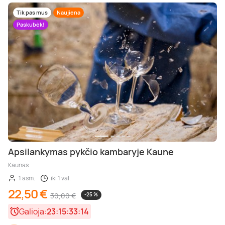
Tik pas mus
Naujiena
Paskubėk!
Apsilankymas pykčio kambaryje Kaune
Kaunas
1 asm.
iki 1 val.
22,50 €
30,00 €
-25 %
Galioja:
23:15:33:13