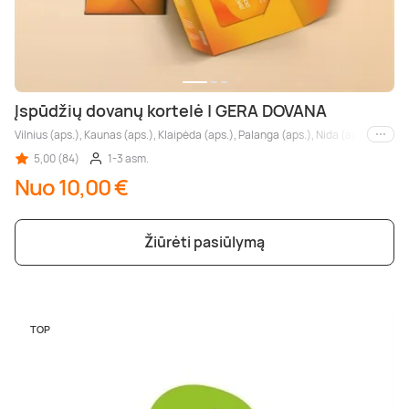
Įspūdžių dovanų kortelė | GERA DOVANA
Vilnius (aps.), Kaunas (aps.), Klaipėda (aps.), Palanga (aps.), Nida (aps.), Druskin
Kiti m
5,00 (84)
1-3 asm.
Nuo 10,00 €
Žiūrėti pasiūlymą
TOP