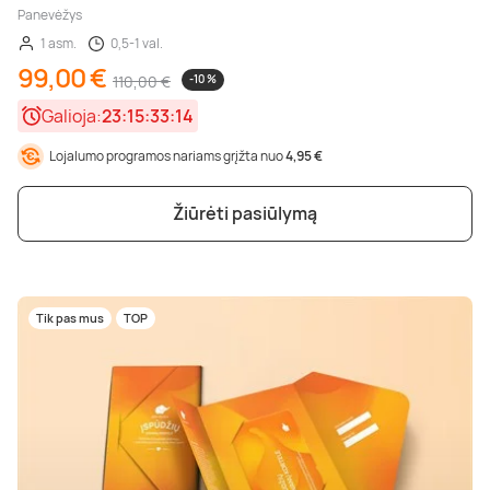
Panevėžys
1 asm.
0,5-1 val.
99,00 €
110,00 €
-10 %
Galioja:
23:15:33:13
Lojalumo programos nariams grįžta nuo
4,95 €
Žiūrėti pasiūlymą
Tik pas mus
TOP