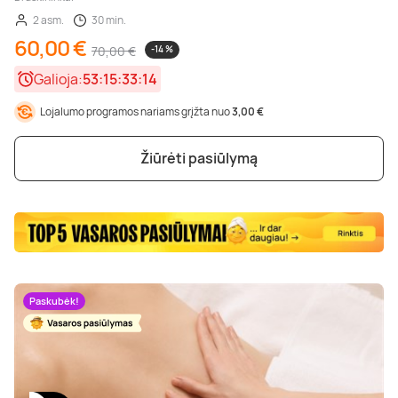
2 asm.
30 min.
60,00 €
70,00 €
-14 %
Galioja:
53:15:33:13
Lojalumo programos nariams grįžta nuo
3,00 €
Žiūrėti pasiūlymą
Paskubėk!