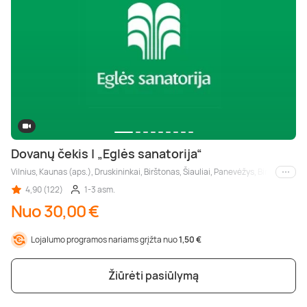
Dovanų čekis | „Eglės sanatorija“
Vilnius, Kaunas (aps.), Druskininkai, Birštonas, Šiauliai, Panevėžys, Biržai, Alyt
Kiti m
4,90 (122)
1-3 asm.
Nuo 30,00 €
Lojalumo programos nariams grįžta nuo
1,50 €
Žiūrėti pasiūlymą