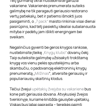
Tėtį gurmaną tikrai nustebinsite gardžia
vakariene. Vakarienės prenumerata suteiks
galimybę ne tik paragauti geriausio restorano
vertų patiekalų, bet ir patiems išmokti juos
pasigaminti, o
„7 pack”
maisto rinkiniai visai dienai
pasirūpins, kad tėtį pasiektų idealiai subalansuota
mityba ir padėtų jam išlikti energingam bei
sveikam.
Negalinčius gyventi be geros knygos rankose,
nustebinsite įteikę
„Knygų klubo“
dovanų čekį.
Taip suteiksite galimybę užsisakyti trokštamą
knygą vos vienu pelės spustelėjimu arba
skambučiu, o padovanoję elektroninių knygų
prenumeratą „
Milžinas
“, atversite geriausių ir
populiariausių skaitinių klodus.
Tėčiui žvejui
upėtakių žvejyba su vakariene
bus
kone pati geriausia dovana. Atvykusieji žvejos
tvenkinyje, kuriame knibžda gausybė upėtakių.
Viskas bus labai paprasta – tereikės paimti