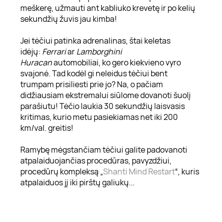
meškerę, užmauti ant kabliuko krevetę ir po kelių
sekundžių žuvis jau kimba!
Jei tėčiui patinka adrenalinas, štai keletas
idėjų:
Ferrari
ar
Lamborghini
Huracan
automobiliai, ko gero kiekvieno vyro
svajonė. Tad kodėl gi neleidus tėčiui bent
trumpam prisiliesti prie jo? Na, o pačiam
didžiausiam ekstremalui siūlome dovanoti šuolį
parašiutu! Tėčio laukia 30 sekundžių laisvasis
kritimas, kurio metu pasiekiamas net iki 200
km/val. greitis!
Ramybę mėgstančiam tėčiui galite padovanoti
atpalaiduojančias procedūras, pavyzdžiui,
procedūrų kompleksą „
Shanti Mind Restart
“, kuris
atpalaiduos jį iki pirštų galiukų...