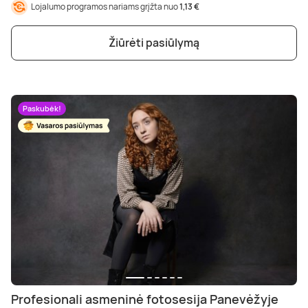
Lojalumo programos nariams grįžta nuo
1,13 €
Žiūrėti pasiūlymą
Paskubėk!
Profesionali asmeninė fotosesija Panevėžyje