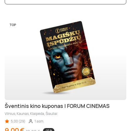
TOP
Šventinis kino kuponas | FORUM CINEMAS
Vilnius, Kaunas, Klaipėda, Šiauliai
5,00 (29)
1 asm.
9,00 €
-10 %