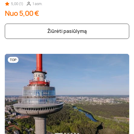
5,00 (1)
1 asm.
Nuo 5,00 €
Žiūrėti pasiūlymą
TOP