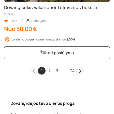
Dovanų čekis vakarienei Televizijos bokšte
Vilnius
4,90 (109)
Neribojama
Nuo 50,00 €
Lojalumo programos nariams grįžta nuo
2,50 €
Žiūrėti pasiūlymą
1
2
3
...
24
Dovanų idėjos tėvo dienos proga