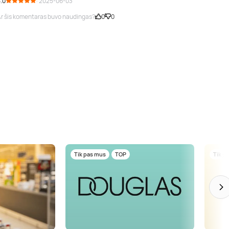
.0
· 2025-06-03
r šis komentaras buvo naudingas?
0
0
Tik pas mus
TOP
Tik p