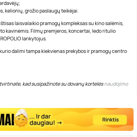
pardavėjų;
, kelionių, grožio paslaugų teikėjai.
r ištisas laisvalaikio pramogų kompleksas su kino salėmis,
to kavinėmis. Filmų premjeros, koncertai, ledo ritulio
 AKROPOLIO lankytojus.
 kurio dalimi tampa kiekvienas prekybos ir pramogų centro
virtinate, kad susipažinote su dovanų kortelės
naudojimo