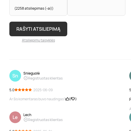
(2258 atsiliepimas (-ai))
RAŠYTI ATSILIEPIMĄ
Atsiliepimų taisyklės
Snieguolė
Sn
Registruotas klientas
5.0
· 2025-06-09
5
Ar šis komentaras buvo naudingas?
0
0
A
Lech
Le
Registruotas klientas