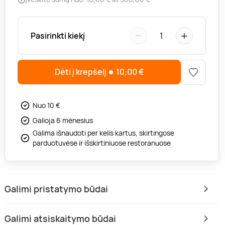
−
+
Pasirinkti kiekį
1
Dėti į krepšelį
10,00
€
Nuo 10 €
Galioja 6 mėnesius
Galima išnaudoti per kelis kartus, skirtingose
parduotuvėse ir išskirtiniuose restoranuose
Galimi pristatymo būdai
Galimi atsiskaitymo būdai