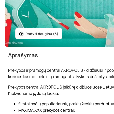
Rodyti daugiau (6)
Aprašymas
Prekybos ir pramogų centrai AKROPOLIS - didžiausi ir popul
kuriuos kasmet pirkti ir pramogauti atvyksta dešimtys mili
Prekybos centrai AKROPOLIS įsikūrę didžiuosiuose Lietuvo
Kiekviename jų Jūsų laukia:
šimtai pačių populiariausių prekių ženklų parduotu
MAXIMA XXX prekybos centrai;