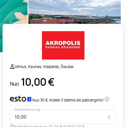
Vilnius, Kaunas, Klaipėda, Šiauliai
10,00
€
Nuo
Nuo 30 €, mokėk 3 dalimis be pabrangimo!
Pasirinkite sumą:
€
Įveskite sumą nuo: 10,00 € iki 500,00 €