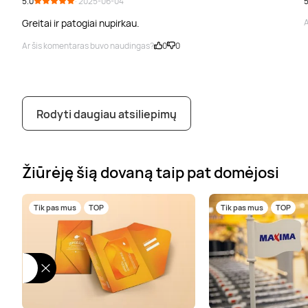
5.0
· 2025-06-04
5
Greitai ir patogiai nupirkau.
A
Ar šis komentaras buvo naudingas?
0
0
Rodyti daugiau atsiliepimų
Žiūrėję šią dovaną taip pat domėjosi
Tik pas mus
TOP
Tik pas mus
TOP