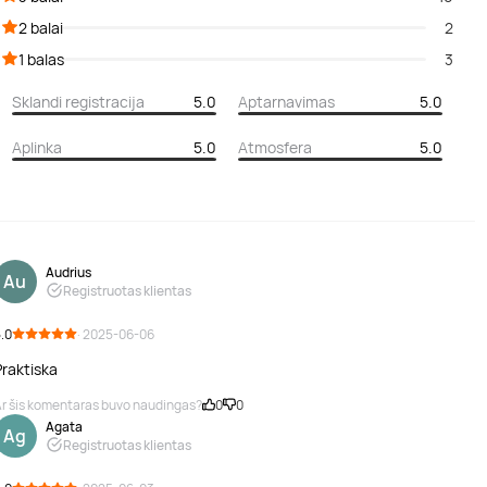
2 balai
2
1 balas
3
Sklandi registracija
5.0
Aptarnavimas
5.0
Aplinka
5.0
Atmosfera
5.0
Audrius
Au
Registruotas klientas
.0
· 2025-06-06
Praktiska
r šis komentaras buvo naudingas?
0
0
Agata
Ag
Registruotas klientas