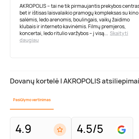
AKROPOLIS – tai ne tik pirmaujantis prekybos centras
bet ir ištisas laisvalaikio pramogų kompleksas su kino
salėmis, ledo arenomis, boulingais, vaikų žaidimo
klubais ir interneto kavinėmis. Filmų premjeros,
koncertai, ledo ritulio varžybos – į visą
...
Skaityti
daugiau
Dovanų kortelė | AKROPOLIS atsiliepima
Pasiūlymo vertinimas
4.9
4.5/5