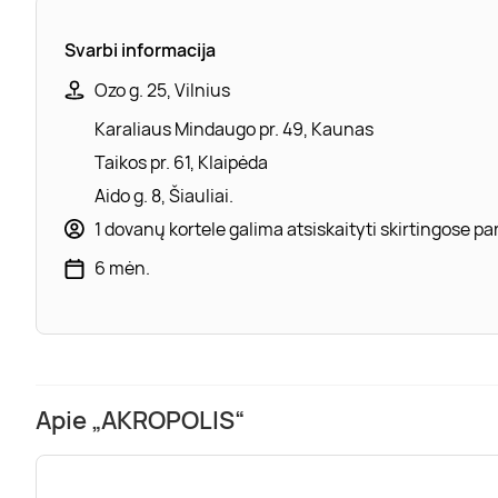
Svarbi informacija
Ozo g. 25, Vilnius
Karaliaus Mindaugo pr. 49, Kaunas
Taikos pr. 61, Klaipėda
Aido g. 8, Šiauliai.
1 dovanų kortele galima atsiskaityti skirtingose 
6 mėn.
Apie „AKROPOLIS“