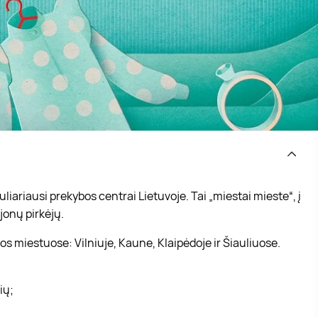
iariausi prekybos centrai Lietuvoje. Tai „miestai mieste“, į
jonų pirkėjų.
s miestuose: Vilniuje, Kaune, Klaipėdoje ir Šiauliuose.
vių;