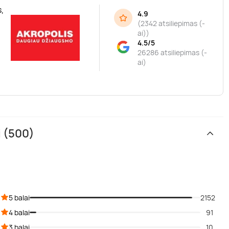
,
4.9
(
2342 atsiliepimas (-
ai)
)
4.5/5
26286 atsiliepimas (-
ai)
i (500)
5 balai
2152
4 balai
91
3 balai
10