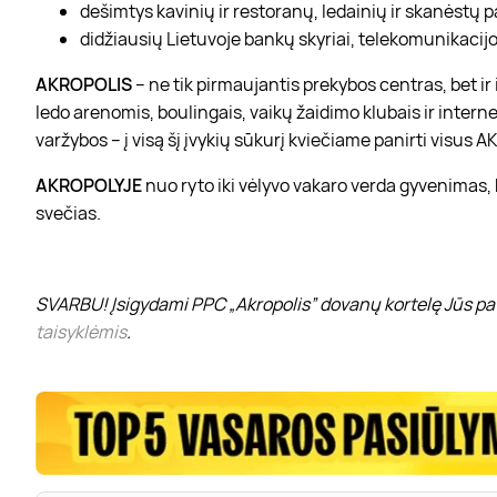
dešimtys kavinių ir restoranų, ledainių ir skanėstų 
didžiausių Lietuvoje bankų skyriai, telekomunikacijos
AKROPOLIS
– ne tik pirmaujantis prekybos centras, bet i
ledo arenomis, boulingais, vaikų žaidimo klubais ir interne
varžybos – į visą šį įvykių sūkurį kviečiame panirti visus
AKROPOLYJE
nuo ryto iki vėlyvo vakaro verda gyvenimas,
svečias.
SVARBU! Įsigydami PPC „Akropolis” dovanų kortelę Jūs pat
taisyklėmis
.