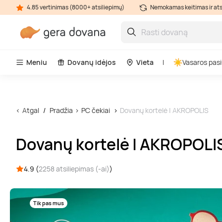
4.85 vertinimas (8000+ atsiliepimų)
Nemokamas keitimas ir at
Meniu
Dovanų idėjos
Vieta
Vasaros pasi
Atgal
Pradžia
PC čekiai
Dovanų kortelė | AKROPOLIS
Dovanų kortelė | AKROPOLI
4.9 (
2258 atsiliepimas (-ai)
)
Tik pas mus