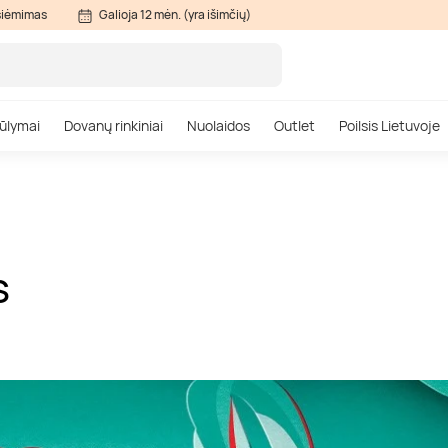
siėmimas
Galioja 12 mėn. (yra išimčių)
ūlymai
Dovanų rinkiniai
Nuolaidos
Outlet
Poilsis Lietuvoje
S