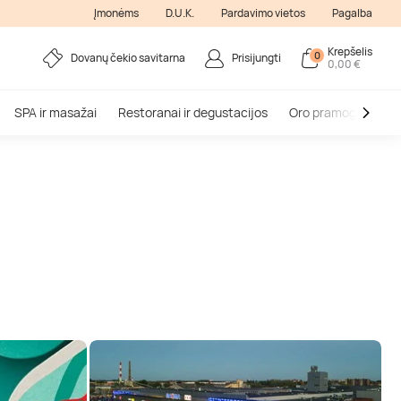
Įmonėms
D.U.K.
Pardavimo vietos
Pagalba
Krepšelis
0
Dovanų čekio savitarna
Prisijungti
0,00 €
SPA ir masažai
Restoranai ir degustacijos
Oro pramogos
V