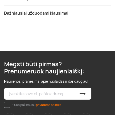
Dažniausiai užduodami klausimai
Mėgsti būti pirmas?
Prenumeruok naujienlaiškį:
Naujienos, pranešimai apie nuolaidas ir dar daugiau!
* Susipažinau su
privatumo politika