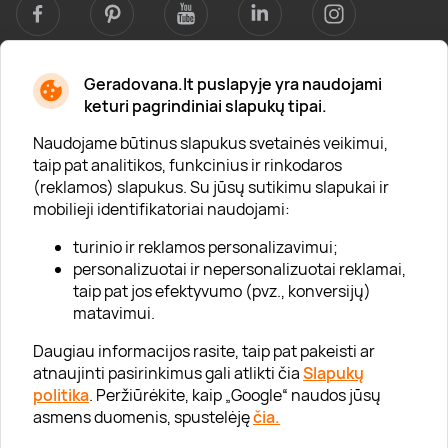
Geradovana.lt puslapyje yra naudojami
Apie mus
keturi pagrindiniai slapukų tipai.
Apie „Gera Dovana“
Naudojame būtinus slapukus svetainės veikimui,
taip pat analitikos, funkcinius ir rinkodaros
Lojalumo klubas
(reklamos) slapukus. Su jūsų sutikimu slapukai ir
Karjera
mobilieji identifikatoriai naudojami:
Visi partneriai
turinio ir reklamos personalizavimui;
personalizuotai ir nepersonalizuotai reklamai,
Kontaktai
taip pat jos efektyvumo (pvz., konversijų)
Tinklaraštis
matavimui.
Daugiau informacijos rasite, taip pat pakeisti ar
atnaujinti pasirinkimus gali atlikti čia
Slapukų
Informacija
politika
. Peržiūrėkite, kaip „Google“ naudos jūsų
asmens duomenis, spustelėję
čia.
„GERA DOVANA“ GRUPĖ