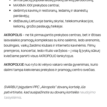
MAXIMA XXX prekybos centrai;
dešimtys kavinių ir restoranų, ledainių ir skanėstų
pardavėjų;
didžiausių Lietuvoje bankų skyriai, telekomunikacijos,
kelionių, grožio paslaugų teikėjai.
AKROPOLIS
– ne tik pirmaujantis prekybos centras, bet ir ištisas
laisvalaikio pramogų kompleksas su kino salėmis, ledo arenomis,
boulingais, vaikų žaidimo klubais ir interneto kavinėmis. Filmų
premjeros, koncertai, ledo ritulio varžybos – į visą šį įvykių sūkurį
kviečiame panirti visus AKROPOLIO lankytojus.
AKROPOLYJE
nuo ryto iki vėlyvo vakaro verda gyvenimas, kurio
dalimi tampa kiekvienas prekybos ir pramogų centro svečias.
SVARBU! Įsigydami PPC „Akropolis” dovanų kortelę Jūs
patvirtinate, kad susipažinote su dovanų kortelės
naudojimo
taisyklėmis
.