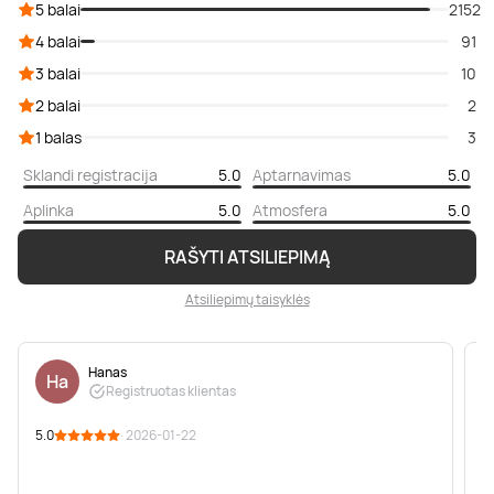
5 balai
2152
4 balai
91
3 balai
10
2 balai
2
1 balas
3
Sklandi registracija
5.0
Aptarnavimas
5.0
Aplinka
5.0
Atmosfera
5.0
RAŠYTI ATSILIEPIMĄ
Atsiliepimų taisyklės
Hanas
Ha
Registruotas klientas
5.0
· 2026-01-22
5