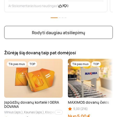
Ar šis komentaras buvo naudingas?
0
0
A
Rodyti daugiau atsiliepimų
Žiūrėję šią dovaną taip pat domėjosi
Tik pas mus
TOP
Tik pas mus
TOP
Įspūdžių dovanų kortelė | GERA
MAXIMOS dovanų čekis
DOVANA
5,00 (216)
Vilnius (aps.), Kaunas (aps.), Klaipėda (aps.), Palanga (aps.), Nida (aps.), Druskin
Kiti miestai
Nuo 5,00 €