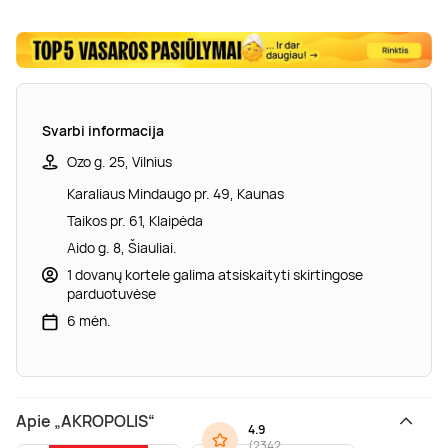
Svarbi informacija
Ozo g. 25, Vilnius
Karaliaus Mindaugo pr. 49, Kaunas
Taikos pr. 61, Klaipėda
Aido g. 8, Šiauliai.
1 dovanų kortele galima atsiskaityti skirtingose
parduotuvėse
6 mėn.
Apie „AKROPOLIS“
4.9
(
2342