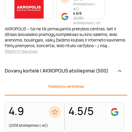
atsiliepimas (-
ai)
)
4.5/5
26286
atsiliepimas (-ai)
AKROPOLIS – tai ne tik pirmaujantis prekybos centras, bet ir
ištisas laisvalaikio pramogų kompleksas su kino salėmis, ledo
arenomis, boulingais, vaikų žaidimo klubais ir interneto kavinėmis.
Filmų premjeros, koncertai, ledo ritulio varžybos – į visą
...
Skaityti daugiau
Dovanų kortelė | AKROPOLIS atsiliepimai (500)
Pasiūlymo vertinimas
4.9
4.5/5
(2258 atsiliepimas (-ai))