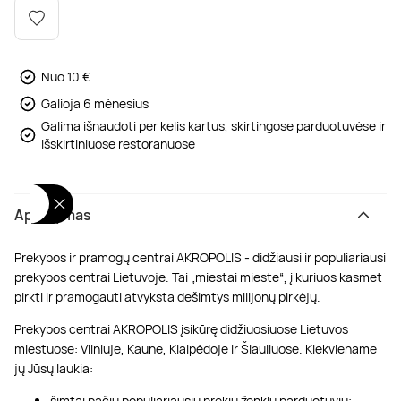
Poilsis dvaruose ir pilyse
Masažų kompleksai
Kitos vandens pramogos
Nuo 10 €
Galioja 6 mėnesius
Galima išnaudoti per kelis kartus, skirtingose parduotuvėse ir
išskirtiniuose restoranuose
Aprašymas
Prekybos ir pramogų centrai AKROPOLIS - didžiausi ir populiariausi
prekybos centrai Lietuvoje. Tai „miestai mieste“, į kuriuos kasmet
pirkti ir pramogauti atvyksta dešimtys milijonų pirkėjų.
Prekybos centrai AKROPOLIS įsikūrę didžiuosiuose Lietuvos
miestuose: Vilniuje, Kaune, Klaipėdoje ir Šiauliuose. Kiekviename
jų Jūsų laukia:
šimtai pačių populiariausių prekių ženklų parduotuvių;