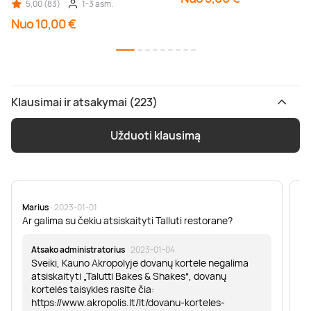
5,00 (83)
1-3 asm.
Nuo 10,00 €
Klausimai ir atsakymai (223)
Užduoti klausimą
Marius
· 2023-01-01
Sa
Ar galima su čekiu atsiskaityti Talluti restorane?
Sv
er
Atsako administratorius
· 2023-01-04
Sveiki, Kauno Akropolyje dovanų kortele negalima
atsiskaityti „Talutti Bakes & Shakes“, dovanų
kortelės taisykles rasite čia:
https://www.akropolis.lt/lt/dovanu-korteles-