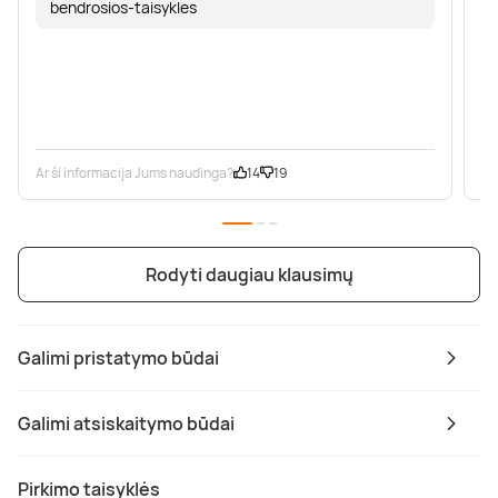
bendrosios-taisykles
Ar ši informacija Jums naudinga?
14
19
Ar
Rodyti daugiau klausimų
Galimi pristatymo būdai
Galimi atsiskaitymo būdai
Pirkimo taisyklės