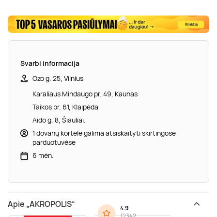
Svarbi informacija
Ozo g. 25, Vilnius
Karaliaus Mindaugo pr. 49, Kaunas
Taikos pr. 61, Klaipėda
Aido g. 8, Šiauliai.
1 dovanų kortele galima atsiskaityti skirtingose
parduotuvėse
6 mėn.
Apie „AKROPOLIS“
4.9
(
2342