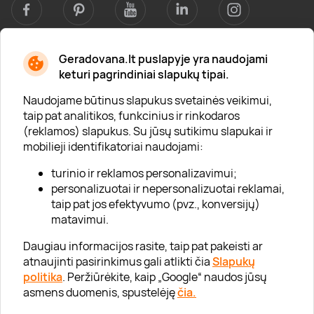
Geradovana.lt puslapyje yra naudojami
Apie mus
keturi pagrindiniai slapukų tipai.
Apie „Gera Dovana“
Naudojame būtinus slapukus svetainės veikimui,
taip pat analitikos, funkcinius ir rinkodaros
Lojalumo klubas
(reklamos) slapukus. Su jūsų sutikimu slapukai ir
Karjera
mobilieji identifikatoriai naudojami:
Visi partneriai
turinio ir reklamos personalizavimui;
personalizuotai ir nepersonalizuotai reklamai,
Kontaktai
taip pat jos efektyvumo (pvz., konversijų)
Tinklaraštis
matavimui.
Daugiau informacijos rasite, taip pat pakeisti ar
atnaujinti pasirinkimus gali atlikti čia
Slapukų
Informacija
politika
. Peržiūrėkite, kaip „Google“ naudos jūsų
asmens duomenis, spustelėję
čia.
„GERA DOVANA“ GRUPĖ