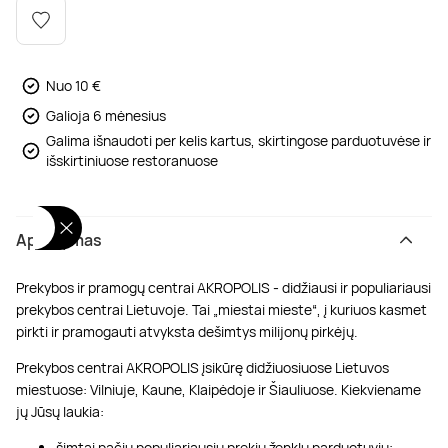
Poilsis dvaruose ir pilyse
Masažų kompleksai
Kitos vandens pramogos
Nuo 10 €
Galioja 6 mėnesius
Galima išnaudoti per kelis kartus, skirtingose parduotuvėse ir
išskirtiniuose restoranuose
Aprašymas
Prekybos ir pramogų centrai AKROPOLIS - didžiausi ir populiariausi
prekybos centrai Lietuvoje. Tai „miestai mieste“, į kuriuos kasmet
pirkti ir pramogauti atvyksta dešimtys milijonų pirkėjų.
Prekybos centrai AKROPOLIS įsikūrę didžiuosiuose Lietuvos
miestuose: Vilniuje, Kaune, Klaipėdoje ir Šiauliuose. Kiekviename
jų Jūsų laukia:
šimtai pačių populiariausių prekių ženklų parduotuvių;