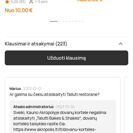
5,00 (83)
1-3 asm.
Nuo 10,00 €
Klausimai ir atsakymai (223)
Užduoti klausimą
Marius
· 2023-01-01
Sa
Ar galima su čekiu atsiskaityti Talluti restorane?
Sv
er
Atsako administratorius
· 2023-01-04
Sveiki, Kauno Akropolyje dovanų kortele negalima
atsiskaityti „Talutti Bakes & Shakes“, dovanų
kortelės taisykles rasite čia:
https://www.akropolis.lt/lt/dovanu-korteles-