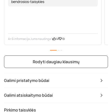
bendrosios-taisykles
Ar ši informacija Jums naudinga?
14
19
Ar
Rodyti daugiau klausimų
Galimi pristatymo būdai
Galimi atsiskaitymo būdai
Pirkimo taisyklės