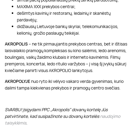
MAXIMA XXX prekybos centrai;
dešimtys kavinių ir restoranų, ledainių ir skanėstų
pardavėjų;
didžiausių Lietuvoje bankų skyriai, telekomunikacijos,
kelionių, grožio paslaugų teikėjai.
AKROPOLIS
– ne tik pirmaujantis prekybos centras, bet ir ištisas
laisvalaikio pramogų kompleksas su kino salėmis, ledo arenomis,
boulingais, vaikų žaidimo klubais ir interneto kavinėmis. Filmų
premjeros, koncertai, ledo ritulio varžybos – į visą šį įvykių sūkurį
kviečiame panirti visus AKROPOLIO lankytojus.
AKROPOLYJE
nuo ryto iki vėlyvo vakaro verda gyvenimas, kurio
dalimi tampa kiekvienas prekybos ir pramogų centro svečias.
SVARBU! Įsigydami PPC „Akropolis” dovanų kortelę Jūs
patvirtinate, kad susipažinote su dovanų kortelės
naudojimo
taisyklėmis
.