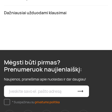
Dažniausiai užduodami klausimai
Mėgsti būti pirmas?
Prenumeruok naujienlaiškį:
Naujienos, pranešimai apie nuolaidas ir dar daugiau!
* Susipažinau su
privatumo politika