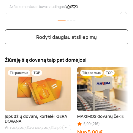
Ar šis komentaras buvo naudingas?
0
0
A
Rodyti daugiau atsiliepimų
Žiūrėję šią dovaną taip pat domėjosi
Tik pas mus
TOP
Tik pas mus
TOP
Įspūdžių dovanų kortelė | GERA
MAXIMOS dovanų čekis
DOVANA
5,00 (216)
Vilnius (aps.), Kaunas (aps.), Klaipėda (aps.), Palanga (aps.), Nida (aps.), Druskin
Kiti miestai
Nuo 5,00 €