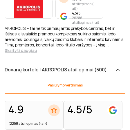
atsiliepimas (-
ai)
)
4.5/5
26286
atsiliepimas (-ai)
AKROPOLIS – tai ne tik pirmaujantis prekybos centras, bet ir
ištisas laisvalaikio pramogų kompleksas su kino salėmis, ledo
arenomis, boulingais, vaikų žaidimo klubais ir interneto kavinėmis.
Filmų premjeros, koncertai, ledo ritulio varžybos – į visą
...
Skaityti daugiau
Dovanų kortelė | AKROPOLIS atsiliepimai (500)
Pasiūlymo vertinimas
4.9
4.5/5
(2258 atsiliepimas (-ai))