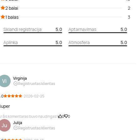
2 balai
2
1 balas
3
Sklandi registracija
5.0
Aptarnavimas
5.0
Aplinka
5.0
Atmosfera
5.0
Virginija
Vi
Registruotas klientas
.0
· 2026-02-25
Super
r šis komentaras buvo naudingas?
0
0
Julija
Ju
Registruotas klientas