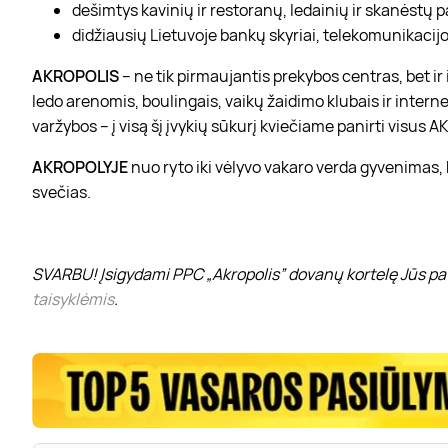
dešimtys kavinių ir restoranų, ledainių ir skanėstų 
didžiausių Lietuvoje bankų skyriai, telekomunikacijos
AKROPOLIS
– ne tik pirmaujantis prekybos centras, bet i
ledo arenomis, boulingais, vaikų žaidimo klubais ir interne
varžybos – į visą šį įvykių sūkurį kviečiame panirti visus
AKROPOLYJE
nuo ryto iki vėlyvo vakaro verda gyvenimas,
svečias.
SVARBU! Įsigydami PPC „Akropolis” dovanų kortelę Jūs pat
taisyklėmis
.