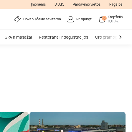
Įmonėms
D.U.K.
Pardavimo vietos
Pagalba
Krepšelis
0
Dovanų čekio savitarna
Prisijungti
0,00 €
SPA ir masažai
Restoranai ir degustacijos
Oro pramogos
V