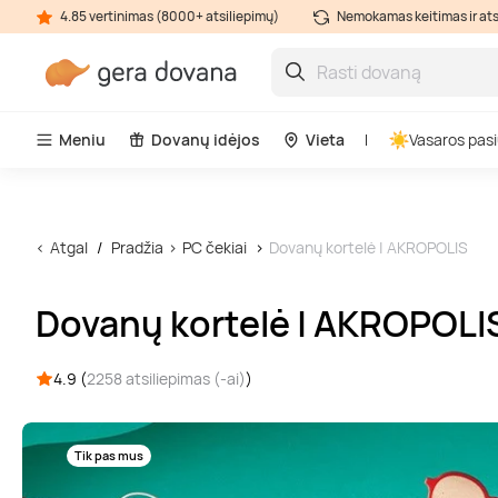
4.85 vertinimas (8000+ atsiliepimų)
Nemokamas keitimas ir at
Meniu
Dovanų idėjos
Vieta
Vasaros pasi
Atgal
Pradžia
PC čekiai
Dovanų kortelė | AKROPOLIS
Dovanų kortelė | AKROPOLI
4.9 (
2258 atsiliepimas (-ai)
)
Tik pas mus