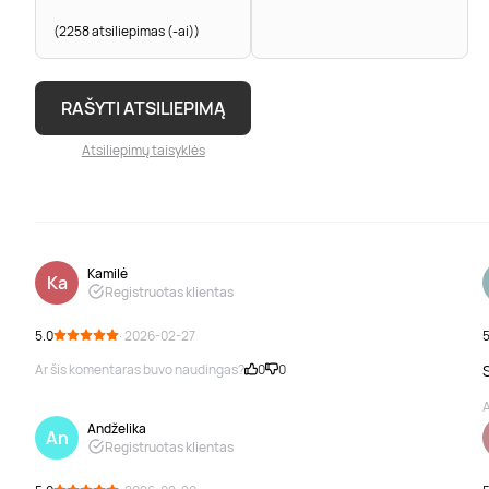
(2258 atsiliepimas (-ai))
RAŠYTI ATSILIEPIMĄ
Atsiliepimų taisyklės
Kamilė
Ka
Registruotas klientas
5.0
· 2026-02-27
5
Ar šis komentaras buvo naudingas?
0
0
A
Andželika
An
Registruotas klientas