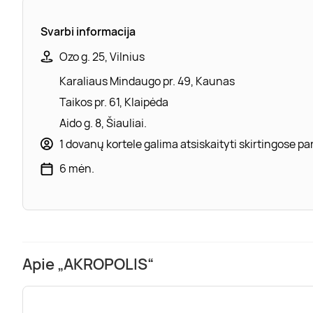
Svarbi informacija
Ozo g. 25, Vilnius
Karaliaus Mindaugo pr. 49, Kaunas
Taikos pr. 61, Klaipėda
Aido g. 8, Šiauliai.
1 dovanų kortele galima atsiskaityti skirtingose 
6 mėn.
Apie „AKROPOLIS“