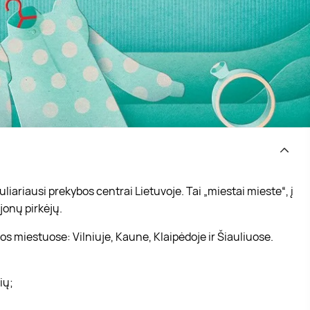
iariausi prekybos centrai Lietuvoje. Tai „miestai mieste“, į
jonų pirkėjų.
s miestuose: Vilniuje, Kaune, Klaipėdoje ir Šiauliuose.
vių;