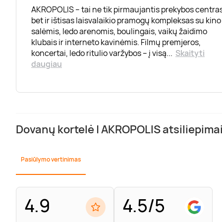
AKROPOLIS – tai ne tik pirmaujantis prekybos centras
bet ir ištisas laisvalaikio pramogų kompleksas su kino
salėmis, ledo arenomis, boulingais, vaikų žaidimo
klubais ir interneto kavinėmis. Filmų premjeros,
koncertai, ledo ritulio varžybos – į visą
...
Skaityti
daugiau
Dovanų kortelė | AKROPOLIS atsiliepima
Pasiūlymo vertinimas
4.9
4.5/5