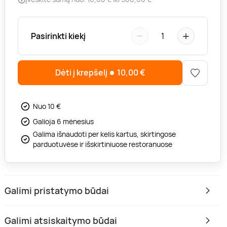
−
+
Pasirinkti kiekį
1
Dėti į krepšelį
10,00
€
Nuo 10 €
Galioja 6 mėnesius
Galima išnaudoti per kelis kartus, skirtingose
parduotuvėse ir išskirtiniuose restoranuose
Galimi pristatymo būdai
Galimi atsiskaitymo būdai