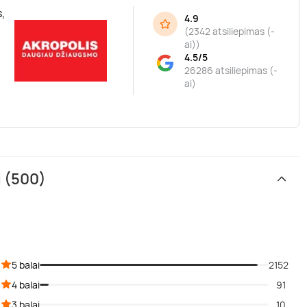
,
4.9
(
2342 atsiliepimas (-
ai)
)
4.5/5
26286 atsiliepimas (-
ai)
i (500)
5 balai
2152
4 balai
91
3 balai
10