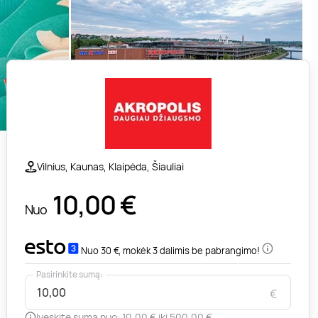
Vilnius, Kaunas, Klaipėda, Šiauliai
10,00
€
Nuo
Nuo 30 €, mokėk 3 dalimis be pabrangimo!
Pasirinkite sumą:
€
Įveskite sumą nuo: 10,00 € iki 500,00 €