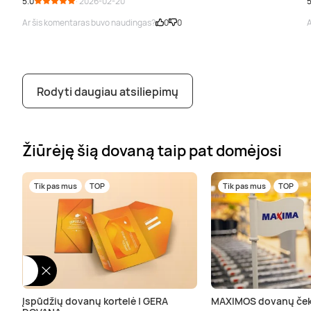
5.0
· 2026-02-20
5
Ar šis komentaras buvo naudingas?
0
0
A
Rodyti daugiau atsiliepimų
Žiūrėję šią dovaną taip pat domėjosi
Tik pas mus
TOP
Tik pas mus
TOP
Įspūdžių dovanų kortelė | GERA
MAXIMOS dovanų ček