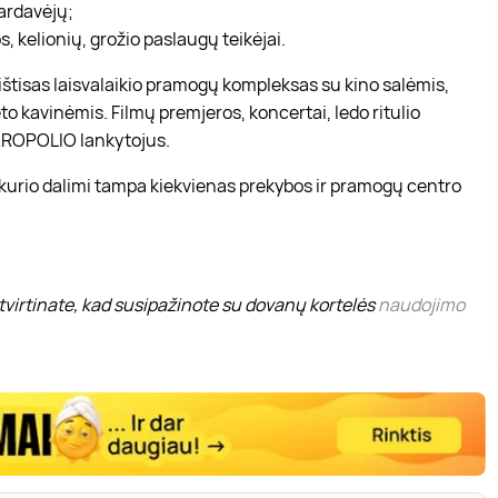
pardavėjų;
, kelionių, grožio paslaugų teikėjai.
r ištisas laisvalaikio pramogų kompleksas su kino salėmis,
to kavinėmis. Filmų premjeros, koncertai, ledo ritulio
 AKROPOLIO lankytojus.
 kurio dalimi tampa kiekvienas prekybos ir pramogų centro
virtinate, kad susipažinote su dovanų kortelės
naudojimo