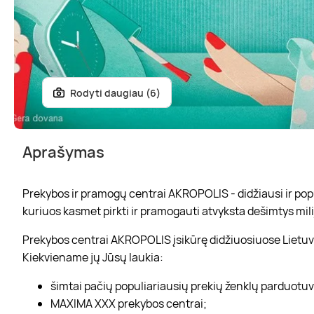
Rodyti daugiau (6)
Aprašymas
Prekybos ir pramogų centrai AKROPOLIS - didžiausi ir popul
kuriuos kasmet pirkti ir pramogauti atvyksta dešimtys mili
Prekybos centrai AKROPOLIS įsikūrę didžiuosiuose Lietuvo
Kiekviename jų Jūsų laukia:
šimtai pačių populiariausių prekių ženklų parduotu
MAXIMA XXX prekybos centrai;