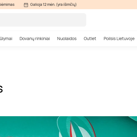
siėmimas
Galioja 12 mėn. (yra išimčių)
ūlymai
Dovanų rinkiniai
Nuolaidos
Outlet
Poilsis Lietuvoje
S