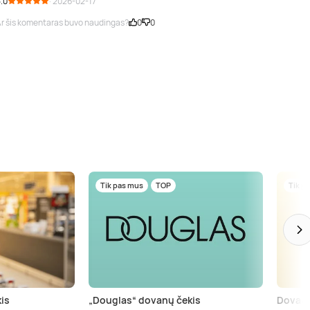
.0
· 2026-02-17
r šis komentaras buvo naudingas?
0
0
Tik pas mus
TOP
Tik p
is
„Douglas“ dovanų čekis
Dovanų