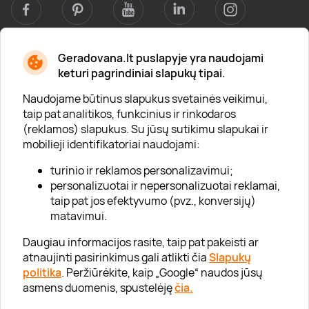
Geradovana.lt puslapyje yra naudojami
Apie mus
keturi pagrindiniai slapukų tipai.
Apie „Gera Dovana“
Naudojame būtinus slapukus svetainės veikimui,
taip pat analitikos, funkcinius ir rinkodaros
Lojalumo klubas
(reklamos) slapukus. Su jūsų sutikimu slapukai ir
Karjera
mobilieji identifikatoriai naudojami:
Visi partneriai
turinio ir reklamos personalizavimui;
personalizuotai ir nepersonalizuotai reklamai,
Kontaktai
taip pat jos efektyvumo (pvz., konversijų)
Tinklaraštis
matavimui.
Daugiau informacijos rasite, taip pat pakeisti ar
atnaujinti pasirinkimus gali atlikti čia
Slapukų
Informacija
politika
. Peržiūrėkite, kaip „Google“ naudos jūsų
asmens duomenis, spustelėję
čia.
„GERA DOVANA“ GRUPĖ