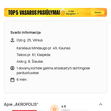
Svarbi informacija
Ozo g. 25, Vilnius
Karaliaus Mindaugo pr. 49, Kaunas
Taikos pr. 61, Klaipėda
Aido g. 8, Šiauliai.
1 dovanų kortele galima atsiskaityti skirtingose
parduotuvėse
6 mėn.
Apie „AKROPOLIS“
4.9
(
2342