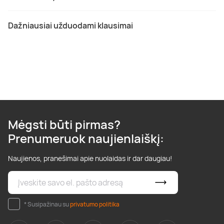
Dažniausiai užduodami klausimai
Mėgsti būti pirmas?
Prenumeruok naujienlaiškį:
Naujienos, pranešimai apie nuolaidas ir dar daugiau!
* Susipažinau su
privatumo politika