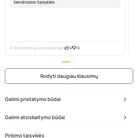
bendrosios-taisykles
Ar ši informacija Jums naudinga?
14
19
Ar
Rodyti daugiau klausimų
Galimi pristatymo būdai
Galimi atsiskaitymo būdai
Pirkimo taisyklės