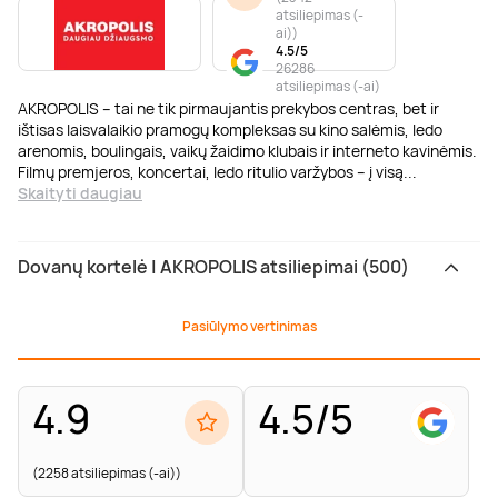
atsiliepimas (-
ai)
)
4.5/5
26286
atsiliepimas (-ai)
AKROPOLIS – tai ne tik pirmaujantis prekybos centras, bet ir
ištisas laisvalaikio pramogų kompleksas su kino salėmis, ledo
arenomis, boulingais, vaikų žaidimo klubais ir interneto kavinėmis.
Filmų premjeros, koncertai, ledo ritulio varžybos – į visą
...
Skaityti daugiau
Dovanų kortelė | AKROPOLIS atsiliepimai (500)
Pasiūlymo vertinimas
4.9
4.5/5
(2258 atsiliepimas (-ai))