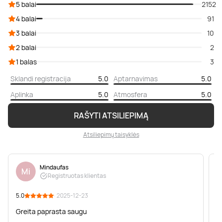
5 balai
2152
4 balai
91
3 balai
10
2 balai
2
1 balas
3
Sklandi registracija
5.0
Aptarnavimas
5.0
Aplinka
5.0
Atmosfera
5.0
RAŠYTI ATSILIEPIMĄ
Atsiliepimų taisyklės
Mindaufas
Mi
Registruotas klientas
5.0
· 2025-12-23
5
Greita paprasta saugu
N