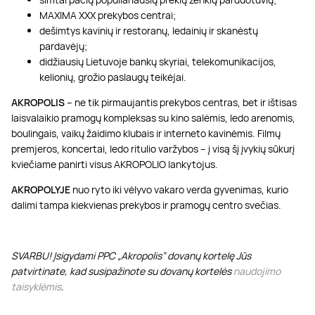
MAXIMA XXX prekybos centrai;
dešimtys kavinių ir restoranų, ledainių ir skanėstų
pardavėjų;
didžiausių Lietuvoje bankų skyriai, telekomunikacijos,
kelionių, grožio paslaugų teikėjai.
AKROPOLIS
– ne tik pirmaujantis prekybos centras, bet ir ištisas
laisvalaikio pramogų kompleksas su kino salėmis, ledo arenomis,
boulingais, vaikų žaidimo klubais ir interneto kavinėmis. Filmų
premjeros, koncertai, ledo ritulio varžybos – į visą šį įvykių sūkurį
kviečiame panirti visus AKROPOLIO lankytojus.
AKROPOLYJE
nuo ryto iki vėlyvo vakaro verda gyvenimas, kurio
dalimi tampa kiekvienas prekybos ir pramogų centro svečias.
SVARBU! Įsigydami PPC „Akropolis” dovanų kortelę Jūs
patvirtinate, kad susipažinote su dovanų kortelės
naudojimo
taisyklėmis
.