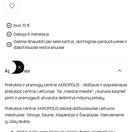
Poilsis dvaruose ir pilyse
Masažų kompleksai
Kitos vandens pramogos
Nuo 10 €
Galioja 6 mėnesius
Galima išnaudoti per kelis kartus, skirtingose parduotuvėse ir
išskirtiniuose restoranuose
Aprašymas
Prekybos ir pramogų centrai AKROPOLIS - didžiausi ir populiariausi
prekybos centrai Lietuvoje. Tai „miestai mieste“, į kuriuos kasmet
pirkti ir pramogauti atvyksta dešimtys milijonų pirkėjų.
Prekybos centrai AKROPOLIS įsikūrę didžiuosiuose Lietuvos
miestuose: Vilniuje, Kaune, Klaipėdoje ir Šiauliuose. Kiekviename
jų Jūsų laukia:
šimtai pačių populiariausių prekių ženklų parduotuvių;