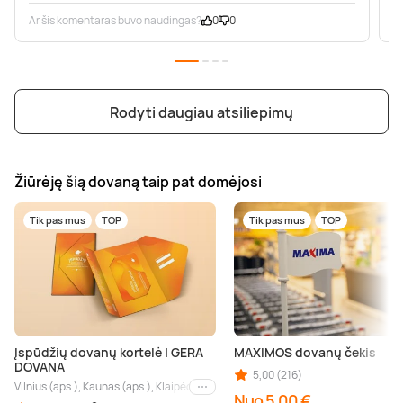
Ar šis komentaras buvo naudingas?
0
0
A
Rodyti daugiau atsiliepimų
Žiūrėję šią dovaną taip pat domėjosi
Tik pas mus
TOP
Tik pas mus
TOP
Įspūdžių dovanų kortelė | GERA
MAXIMOS dovanų čekis
DOVANA
5,00 (216)
Vilnius (aps.), Kaunas (aps.), Klaipėda (aps.), Palanga (aps.), Nida (aps.), Druskin
Kiti miestai
Nuo 5,00 €