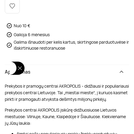
Poilsis dvaruose ir pilyse
Masažų kompleksai
Kitos vandens pramogos
Nuo 10 €
Galioja 6 mėnesius
Galima išnaudoti per kelis kartus, skirtingose parduotuvėse ir
išskirtiniuose restoranuose
Aprašymas
Prekybos ir pramogų centrai AKROPOLIS - didžiausi ir populiariausi
prekybos centrai Lietuvoje. Tai „miestai mieste“, į kuriuos kasmet
pirkti ir pramogauti atvyksta dešimtys milijonų pirkėjų.
Prekybos centrai AKROPOLIS įsikūrę didžiuosiuose Lietuvos
miestuose: Vilniuje, Kaune, Klaipėdoje ir Šiauliuose. Kiekviename
jų Jūsų laukia:
šimtai pačių populiariausių prekių ženklų parduotuvių;