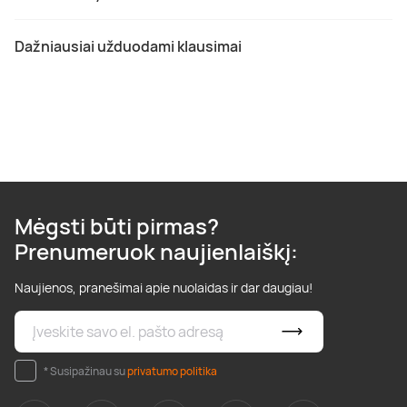
Dažniausiai užduodami klausimai
Mėgsti būti pirmas?
Prenumeruok naujienlaiškį:
Naujienos, pranešimai apie nuolaidas ir dar daugiau!
* Susipažinau su
privatumo politika