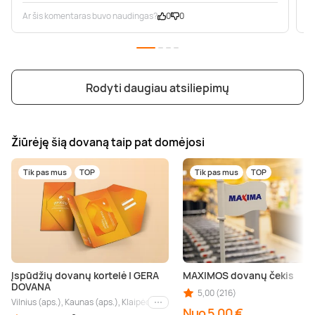
Ar šis komentaras buvo naudingas?
0
0
A
Rodyti daugiau atsiliepimų
Žiūrėję šią dovaną taip pat domėjosi
Tik pas mus
TOP
Tik pas mus
TOP
Įspūdžių dovanų kortelė | GERA
MAXIMOS dovanų čekis
DOVANA
5,00 (216)
Vilnius (aps.), Kaunas (aps.), Klaipėda (aps.), Palanga (aps.), Nida (aps.), Druskin
Kiti miestai
Nuo 5,00 €