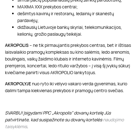
MAXIMA XXX prekybos centrai;
dešimtys kavinių ir restoranų, ledainių ir skanėstų
pardavėjų;
didžiausių Lietuvoje bankų skyriai, telekomunikacijos,
kelionių, grožio paslaugų teikėjai.
AKROPOLIS
– ne tik pirmaujantis prekybos centras, bet ir ištisas
laisvalaikio pramogų kompleksas su kino salėmis, ledo arenomis,
boulingais, vaikų žaidimo klubais ir interneto kavinėmis. Filmų
premjeros, koncertai, ledo ritulio varžybos – į visą šį įvykių sūkurį
kviečiame panirti visus AKROPOLIO lankytojus.
AKROPOLYJE
nuo ryto iki vėlyvo vakaro verda gyvenimas, kurio
dalimi tampa kiekvienas prekybos ir pramogų centro svečias.
SVARBU! Įsigydami PPC „Akropolis” dovanų kortelę Jūs
patvirtinate, kad susipažinote su dovanų kortelės
naudojimo
taisyklėmis
.