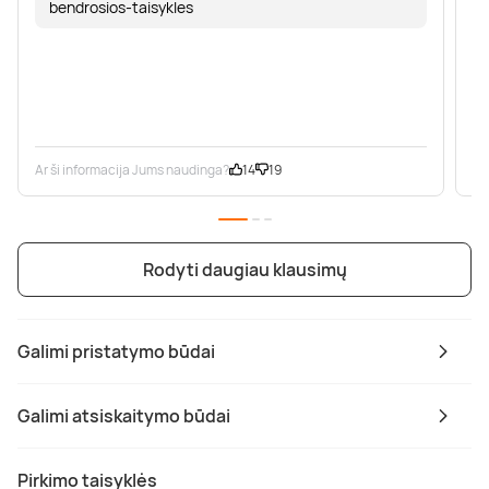
bendrosios-taisykles
Ar ši informacija Jums naudinga?
14
19
Ar
Rodyti daugiau klausimų
Galimi pristatymo būdai
Galimi atsiskaitymo būdai
Pirkimo taisyklės