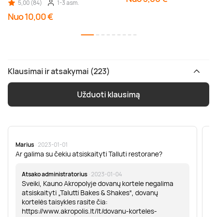
5,00 (84)
1-3 asm.
Nuo 10,00 €
Klausimai ir atsakymai (223)
Užduoti klausimą
Marius
· 2023-01-01
Sa
Ar galima su čekiu atsiskaityti Talluti restorane?
Sv
er
Atsako administratorius
· 2023-01-04
Sveiki, Kauno Akropolyje dovanų kortele negalima
atsiskaityti „Talutti Bakes & Shakes“, dovanų
kortelės taisykles rasite čia:
https://www.akropolis.lt/lt/dovanu-korteles-