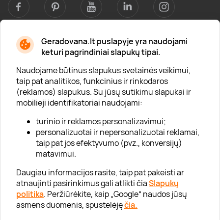
Geradovana.lt puslapyje yra naudojami
Apie mus
keturi pagrindiniai slapukų tipai.
Apie „Gera Dovana“
Naudojame būtinus slapukus svetainės veikimui,
taip pat analitikos, funkcinius ir rinkodaros
Lojalumo klubas
(reklamos) slapukus. Su jūsų sutikimu slapukai ir
Karjera
mobilieji identifikatoriai naudojami:
Visi partneriai
turinio ir reklamos personalizavimui;
personalizuotai ir nepersonalizuotai reklamai,
Kontaktai
taip pat jos efektyvumo (pvz., konversijų)
Tinklaraštis
matavimui.
Daugiau informacijos rasite, taip pat pakeisti ar
atnaujinti pasirinkimus gali atlikti čia
Slapukų
Informacija
politika
. Peržiūrėkite, kaip „Google“ naudos jūsų
asmens duomenis, spustelėję
čia.
„GERA DOVANA“ GRUPĖ