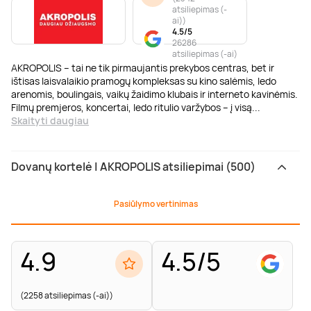
atsiliepimas (-
ai)
)
4.5/5
26286
atsiliepimas (-ai)
AKROPOLIS – tai ne tik pirmaujantis prekybos centras, bet ir
ištisas laisvalaikio pramogų kompleksas su kino salėmis, ledo
arenomis, boulingais, vaikų žaidimo klubais ir interneto kavinėmis.
Filmų premjeros, koncertai, ledo ritulio varžybos – į visą
...
Skaityti daugiau
Dovanų kortelė | AKROPOLIS atsiliepimai (500)
Pasiūlymo vertinimas
4.9
4.5/5
(2258 atsiliepimas (-ai))