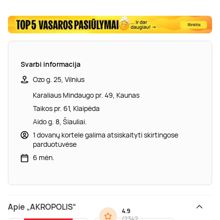
Svarbi informacija
Ozo g. 25, Vilnius
Karaliaus Mindaugo pr. 49, Kaunas
Taikos pr. 61, Klaipėda
Aido g. 8, Šiauliai.
1 dovanų kortele galima atsiskaityti skirtingose
parduotuvėse
6 mėn.
Apie „AKROPOLIS“
4.9
(
2342