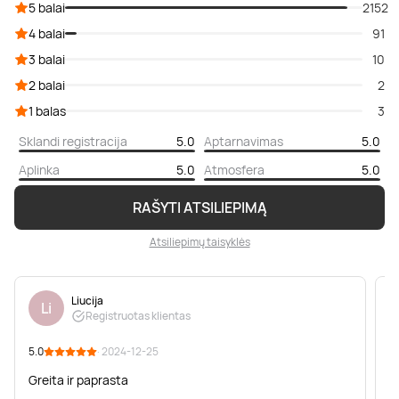
5 balai
2152
4 balai
91
3 balai
10
2 balai
2
1 balas
3
Sklandi registracija
5.0
Aptarnavimas
5.0
Aplinka
5.0
Atmosfera
5.0
RAŠYTI ATSILIEPIMĄ
Atsiliepimų taisyklės
Liucija
Li
Registruotas klientas
5.0
· 2024-12-25
5
Greita ir paprasta