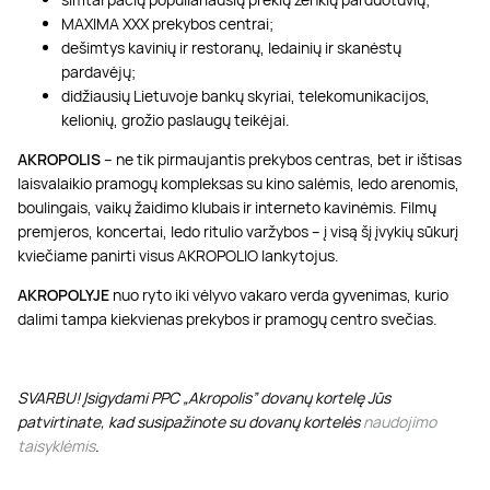
MAXIMA XXX prekybos centrai;
dešimtys kavinių ir restoranų, ledainių ir skanėstų
pardavėjų;
didžiausių Lietuvoje bankų skyriai, telekomunikacijos,
kelionių, grožio paslaugų teikėjai.
AKROPOLIS
– ne tik pirmaujantis prekybos centras, bet ir ištisas
laisvalaikio pramogų kompleksas su kino salėmis, ledo arenomis,
boulingais, vaikų žaidimo klubais ir interneto kavinėmis. Filmų
premjeros, koncertai, ledo ritulio varžybos – į visą šį įvykių sūkurį
kviečiame panirti visus AKROPOLIO lankytojus.
AKROPOLYJE
nuo ryto iki vėlyvo vakaro verda gyvenimas, kurio
dalimi tampa kiekvienas prekybos ir pramogų centro svečias.
SVARBU! Įsigydami PPC „Akropolis” dovanų kortelę Jūs
patvirtinate, kad susipažinote su dovanų kortelės
naudojimo
taisyklėmis
.