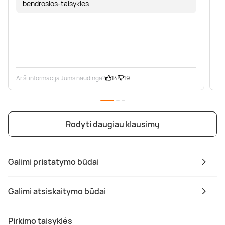
bendrosios-taisykles
Ar ši informacija Jums naudinga?
14
19
Ar
Rodyti daugiau klausimų
Galimi pristatymo būdai
Galimi atsiskaitymo būdai
Pirkimo taisyklės