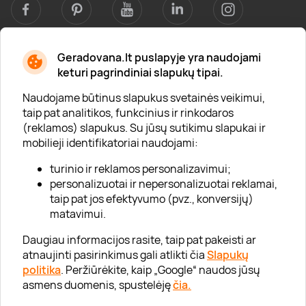
Geradovana.lt puslapyje yra naudojami
Apie mus
keturi pagrindiniai slapukų tipai.
Apie „Gera Dovana“
Naudojame būtinus slapukus svetainės veikimui,
taip pat analitikos, funkcinius ir rinkodaros
Lojalumo klubas
(reklamos) slapukus. Su jūsų sutikimu slapukai ir
Karjera
mobilieji identifikatoriai naudojami:
Visi partneriai
turinio ir reklamos personalizavimui;
personalizuotai ir nepersonalizuotai reklamai,
Kontaktai
taip pat jos efektyvumo (pvz., konversijų)
Tinklaraštis
matavimui.
Daugiau informacijos rasite, taip pat pakeisti ar
atnaujinti pasirinkimus gali atlikti čia
Slapukų
Informacija
politika
. Peržiūrėkite, kaip „Google“ naudos jūsų
asmens duomenis, spustelėję
čia.
„GERA DOVANA“ GRUPĖ