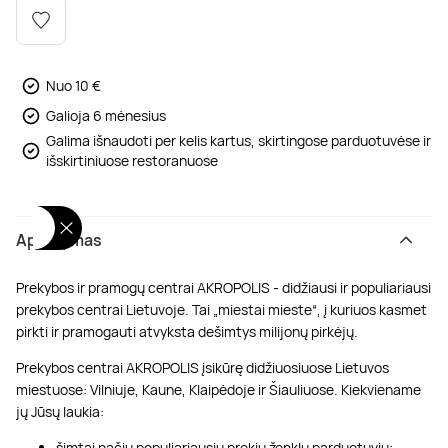
Poilsis dvaruose ir pilyse
Masažų kompleksai
Kitos vandens pramogos
Nuo 10 €
Galioja 6 mėnesius
Galima išnaudoti per kelis kartus, skirtingose parduotuvėse ir
išskirtiniuose restoranuose
Aprašymas
Prekybos ir pramogų centrai AKROPOLIS - didžiausi ir populiariausi
prekybos centrai Lietuvoje. Tai „miestai mieste“, į kuriuos kasmet
pirkti ir pramogauti atvyksta dešimtys milijonų pirkėjų.
Prekybos centrai AKROPOLIS įsikūrę didžiuosiuose Lietuvos
miestuose: Vilniuje, Kaune, Klaipėdoje ir Šiauliuose. Kiekviename
jų Jūsų laukia:
šimtai pačių populiariausių prekių ženklų parduotuvių;