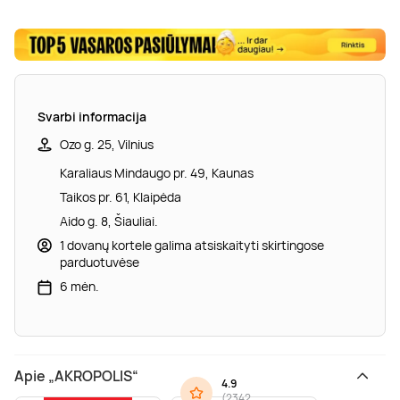
Svarbi informacija
Ozo g. 25, Vilnius
Karaliaus Mindaugo pr. 49, Kaunas
Taikos pr. 61, Klaipėda
Aido g. 8, Šiauliai.
1 dovanų kortele galima atsiskaityti skirtingose
parduotuvėse
6 mėn.
Apie „AKROPOLIS“
4.9
(
2342