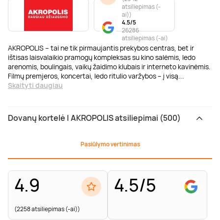
atsiliepimas (-
ai)
)
4.5/5
26286
atsiliepimas (-ai)
AKROPOLIS – tai ne tik pirmaujantis prekybos centras, bet ir
ištisas laisvalaikio pramogų kompleksas su kino salėmis, ledo
arenomis, boulingais, vaikų žaidimo klubais ir interneto kavinėmis.
Filmų premjeros, koncertai, ledo ritulio varžybos – į visą
...
Skaityti daugiau
Dovanų kortelė | AKROPOLIS atsiliepimai (500)
Pasiūlymo vertinimas
4.9
4.5/5
(2258 atsiliepimas (-ai))