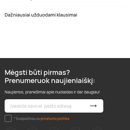
Dažniausiai užduodami klausimai
Mėgsti būti pirmas?
Prenumeruok naujienlaiškį:
Naujienos, pranešimai apie nuolaidas ir dar daugiau!
* Susipažinau su
privatumo politika