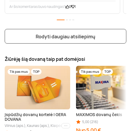
Ar šis komentaras buvo naudingas?
0
1
A
Rodyti daugiau atsiliepimų
Žiūrėję šią dovaną taip pat domėjosi
Tik pas mus
TOP
Tik pas mus
TOP
Įspūdžių dovanų kortelė | GERA
MAXIMOS dovanų čekis
DOVANA
5,00 (216)
Vilnius (aps.), Kaunas (aps.), Klaipėda (aps.), Palanga (aps.), Nida (aps.), Druskin
Kiti miestai
Nuo 5,00 €