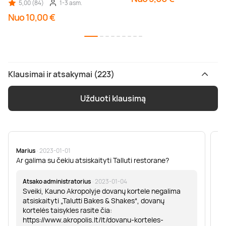
5,00 (84)
1-3 asm.
Nuo 10,00 €
Klausimai ir atsakymai (223)
Užduoti klausimą
Marius
· 2023-01-01
Sa
Ar galima su čekiu atsiskaityti Talluti restorane?
Sv
er
Atsako administratorius
· 2023-01-04
Sveiki, Kauno Akropolyje dovanų kortele negalima
atsiskaityti „Talutti Bakes & Shakes“, dovanų
kortelės taisykles rasite čia:
https://www.akropolis.lt/lt/dovanu-korteles-