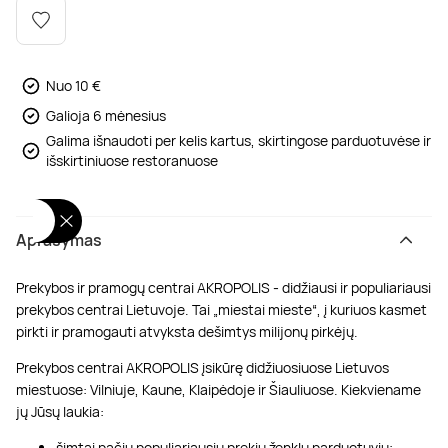
Poilsis dvaruose ir pilyse
Masažų kompleksai
Kitos vandens pramogos
Nuo 10 €
Galioja 6 mėnesius
Galima išnaudoti per kelis kartus, skirtingose parduotuvėse ir
išskirtiniuose restoranuose
Aprašymas
Prekybos ir pramogų centrai AKROPOLIS - didžiausi ir populiariausi
prekybos centrai Lietuvoje. Tai „miestai mieste“, į kuriuos kasmet
pirkti ir pramogauti atvyksta dešimtys milijonų pirkėjų.
Prekybos centrai AKROPOLIS įsikūrę didžiuosiuose Lietuvos
miestuose: Vilniuje, Kaune, Klaipėdoje ir Šiauliuose. Kiekviename
jų Jūsų laukia:
šimtai pačių populiariausių prekių ženklų parduotuvių;