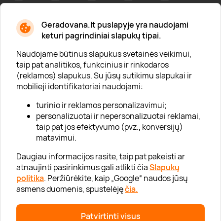
Geradovana.lt puslapyje yra naudojami
Apie mus
keturi pagrindiniai slapukų tipai.
Apie „Gera Dovana“
Naudojame būtinus slapukus svetainės veikimui,
taip pat analitikos, funkcinius ir rinkodaros
Lojalumo klubas
(reklamos) slapukus. Su jūsų sutikimu slapukai ir
Karjera
mobilieji identifikatoriai naudojami:
Visi partneriai
turinio ir reklamos personalizavimui;
personalizuotai ir nepersonalizuotai reklamai,
Kontaktai
taip pat jos efektyvumo (pvz., konversijų)
Tinklaraštis
matavimui.
Daugiau informacijos rasite, taip pat pakeisti ar
atnaujinti pasirinkimus gali atlikti čia
Slapukų
Informacija
politika
. Peržiūrėkite, kaip „Google“ naudos jūsų
asmens duomenis, spustelėję
čia.
„GERA DOVANA“ GRUPĖ
Patvirtinti visus