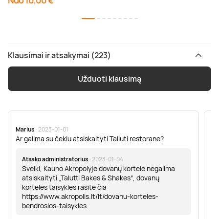
Nuo 10,00 €
Klausimai ir atsakymai (223)
Užduoti klausimą
Marius
· 2023-01-01
Sa
Ar galima su čekiu atsiskaityti Talluti restorane?
Sv
er
Atsako administratorius
· 2023-01-04
Sveiki, Kauno Akropolyje dovanų kortele negalima
atsiskaityti „Talutti Bakes & Shakes“, dovanų
kortelės taisykles rasite čia:
https://www.akropolis.lt/lt/dovanu-korteles-
bendrosios-taisykles