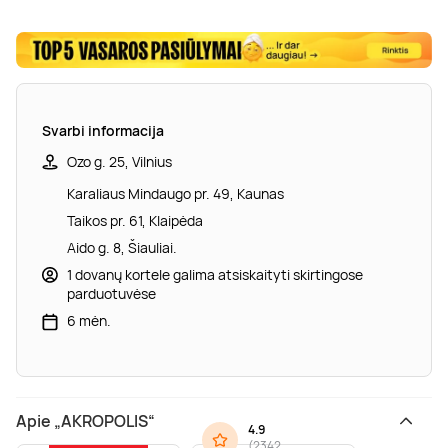
Svarbi informacija
Ozo g. 25, Vilnius
Karaliaus Mindaugo pr. 49, Kaunas
Taikos pr. 61, Klaipėda
Aido g. 8, Šiauliai.
1 dovanų kortele galima atsiskaityti skirtingose
parduotuvėse
6 mėn.
Apie „AKROPOLIS“
4.9
(
2342