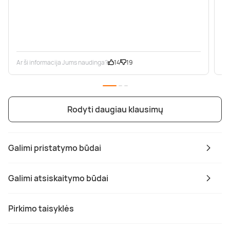
Ar ši informacija Jums naudinga?
14
19
Ar
Rodyti daugiau klausimų
Galimi pristatymo būdai
Galimi atsiskaitymo būdai
Pirkimo taisyklės