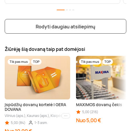
Rodyti daugiau atsiliepimų
Žiūrėję šią dovaną taip pat domėjosi
Tik pas mus
TOP
Tik pas mus
TOP
Įspūdžių dovanų kortelė | GERA
MAXIMOS dovanų čekis
DOVANA
5,00 (216)
Vilnius (aps.), Kaunas (aps.), Klaipėda (aps.), Palanga (aps.), Nida (aps.), Druskin
Kiti miestai
Nuo 5,00 €
5,00 (84)
1-3 asm.