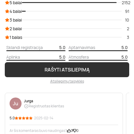
5 balai
2152
4 balai
91
3 balai
10
2 balai
2
1 balas
3
Sklandi registracija
5.0
Aptarnavimas
5.0
Aplinka
5.0
Atmosfera
5.0
RAŠYTI ATSILIEPIMĄ
Atsiliepimų taisyklės
Jurga
Ju
Registruotas klientas
5.0
· 2025-02-14
5
Ar šis komentaras buvo naudingas?
0
0
A