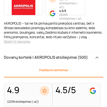
atsiliepimas (-
ai)
)
4.5/5
26286
atsiliepimas (-ai)
AKROPOLIS – tai ne tik pirmaujantis prekybos centras, bet ir
ištisas laisvalaikio pramogų kompleksas su kino salėmis, ledo
arenomis, boulingais, vaikų žaidimo klubais ir interneto kavinėmis.
Filmų premjeros, koncertai, ledo ritulio varžybos – į visą
...
Skaityti daugiau
Dovanų kortelė | AKROPOLIS atsiliepimai (500)
Pasiūlymo vertinimas
4.9
4.5/5
(2258 atsiliepimas (-ai))