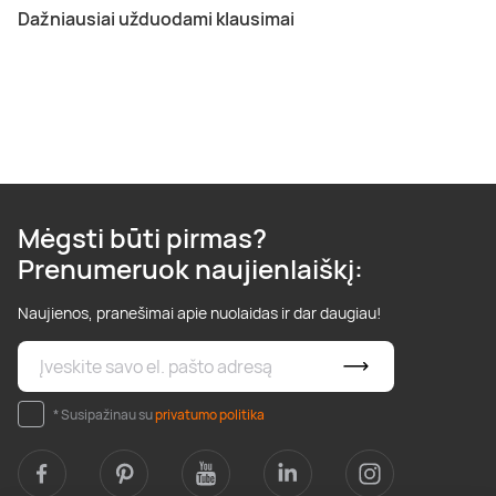
Dažniausiai užduodami klausimai
Mėgsti būti pirmas?
Prenumeruok naujienlaiškį:
Naujienos, pranešimai apie nuolaidas ir dar daugiau!
* Susipažinau su
privatumo politika