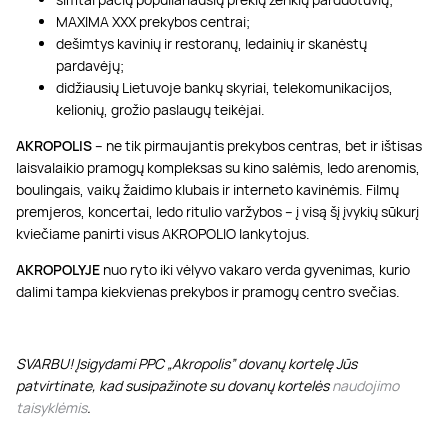
MAXIMA XXX prekybos centrai;
dešimtys kavinių ir restoranų, ledainių ir skanėstų
pardavėjų;
didžiausių Lietuvoje bankų skyriai, telekomunikacijos,
kelionių, grožio paslaugų teikėjai.
AKROPOLIS
– ne tik pirmaujantis prekybos centras, bet ir ištisas
laisvalaikio pramogų kompleksas su kino salėmis, ledo arenomis,
boulingais, vaikų žaidimo klubais ir interneto kavinėmis. Filmų
premjeros, koncertai, ledo ritulio varžybos – į visą šį įvykių sūkurį
kviečiame panirti visus AKROPOLIO lankytojus.
AKROPOLYJE
nuo ryto iki vėlyvo vakaro verda gyvenimas, kurio
dalimi tampa kiekvienas prekybos ir pramogų centro svečias.
SVARBU! Įsigydami PPC „Akropolis” dovanų kortelę Jūs
patvirtinate, kad susipažinote su dovanų kortelės
naudojimo
taisyklėmis
.