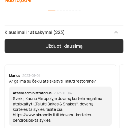
Nuo 10,00 €
Klausimai ir atsakymai (223)
Užduoti klausimą
Marius
· 2023-01-01
Sa
Ar galima su čekiu atsiskaityti Talluti restorane?
Sv
er
Atsako administratorius
· 2023-01-04
Sveiki, Kauno Akropolyje dovanų kortele negalima
atsiskaityti „Talutti Bakes & Shakes“, dovanų
kortelės taisykles rasite čia:
https://www.akropolis.lt/lt/dovanu-korteles-
bendrosios-taisykles