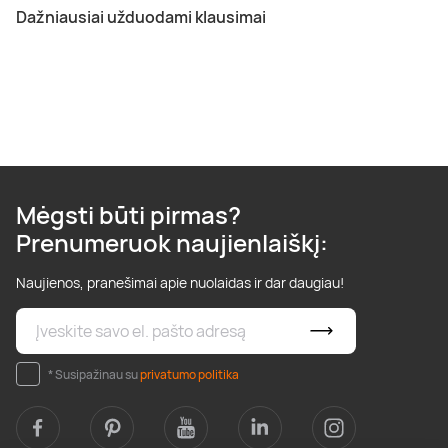
Dažniausiai užduodami klausimai
Mėgsti būti pirmas?
Prenumeruok naujienlaiškį:
Naujienos, pranešimai apie nuolaidas ir dar daugiau!
* Susipažinau su
privatumo politika