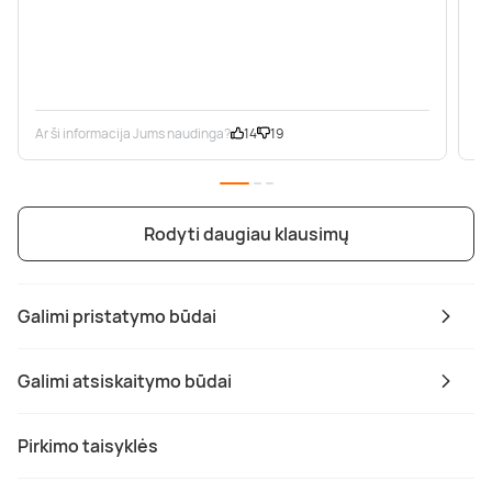
Ar ši informacija Jums naudinga?
14
19
Ar
Rodyti daugiau klausimų
Galimi pristatymo būdai
Galimi atsiskaitymo būdai
Pirkimo taisyklės