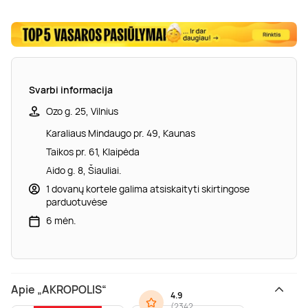
Svarbi informacija
Ozo g. 25, Vilnius
Karaliaus Mindaugo pr. 49, Kaunas
Taikos pr. 61, Klaipėda
Aido g. 8, Šiauliai.
1 dovanų kortele galima atsiskaityti skirtingose
parduotuvėse
6 mėn.
Apie „AKROPOLIS“
4.9
(
2342