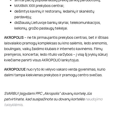
MAXIMA XXX prekybos centrai;
dešimtys kavinių ir restoranų, ledainių ir skanėstų
pardavėjų;
didžiausių Lietuvoje bankų skyriai, telekomunikacijos,
kelionių, grožio paslaugų teikėjai.
AKROPOLIS
– ne tik pirmaujantis prekybos centras, bet ir ištisas
laisvalaikio pramogų kompleksas su kino salėmis, ledo arenomis,
boulingais, vaikų žaidimo klubais ir interneto kavinėmis. Filmų
premjeros, koncertai, ledo ritulio varžybos – į visą šį įvykių sūkurį
kviečiame panirti visus AKROPOLIO lankytojus.
AKROPOLYJE
nuo ryto iki vėlyvo vakaro verda gyvenimas, kurio
dalimi tampa kiekvienas prekybos ir pramogų centro svečias.
SVARBU! Įsigydami PPC „Akropolis” dovanų kortelę Jūs
patvirtinate, kad susipažinote su dovanų kortelės
naudojimo
taisyklėmis
.