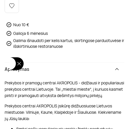
Poilsis dvaruose ir pilyse
Masažų kompleksai
Kitos vandens pramogos
Nuo 10 €
Galioja 6 mėnesius
Galima išnaudoti per kelis kartus, skirtingose parduotuvėse ir
išskirtiniuose restoranuose
Aprašymas
Prekybos ir pramogų centrai AKROPOLIS - didžiausi ir populiariausi
prekybos centrai Lietuvoje. Tai „miestai mieste“, į kuriuos kasmet
pirkti ir pramogauti atvyksta dešimtys milijonų pirkėjų.
Prekybos centrai AKROPOLIS įsikūrę didžiuosiuose Lietuvos
miestuose: Vilniuje, Kaune, Klaipėdoje ir Šiauliuose. Kiekviename
jų Jūsų laukia:
šimtai pačių populiariausių prekių ženklų parduotuvių;