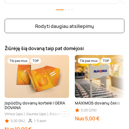
Rodyti daugiau atsiliepimų
Žiūrėję šią dovaną taip pat domėjosi
Tik pas mus
TOP
Tik pas mus
TOP
Įspūdžių dovanų kortelė | GERA
MAXIMOS dovanų čekis
DOVANA
5,00 (216)
Vilnius (aps.), Kaunas (aps.), Klaipėda (aps.), Palanga (aps.), Nida (aps.), Druskin
Kiti miestai
Nuo 5,00 €
5,00 (84)
1-3 asm.