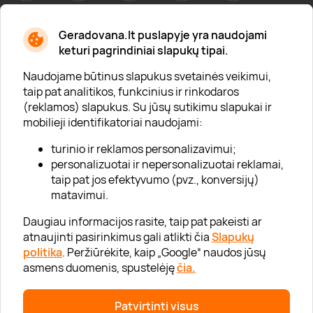
Geradovana.lt puslapyje yra naudojami
Apie mus
keturi pagrindiniai slapukų tipai.
Apie „Gera Dovana“
Naudojame būtinus slapukus svetainės veikimui,
taip pat analitikos, funkcinius ir rinkodaros
Lojalumo klubas
(reklamos) slapukus. Su jūsų sutikimu slapukai ir
Karjera
mobilieji identifikatoriai naudojami:
Visi partneriai
turinio ir reklamos personalizavimui;
personalizuotai ir nepersonalizuotai reklamai,
Kontaktai
taip pat jos efektyvumo (pvz., konversijų)
Tinklaraštis
matavimui.
Daugiau informacijos rasite, taip pat pakeisti ar
atnaujinti pasirinkimus gali atlikti čia
Slapukų
Informacija
politika
. Peržiūrėkite, kaip „Google“ naudos jūsų
asmens duomenis, spustelėję
čia.
„GERA DOVANA“ GRUPĖ
Patvirtinti visus