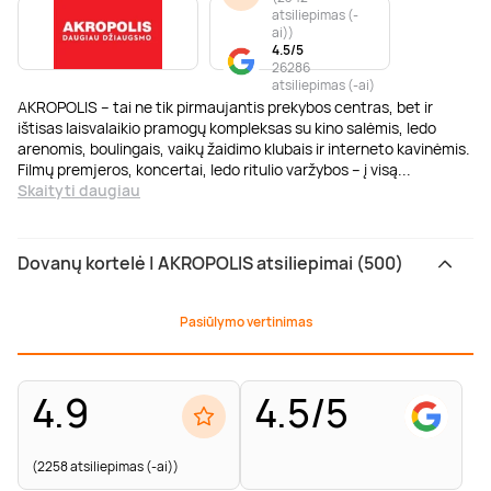
atsiliepimas (-
ai)
)
4.5/5
26286
atsiliepimas (-ai)
AKROPOLIS – tai ne tik pirmaujantis prekybos centras, bet ir
ištisas laisvalaikio pramogų kompleksas su kino salėmis, ledo
arenomis, boulingais, vaikų žaidimo klubais ir interneto kavinėmis.
Filmų premjeros, koncertai, ledo ritulio varžybos – į visą
...
Skaityti daugiau
Dovanų kortelė | AKROPOLIS atsiliepimai (500)
Pasiūlymo vertinimas
4.9
4.5/5
(2258 atsiliepimas (-ai))