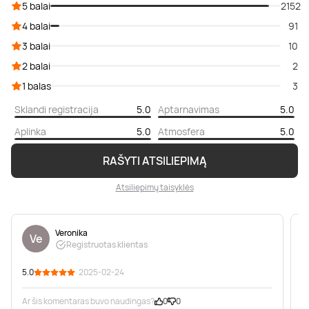
5 balai
2152
4 balai
91
3 balai
10
2 balai
2
1 balas
3
Sklandi registracija
5.0
Aptarnavimas
5.0
Aplinka
5.0
Atmosfera
5.0
RAŠYTI ATSILIEPIMĄ
Atsiliepimų taisyklės
Veronika
Ve
Registruotas klientas
5.0
· 2025-02-24
5
Ar šis komentaras buvo naudingas?
0
0
A