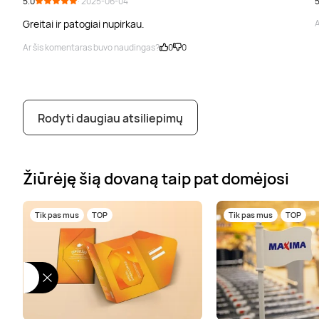
5.0
· 2025-06-04
5
Greitai ir patogiai nupirkau.
A
Ar šis komentaras buvo naudingas?
0
0
Rodyti daugiau atsiliepimų
Žiūrėję šią dovaną taip pat domėjosi
Tik pas mus
TOP
Tik pas mus
TOP