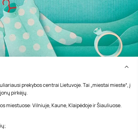
iariausi prekybos centrai Lietuvoje. Tai „miestai mieste“, į
jonų pirkėjų.
s miestuose: Vilniuje, Kaune, Klaipėdoje ir Šiauliuose.
vių;