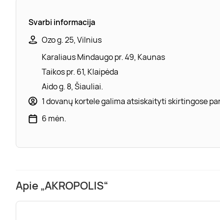
Svarbi informacija
Ozo g. 25, Vilnius
Karaliaus Mindaugo pr. 49, Kaunas
Taikos pr. 61, Klaipėda
Aido g. 8, Šiauliai.
1 dovanų kortele galima atsiskaityti skirtingose 
6 mėn.
Apie „AKROPOLIS“