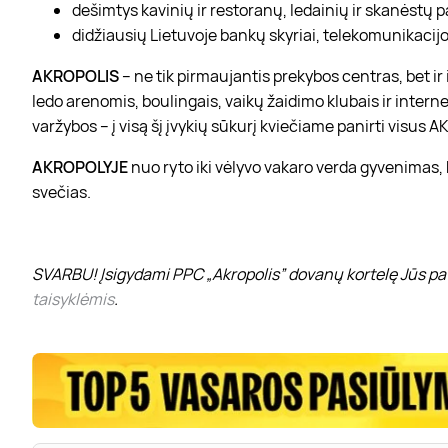
dešimtys kavinių ir restoranų, ledainių ir skanėstų 
didžiausių Lietuvoje bankų skyriai, telekomunikacijos
AKROPOLIS
– ne tik pirmaujantis prekybos centras, bet i
ledo arenomis, boulingais, vaikų žaidimo klubais ir interne
varžybos – į visą šį įvykių sūkurį kviečiame panirti visus
AKROPOLYJE
nuo ryto iki vėlyvo vakaro verda gyvenimas,
svečias.
SVARBU! Įsigydami PPC „Akropolis” dovanų kortelę Jūs pat
taisyklėmis
.