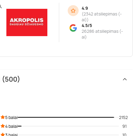
,
4.9
(
2342 atsiliepimas (-
ai)
)
4.5/5
26286 atsiliepimas (-
ai)
i (500)
5 balai
2152
4 balai
91
3 balai
10