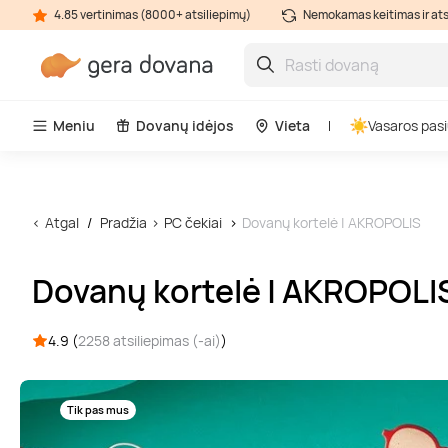
4.85 vertinimas (8000+ atsiliepimų)
Nemokamas keitimas ir at
Meniu
Dovanų idėjos
Vieta
Vasaros pasi
Atgal
Pradžia
PC čekiai
Dovanų kortelė | AKROPOLIS
Dovanų kortelė | AKROPOLI
4.9 (
2258 atsiliepimas (-ai)
)
Tik pas mus