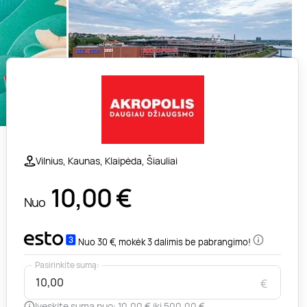
Vilnius, Kaunas, Klaipėda, Šiauliai
10,00
€
Nuo
Nuo 30 €, mokėk 3 dalimis be pabrangimo!
Pasirinkite sumą:
€
Įveskite sumą nuo: 10,00 € iki 500,00 €