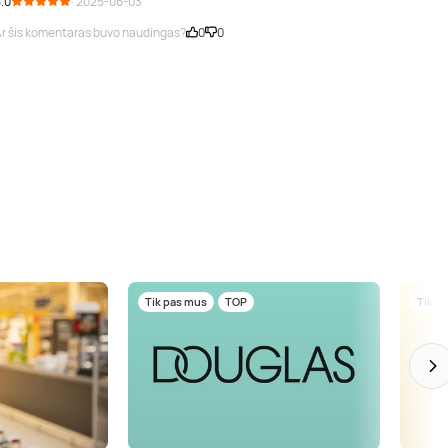
.0
· 2025-06-03
r šis komentaras buvo naudingas?
0
0
Tik pas mus
TOP
Tik p