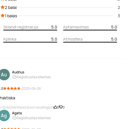
2 balai
2
1 balas
3
Sklandi registracija
5.0
Aptarnavimas
5.0
Aplinka
5.0
Atmosfera
5.0
Audrius
Au
Registruotas klientas
.0
· 2025-06-06
Praktiska
r šis komentaras buvo naudingas?
0
0
Agata
Ag
Registruotas klientas