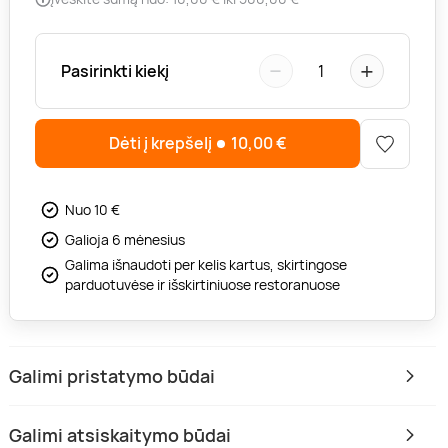
−
+
Pasirinkti kiekį
1
Dėti į krepšelį
10,00
€
Nuo 10 €
Galioja 6 mėnesius
Galima išnaudoti per kelis kartus, skirtingose
parduotuvėse ir išskirtiniuose restoranuose
Galimi pristatymo būdai
Galimi atsiskaitymo būdai