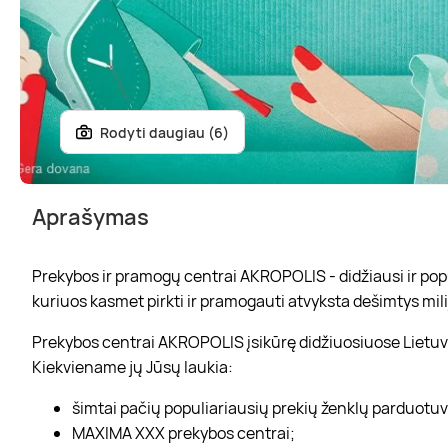
Rodyti daugiau (6)
Aprašymas
Prekybos ir pramogų centrai AKROPOLIS - didžiausi ir popul
kuriuos kasmet pirkti ir pramogauti atvyksta dešimtys mili
Prekybos centrai AKROPOLIS įsikūrę didžiuosiuose Lietuvo
Kiekviename jų Jūsų laukia:
šimtai pačių populiariausių prekių ženklų parduotu
MAXIMA XXX prekybos centrai;