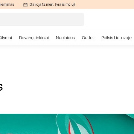
siėmimas
Galioja 12 mėn. (yra išimčių)
ūlymai
Dovanų rinkiniai
Nuolaidos
Outlet
Poilsis Lietuvoje
S