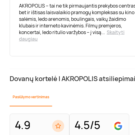
AKROPOLIS – tai ne tik pirmaujantis prekybos centras
bet ir ištisas laisvalaikio pramogų kompleksas su kino
salėmis, ledo arenomis, boulingais, vaikų žaidimo
klubais ir interneto kavinėmis. Filmų premjeros,
koncertai, ledo ritulio varžybos – į visą
...
Skaityti
daugiau
Dovanų kortelė | AKROPOLIS atsiliepima
Pasiūlymo vertinimas
4.9
4.5/5