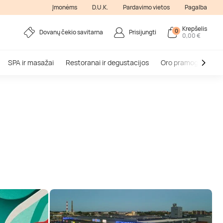
Įmonėms
D.U.K.
Pardavimo vietos
Pagalba
Krepšelis
0
Dovanų čekio savitarna
Prisijungti
0,00 €
SPA ir masažai
Restoranai ir degustacijos
Oro pramogos
V