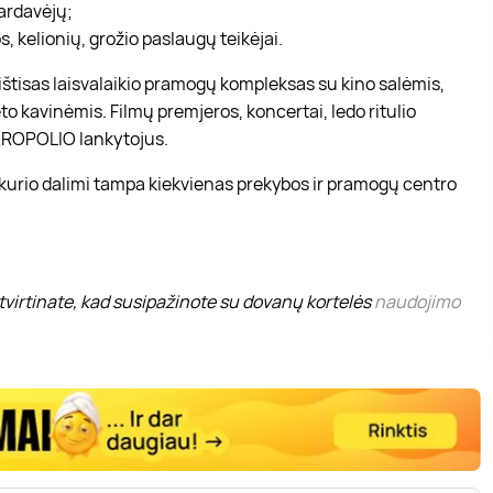
pardavėjų;
, kelionių, grožio paslaugų teikėjai.
r ištisas laisvalaikio pramogų kompleksas su kino salėmis,
to kavinėmis. Filmų premjeros, koncertai, ledo ritulio
 AKROPOLIO lankytojus.
 kurio dalimi tampa kiekvienas prekybos ir pramogų centro
virtinate, kad susipažinote su dovanų kortelės
naudojimo