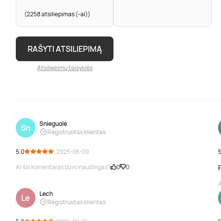
(2258 atsiliepimas (-ai))
RAŠYTI ATSILIEPIMĄ
Atsiliepimų taisyklės
Snieguolė
Sn
Registruotas klientas
5.0
· 2025-06-09
5
Ar šis komentaras buvo naudingas?
0
0
A
Lech
Le
Registruotas klientas