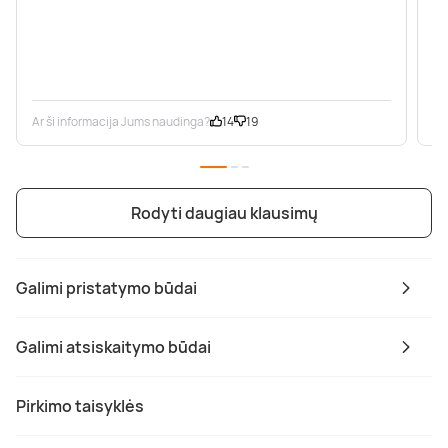
Ar ši informacija Jums naudinga?
14
19
Ar
Rodyti daugiau klausimų
Galimi pristatymo būdai
Galimi atsiskaitymo būdai
Pirkimo taisyklės