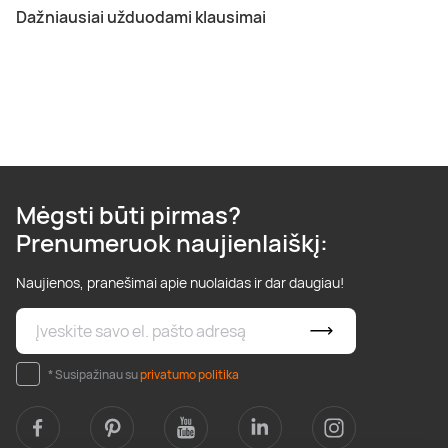
Dažniausiai užduodami klausimai
Mėgsti būti pirmas?
Prenumeruok naujienlaiškį:
Naujienos, pranešimai apie nuolaidas ir dar daugiau!
* Susipažinau su
privatumo politika