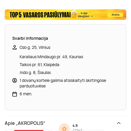
Svarbi informacija
Ozo g. 25, Vilnius
Karaliaus Mindaugo pr. 49, Kaunas
Taikos pr. 61, Klaipėda
Aido g. 8, Šiauliai.
1 dovanų kortele galima atsiskaityti skirtingose
parduotuvėse
6 mėn.
Apie „AKROPOLIS“
4.9
(
2342