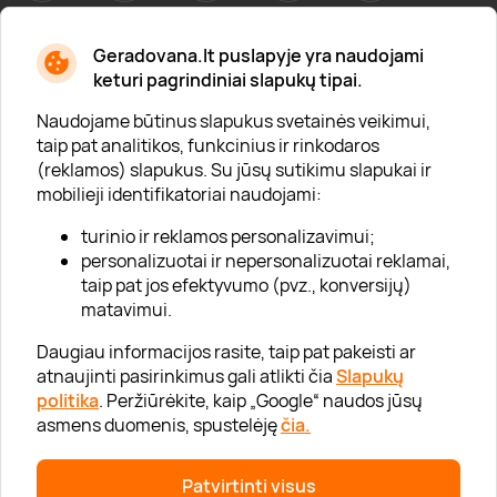
Geradovana.lt puslapyje yra naudojami
Apie mus
keturi pagrindiniai slapukų tipai.
Apie „Gera Dovana“
Naudojame būtinus slapukus svetainės veikimui,
taip pat analitikos, funkcinius ir rinkodaros
Lojalumo klubas
(reklamos) slapukus. Su jūsų sutikimu slapukai ir
Karjera
mobilieji identifikatoriai naudojami:
Visi partneriai
turinio ir reklamos personalizavimui;
personalizuotai ir nepersonalizuotai reklamai,
Kontaktai
taip pat jos efektyvumo (pvz., konversijų)
Tinklaraštis
matavimui.
Daugiau informacijos rasite, taip pat pakeisti ar
atnaujinti pasirinkimus gali atlikti čia
Slapukų
Informacija
politika
. Peržiūrėkite, kaip „Google“ naudos jūsų
asmens duomenis, spustelėję
čia.
„GERA DOVANA“ GRUPĖ
Patvirtinti visus