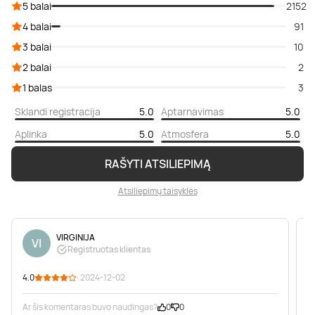
5 balai
2152
4 balai
91
3 balai
10
2 balai
2
1 balas
3
Sklandi registracija
5.0
Aptarnavimas
5.0
Aplinka
5.0
Atmosfera
5.0
RAŠYTI ATSILIEPIMĄ
Atsiliepimų taisyklės
VIRGINIJA
VI
Registruotas klientas
4.0
· 2024-12-02
5
Ar šis komentaras buvo naudingas?
0
0
A