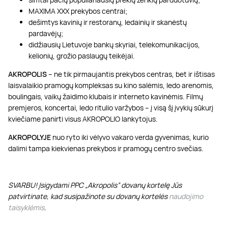
MAXIMA XXX prekybos centrai;
dešimtys kavinių ir restoranų, ledainių ir skanėstų
pardavėjų;
didžiausių Lietuvoje bankų skyriai, telekomunikacijos,
kelionių, grožio paslaugų teikėjai.
AKROPOLIS
– ne tik pirmaujantis prekybos centras, bet ir ištisas
laisvalaikio pramogų kompleksas su kino salėmis, ledo arenomis,
boulingais, vaikų žaidimo klubais ir interneto kavinėmis. Filmų
premjeros, koncertai, ledo ritulio varžybos – į visą šį įvykių sūkurį
kviečiame panirti visus AKROPOLIO lankytojus.
AKROPOLYJE
nuo ryto iki vėlyvo vakaro verda gyvenimas, kurio
dalimi tampa kiekvienas prekybos ir pramogų centro svečias.
SVARBU! Įsigydami PPC „Akropolis” dovanų kortelę Jūs
patvirtinate, kad susipažinote su dovanų kortelės
naudojimo
taisyklėmis
.