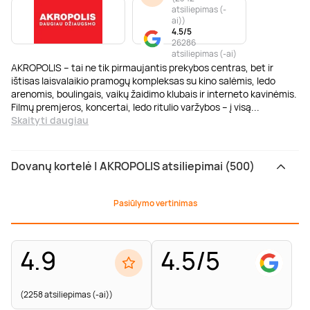
atsiliepimas (-
ai)
)
4.5/5
26286
atsiliepimas (-ai)
AKROPOLIS – tai ne tik pirmaujantis prekybos centras, bet ir
ištisas laisvalaikio pramogų kompleksas su kino salėmis, ledo
arenomis, boulingais, vaikų žaidimo klubais ir interneto kavinėmis.
Filmų premjeros, koncertai, ledo ritulio varžybos – į visą
...
Skaityti daugiau
Dovanų kortelė | AKROPOLIS atsiliepimai (500)
Pasiūlymo vertinimas
4.9
4.5/5
(2258 atsiliepimas (-ai))