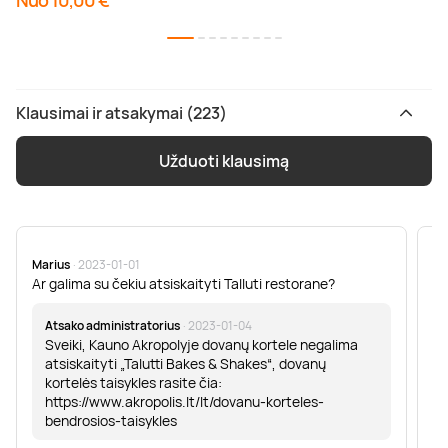
Nuo 10,00 €
Klausimai ir atsakymai (223)
Užduoti klausimą
Marius
· 2023-01-01
Sa
Ar galima su čekiu atsiskaityti Talluti restorane?
Sv
er
Atsako administratorius
· 2023-01-04
Sveiki, Kauno Akropolyje dovanų kortele negalima
atsiskaityti „Talutti Bakes & Shakes“, dovanų
kortelės taisykles rasite čia:
https://www.akropolis.lt/lt/dovanu-korteles-
bendrosios-taisykles