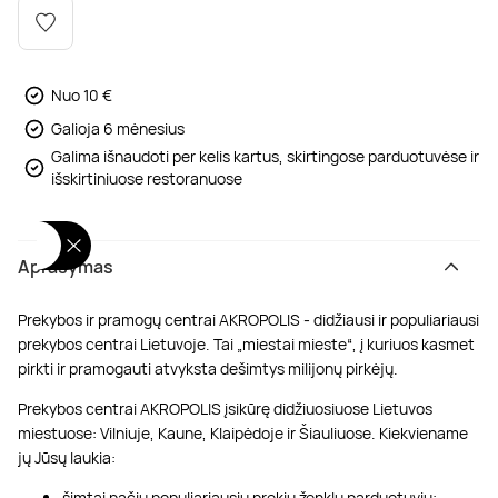
Poilsis dvaruose ir pilyse
Masažų kompleksai
Kitos vandens pramogos
Nuo 10 €
Galioja 6 mėnesius
Galima išnaudoti per kelis kartus, skirtingose parduotuvėse ir
išskirtiniuose restoranuose
Aprašymas
Prekybos ir pramogų centrai AKROPOLIS - didžiausi ir populiariausi
prekybos centrai Lietuvoje. Tai „miestai mieste“, į kuriuos kasmet
pirkti ir pramogauti atvyksta dešimtys milijonų pirkėjų.
Prekybos centrai AKROPOLIS įsikūrę didžiuosiuose Lietuvos
miestuose: Vilniuje, Kaune, Klaipėdoje ir Šiauliuose. Kiekviename
jų Jūsų laukia:
šimtai pačių populiariausių prekių ženklų parduotuvių;