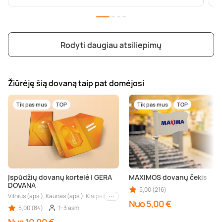
Rodyti daugiau atsiliepimų
Žiūrėję šią dovaną taip pat domėjosi
Tik pas mus
TOP
Tik pas mus
TOP
Įspūdžių dovanų kortelė | GERA
MAXIMOS dovanų čekis
DOVANA
5,00 (216)
Vilnius (aps.), Kaunas (aps.), Klaipėda (aps.), Palanga (aps.), Nida (aps.), Druskin
Kiti miestai
Nuo 5,00 €
5,00 (84)
1-3 asm.