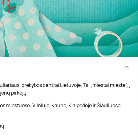
iariausi prekybos centrai Lietuvoje. Tai „miestai mieste“, į
jonų pirkėjų.
s miestuose: Vilniuje, Kaune, Klaipėdoje ir Šiauliuose.
vių;