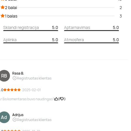
2 balai
2
1 balas
3
Sklandi registracija
5.0
Aptarnavimas
5.0
Aplinka
5.0
Atmosfera
5.0
Rasa B.
RB
Registruotas klientas
.0
· 2025-02-01
r šis komentaras buvo naudingas?
0
0
Adrijus
Ad
Registruotas klientas