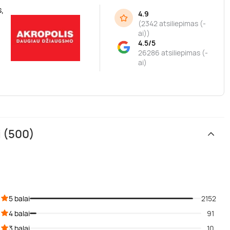
,
4.9
(
2342 atsiliepimas (-
ai)
)
4.5/5
26286 atsiliepimas (-
ai)
i (500)
5 balai
2152
4 balai
91
3 balai
10