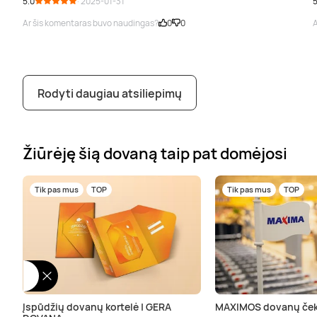
5.0
· 2025-01-31
5
Ar šis komentaras buvo naudingas?
0
0
A
Rodyti daugiau atsiliepimų
Žiūrėję šią dovaną taip pat domėjosi
Tik pas mus
TOP
Tik pas mus
TOP
Įspūdžių dovanų kortelė | GERA
MAXIMOS dovanų ček