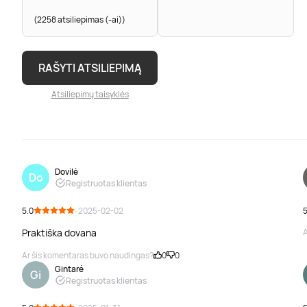
(2258 atsiliepimas (-ai))
RAŠYTI ATSILIEPIMĄ
Atsiliepimų taisyklės
Dovilė
Do
Registruotas klientas
5.0
· 2025-02-02
5
Praktiška dovana
A
Ar šis komentaras buvo naudingas?
0
0
Gintarė
Gi
Registruotas klientas