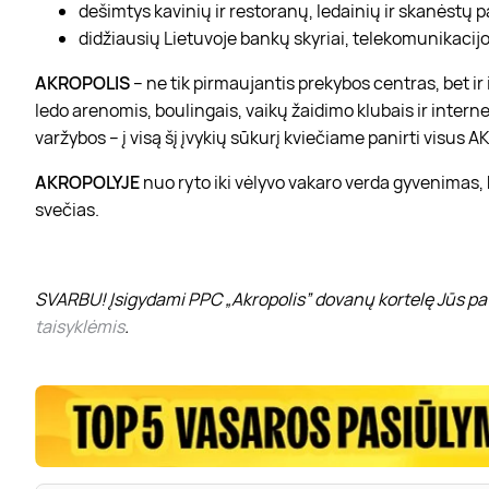
dešimtys kavinių ir restoranų, ledainių ir skanėstų 
didžiausių Lietuvoje bankų skyriai, telekomunikacijos
AKROPOLIS
– ne tik pirmaujantis prekybos centras, bet i
ledo arenomis, boulingais, vaikų žaidimo klubais ir interne
varžybos – į visą šį įvykių sūkurį kviečiame panirti visus
AKROPOLYJE
nuo ryto iki vėlyvo vakaro verda gyvenimas,
svečias.
SVARBU! Įsigydami PPC „Akropolis” dovanų kortelę Jūs pat
taisyklėmis
.