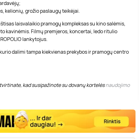
pardavėjų;
, kelionių, grožio paslaugų teikėjai.
r ištisas laisvalaikio pramogų kompleksas su kino salėmis,
to kavinėmis. Filmų premjeros, koncertai, ledo ritulio
 AKROPOLIO lankytojus.
 kurio dalimi tampa kiekvienas prekybos ir pramogų centro
virtinate, kad susipažinote su dovanų kortelės
naudojimo