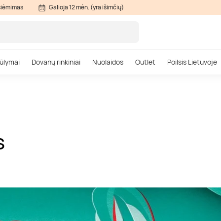
siėmimas
Galioja 12 mėn. (yra išimčių)
ūlymai
Dovanų rinkiniai
Nuolaidos
Outlet
Poilsis Lietuvoje
S