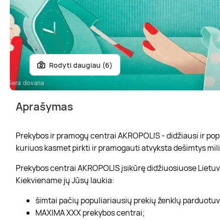
Rodyti daugiau (6)
Aprašymas
Prekybos ir pramogų centrai AKROPOLIS - didžiausi ir popul
kuriuos kasmet pirkti ir pramogauti atvyksta dešimtys mili
Prekybos centrai AKROPOLIS įsikūrę didžiuosiuose Lietuvo
Kiekviename jų Jūsų laukia:
šimtai pačių populiariausių prekių ženklų parduotu
MAXIMA XXX prekybos centrai;