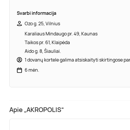
Svarbi informacija
Ozo g. 25, Vilnius
Karaliaus Mindaugo pr. 49, Kaunas
Taikos pr. 61, Klaipėda
Aido g. 8, Šiauliai.
1 dovanų kortele galima atsiskaityti skirtingose 
6 mėn.
Apie „AKROPOLIS“