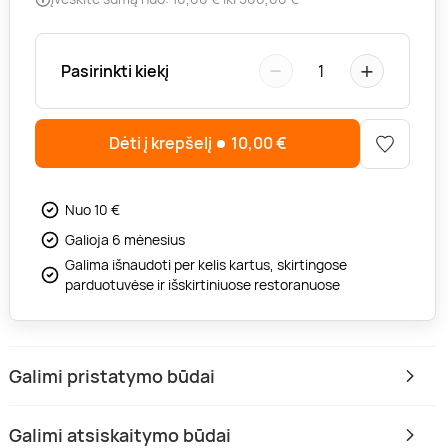
−
+
Pasirinkti kiekį
1
Dėti į krepšelį
10,00
€
Nuo 10 €
Galioja 6 mėnesius
Galima išnaudoti per kelis kartus, skirtingose
parduotuvėse ir išskirtiniuose restoranuose
Galimi pristatymo būdai
Galimi atsiskaitymo būdai