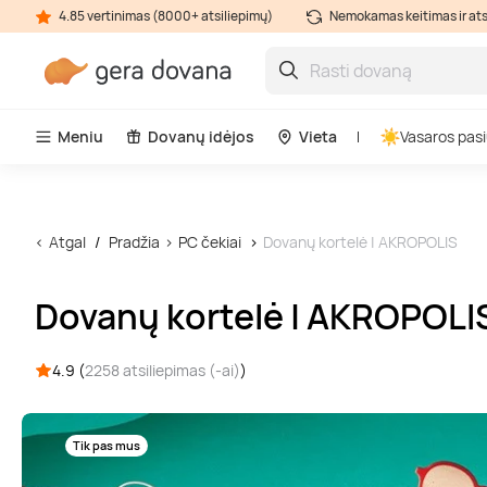
4.85 vertinimas (8000+ atsiliepimų)
Nemokamas keitimas ir at
Meniu
Dovanų idėjos
Vieta
Vasaros pasi
Atgal
Pradžia
PC čekiai
Dovanų kortelė | AKROPOLIS
Dovanų kortelė | AKROPOLI
4.9 (
2258 atsiliepimas (-ai)
)
Tik pas mus