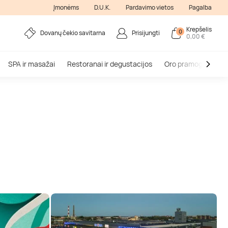
Įmonėms
D.U.K.
Pardavimo vietos
Pagalba
Krepšelis
0
Dovanų čekio savitarna
Prisijungti
0,00 €
SPA ir masažai
Restoranai ir degustacijos
Oro pramogos
V