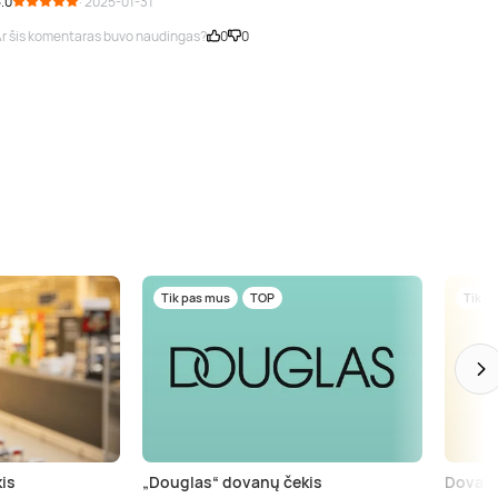
.0
· 2025-01-31
r šis komentaras buvo naudingas?
0
0
Tik pas mus
TOP
Tik p
is
„Douglas“ dovanų čekis
Dovanų