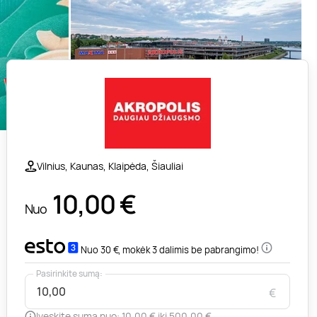
Vilnius, Kaunas, Klaipėda, Šiauliai
10,00
€
Nuo
Nuo 30 €, mokėk 3 dalimis be pabrangimo!
Pasirinkite sumą:
€
Įveskite sumą nuo: 10,00 € iki 500,00 €