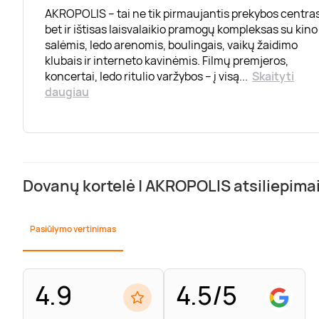
AKROPOLIS – tai ne tik pirmaujantis prekybos centras
bet ir ištisas laisvalaikio pramogų kompleksas su kino
salėmis, ledo arenomis, boulingais, vaikų žaidimo
klubais ir interneto kavinėmis. Filmų premjeros,
koncertai, ledo ritulio varžybos – į visą
...
Skaityti
daugiau
Dovanų kortelė | AKROPOLIS atsiliepima
Pasiūlymo vertinimas
4.9
4.5/5