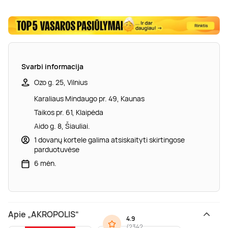
Svarbi informacija
Ozo g. 25, Vilnius
Karaliaus Mindaugo pr. 49, Kaunas
Taikos pr. 61, Klaipėda
Aido g. 8, Šiauliai.
1 dovanų kortele galima atsiskaityti skirtingose
parduotuvėse
6 mėn.
Apie „AKROPOLIS“
4.9
(
2342