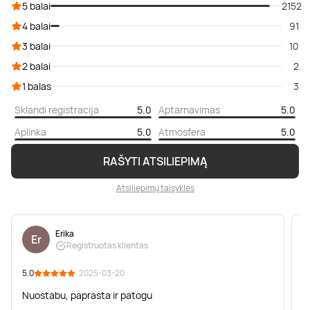
5 balai
2152
4 balai
91
3 balai
10
2 balai
2
1 balas
3
Sklandi registracija
5.0
Aptarnavimas
5.0
Aplinka
5.0
Atmosfera
5.0
RAŠYTI ATSILIEPIMĄ
Atsiliepimų taisyklės
Erika
Er
Registruotas klientas
5.0
· 2025-03-20
5
Nuostabu, paprasta ir patogu