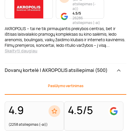
atsiliepimas (-
ai)
)
4.5/5
26286
atsiliepimas (-ai)
AKROPOLIS – tai ne tik pirmaujantis prekybos centras, bet ir
ištisas laisvalaikio pramogų kompleksas su kino salėmis, ledo
arenomis, boulingais, vaikų žaidimo klubais ir interneto kavinėmis.
Filmų premjeros, koncertai, ledo ritulio varžybos – į visą
...
Skaityti daugiau
Dovanų kortelė | AKROPOLIS atsiliepimai (500)
Pasiūlymo vertinimas
4.9
4.5/5
(2258 atsiliepimas (-ai))