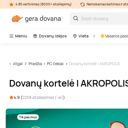
4.85 vertinimas (8000+ atsiliepimų)
Nemokamas keitimas ir at
Meniu
Dovanų idėjos
Vieta
Vasaros pasi
Atgal
Pradžia
PC čekiai
Dovanų kortelė | AKROPOLIS
Dovanų kortelė | AKROPOLI
4.9 (
2258 atsiliepimas (-ai)
)
Tik pas mus