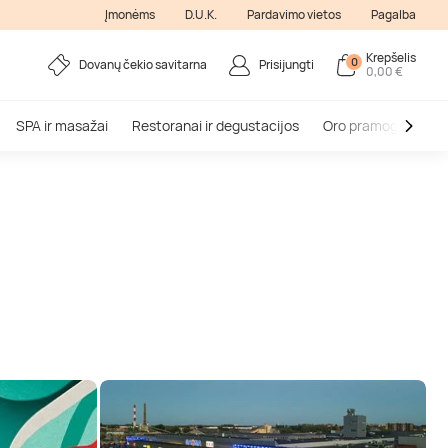
Įmonėms
D.U.K.
Pardavimo vietos
Pagalba
Krepšelis
0
Dovanų čekio savitarna
Prisijungti
0,00 €
SPA ir masažai
Restoranai ir degustacijos
Oro pramogos
V