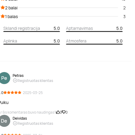
2 balai
2
1 balas
3
Sklandi registracija
5.0
Aptarnavimas
5.0
Aplinka
5.0
Atmosfera
5.0
Petras
Pe
Registruotas klientas
.0
· 2025-03-25
Puiku
r šis komentaras buvo naudingas?
0
0
Deividas
De
Registruotas klientas