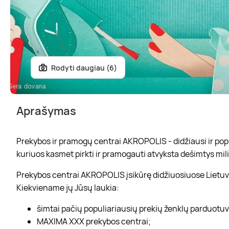
Rodyti daugiau (6)
Aprašymas
Prekybos ir pramogų centrai AKROPOLIS - didžiausi ir popul
kuriuos kasmet pirkti ir pramogauti atvyksta dešimtys mili
Prekybos centrai AKROPOLIS įsikūrę didžiuosiuose Lietuvo
Kiekviename jų Jūsų laukia:
šimtai pačių populiariausių prekių ženklų parduotu
MAXIMA XXX prekybos centrai;