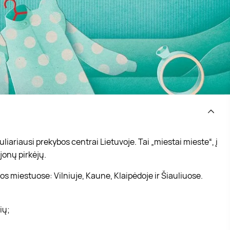
iariausi prekybos centrai Lietuvoje. Tai „miestai mieste“, į
jonų pirkėjų.
s miestuose: Vilniuje, Kaune, Klaipėdoje ir Šiauliuose.
vių;