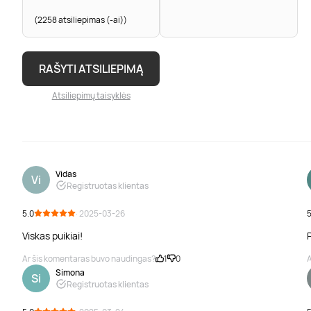
(2258 atsiliepimas (-ai))
RAŠYTI ATSILIEPIMĄ
Atsiliepimų taisyklės
Vidas
Vi
Registruotas klientas
5.0
· 2025-03-26
5
Viskas puikiai!
Ar šis komentaras buvo naudingas?
1
0
A
Simona
Si
Registruotas klientas