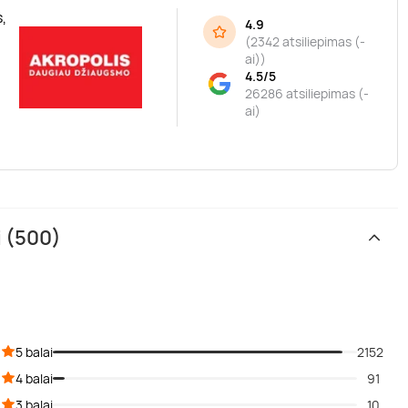
,
4.9
(
2342 atsiliepimas (-
ai)
)
4.5/5
26286 atsiliepimas (-
ai)
i (500)
5 balai
2152
4 balai
91
3 balai
10