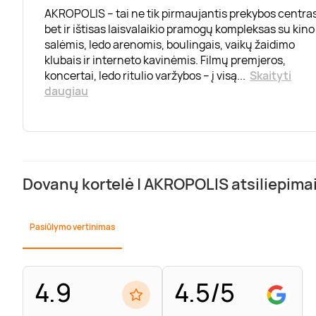
AKROPOLIS – tai ne tik pirmaujantis prekybos centras
bet ir ištisas laisvalaikio pramogų kompleksas su kino
salėmis, ledo arenomis, boulingais, vaikų žaidimo
klubais ir interneto kavinėmis. Filmų premjeros,
koncertai, ledo ritulio varžybos – į visą
...
Skaityti
daugiau
Dovanų kortelė | AKROPOLIS atsiliepima
Pasiūlymo vertinimas
4.9
4.5/5