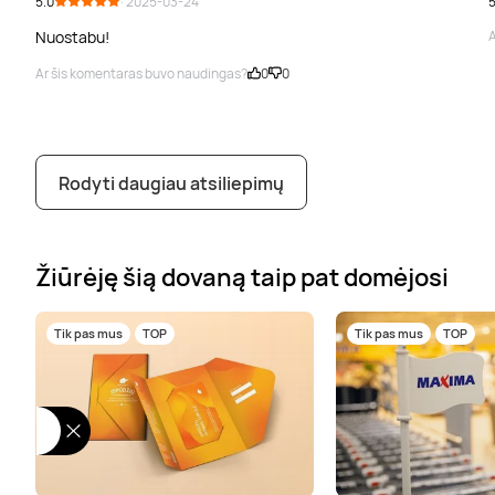
5.0
· 2025-03-24
5
Nuostabu!
A
Ar šis komentaras buvo naudingas?
0
0
Rodyti daugiau atsiliepimų
Žiūrėję šią dovaną taip pat domėjosi
Tik pas mus
TOP
Tik pas mus
TOP