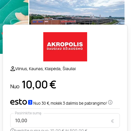
Vilnius, Kaunas, Klaipėda, Šiauliai
10,00
€
Nuo
Nuo 30 €, mokėk 3 dalimis be pabrangimo!
Pasirinkite sumą:
€
Įveskite sumą nuo: 10,00 € iki 500,00 €