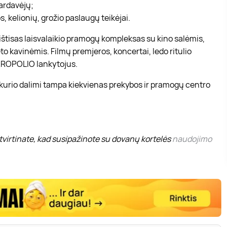
pardavėjų;
, kelionių, grožio paslaugų teikėjai.
r ištisas laisvalaikio pramogų kompleksas su kino salėmis,
to kavinėmis. Filmų premjeros, koncertai, ledo ritulio
 AKROPOLIO lankytojus.
 kurio dalimi tampa kiekvienas prekybos ir pramogų centro
virtinate, kad susipažinote su dovanų kortelės
naudojimo