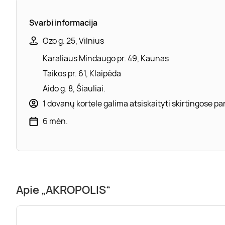
Svarbi informacija
Ozo g. 25, Vilnius
Karaliaus Mindaugo pr. 49, Kaunas
Taikos pr. 61, Klaipėda
Aido g. 8, Šiauliai.
1 dovanų kortele galima atsiskaityti skirtingose 
6 mėn.
Apie „AKROPOLIS“