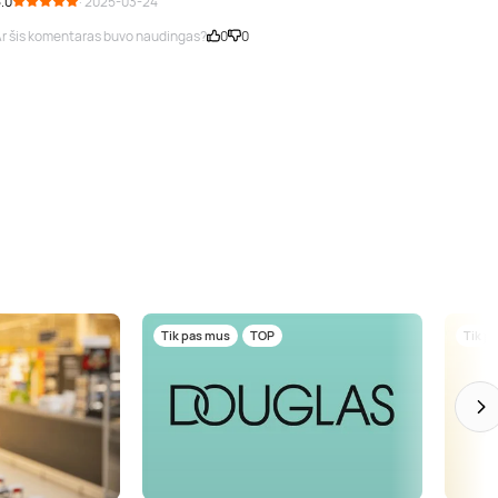
.0
· 2025-03-24
r šis komentaras buvo naudingas?
0
0
Tik pas mus
TOP
Tik p