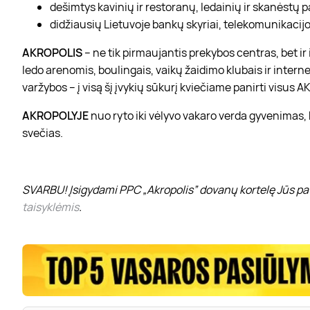
dešimtys kavinių ir restoranų, ledainių ir skanėstų 
didžiausių Lietuvoje bankų skyriai, telekomunikacijos
AKROPOLIS
– ne tik pirmaujantis prekybos centras, bet i
ledo arenomis, boulingais, vaikų žaidimo klubais ir interne
varžybos – į visą šį įvykių sūkurį kviečiame panirti visus
AKROPOLYJE
nuo ryto iki vėlyvo vakaro verda gyvenimas,
svečias.
SVARBU! Įsigydami PPC „Akropolis” dovanų kortelę Jūs pat
taisyklėmis
.