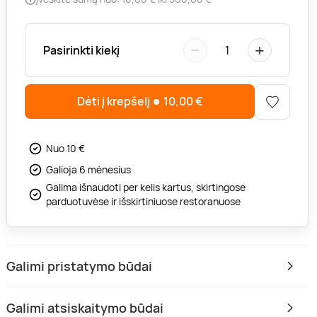
−
+
Pasirinkti kiekį
1
Dėti į krepšelį
10,00
€
Nuo 10 €
Galioja 6 mėnesius
Galima išnaudoti per kelis kartus, skirtingose
parduotuvėse ir išskirtiniuose restoranuose
Galimi pristatymo būdai
Galimi atsiskaitymo būdai