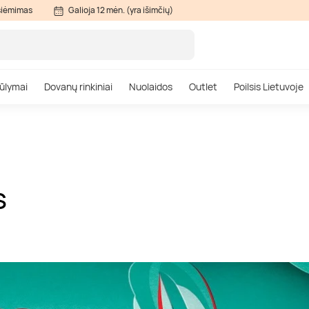
siėmimas
Galioja 12 mėn. (yra išimčių)
ūlymai
Dovanų rinkiniai
Nuolaidos
Outlet
Poilsis Lietuvoje
S