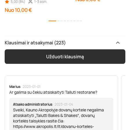
5,00 (84)
1-3 asm.
Nuo 10,00 €
Klausimai ir atsakymai (223)
Užduoti klausimą
Marius
· 2023-01-01
Sa
Ar galima su čekiu atsiskaityti Talluti restorane?
Sv
er
Atsako administratorius
· 2023-01-04
Sveiki, Kauno Akropolyje dovanų kortele negalima
atsiskaityti „Talutti Bakes & Shakes“, dovanų
kortelės taisykles rasite čia:
https://www.akropolis.lt/lt/dovanu-korteles-