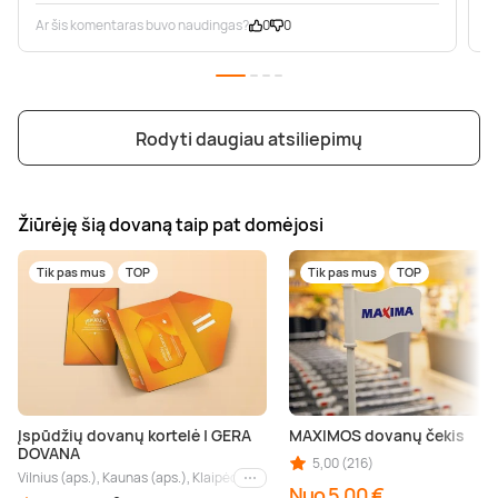
Ar šis komentaras buvo naudingas?
0
0
A
Rodyti daugiau atsiliepimų
Žiūrėję šią dovaną taip pat domėjosi
Tik pas mus
TOP
Tik pas mus
TOP
Įspūdžių dovanų kortelė | GERA
MAXIMOS dovanų čekis
DOVANA
5,00 (216)
Vilnius (aps.), Kaunas (aps.), Klaipėda (aps.), Palanga (aps.), Nida (aps.), Druskin
Kiti miestai
Nuo 5,00 €