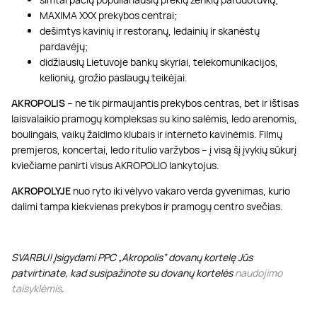
MAXIMA XXX prekybos centrai;
dešimtys kavinių ir restoranų, ledainių ir skanėstų
pardavėjų;
didžiausių Lietuvoje bankų skyriai, telekomunikacijos,
kelionių, grožio paslaugų teikėjai.
AKROPOLIS
– ne tik pirmaujantis prekybos centras, bet ir ištisas
laisvalaikio pramogų kompleksas su kino salėmis, ledo arenomis,
boulingais, vaikų žaidimo klubais ir interneto kavinėmis. Filmų
premjeros, koncertai, ledo ritulio varžybos – į visą šį įvykių sūkurį
kviečiame panirti visus AKROPOLIO lankytojus.
AKROPOLYJE
nuo ryto iki vėlyvo vakaro verda gyvenimas, kurio
dalimi tampa kiekvienas prekybos ir pramogų centro svečias.
SVARBU! Įsigydami PPC „Akropolis” dovanų kortelę Jūs
patvirtinate, kad susipažinote su dovanų kortelės
naudojimo
taisyklėmis
.