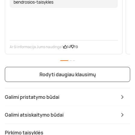
bendrosios-taisykles
Ar ši informacija Jums naudinga?
14
19
Ar
Rodyti daugiau klausimų
Galimi pristatymo būdai
Galimi atsiskaitymo būdai
Pirkimo taisyklės