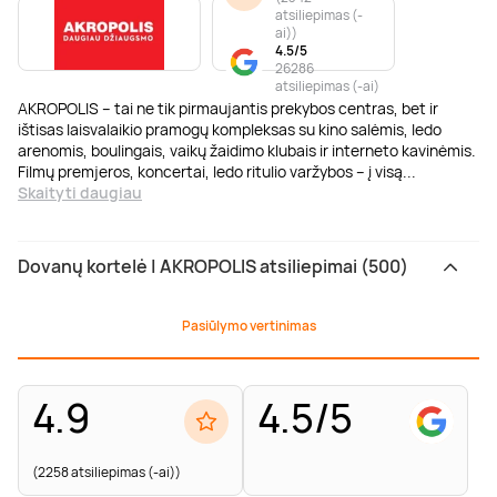
atsiliepimas (-
ai)
)
4.5/5
26286
atsiliepimas (-ai)
AKROPOLIS – tai ne tik pirmaujantis prekybos centras, bet ir
ištisas laisvalaikio pramogų kompleksas su kino salėmis, ledo
arenomis, boulingais, vaikų žaidimo klubais ir interneto kavinėmis.
Filmų premjeros, koncertai, ledo ritulio varžybos – į visą
...
Skaityti daugiau
Dovanų kortelė | AKROPOLIS atsiliepimai (500)
Pasiūlymo vertinimas
4.9
4.5/5
(2258 atsiliepimas (-ai))