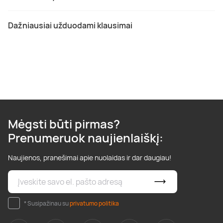
Dažniausiai užduodami klausimai
Mėgsti būti pirmas?
Prenumeruok naujienlaiškį:
Naujienos, pranešimai apie nuolaidas ir dar daugiau!
* Susipažinau su
privatumo politika