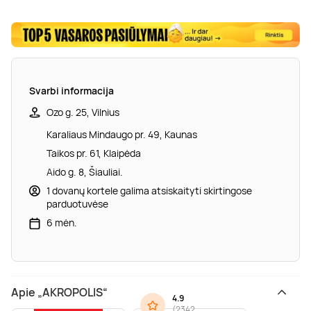
Svarbi informacija
Ozo g. 25, Vilnius
Karaliaus Mindaugo pr. 49, Kaunas
Taikos pr. 61, Klaipėda
Aido g. 8, Šiauliai.
1 dovanų kortele galima atsiskaityti skirtingose
parduotuvėse
6 mėn.
Apie „AKROPOLIS“
4.9
(
2342