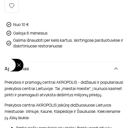
Poilsis dvaruose ir pilyse
Masažų kompleksai
Kitos vandens pramogos
Nuo 10 €
Galioja 6 mėnesius
Galima išnaudoti per kelis kartus, skirtingose parduotuvėse ir
išskirtiniuose restoranuose
Aprašymas
Prekybos ir pramogų centrai AKROPOLIS - didžiausi ir populiariausi
prekybos centrai Lietuvoje. Tai „miestai mieste“, į kuriuos kasmet
pirkti ir pramogauti atvyksta dešimtys milijonų pirkėjų.
Prekybos centrai AKROPOLIS įsikūrę didžiuosiuose Lietuvos
miestuose: Vilniuje, Kaune, Klaipėdoje ir Šiauliuose. Kiekviename
jų Jūsų laukia:
šimtai pačių populiariausių prekių ženklų parduotuvių;