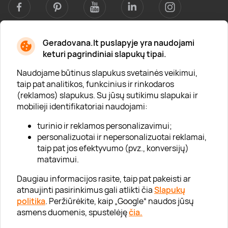
Geradovana.lt puslapyje yra naudojami
Apie mus
keturi pagrindiniai slapukų tipai.
Apie „Gera Dovana“
Naudojame būtinus slapukus svetainės veikimui,
taip pat analitikos, funkcinius ir rinkodaros
Lojalumo klubas
(reklamos) slapukus. Su jūsų sutikimu slapukai ir
Karjera
mobilieji identifikatoriai naudojami:
Visi partneriai
turinio ir reklamos personalizavimui;
personalizuotai ir nepersonalizuotai reklamai,
Kontaktai
taip pat jos efektyvumo (pvz., konversijų)
Tinklaraštis
matavimui.
Daugiau informacijos rasite, taip pat pakeisti ar
atnaujinti pasirinkimus gali atlikti čia
Slapukų
Informacija
politika
. Peržiūrėkite, kaip „Google“ naudos jūsų
asmens duomenis, spustelėję
čia.
„GERA DOVANA“ GRUPĖ