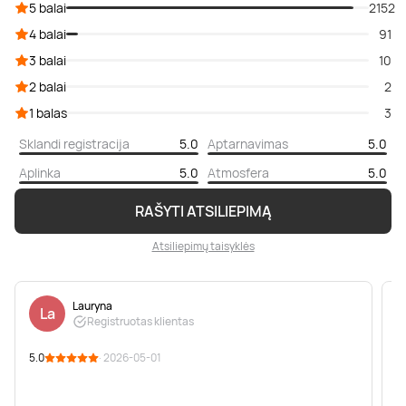
5 balai
2152
4 balai
91
3 balai
10
2 balai
2
1 balas
3
Sklandi registracija
5.0
Aptarnavimas
5.0
Aplinka
5.0
Atmosfera
5.0
RAŠYTI ATSILIEPIMĄ
Atsiliepimų taisyklės
Lauryna
La
Registruotas klientas
5.0
· 2026-05-01
5
S